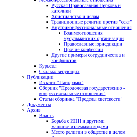
Русская Православная Церковь и
католики
Христианство и ислам
Традиционные религии против "сект"
Внутриконфессиональные отношения
Взаимоотношения
мусульманских организаций
Православные юрисдикции
Прочие конфессии
Другие примеры сотрудничества и
конфликтов
Курьезы
Сколько верующих
Публикации
Из книг "Панорамы"
Сборник "Преодолевая государственно -
конфессиональные отношения"
Статьи сборника "Пределы светскости"
Документы
Архив
Власть
Борьба с ИНН и другими
машиночитаемыми кодами
Место религии в обществе в целом