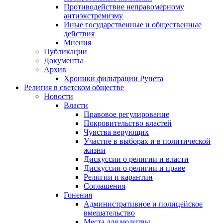
Противодействие неправомерному
антиэкстремизму
Иные государственные и общественные
действия
Мнения
Публикации
Документы
Архив
Хроники фильтрации Рунета
Религия в светском обществе
Новости
Власти
Правовое регулирование
Покровительство властей
Чувства верующих
Участие в выборах и в политической
жизни
Дискуссии о религии и власти
Дискуссии о религии и праве
Религии и карантин
Соглашения
Гонения
Административное и полицейское
вмешательство
Места для молитвы