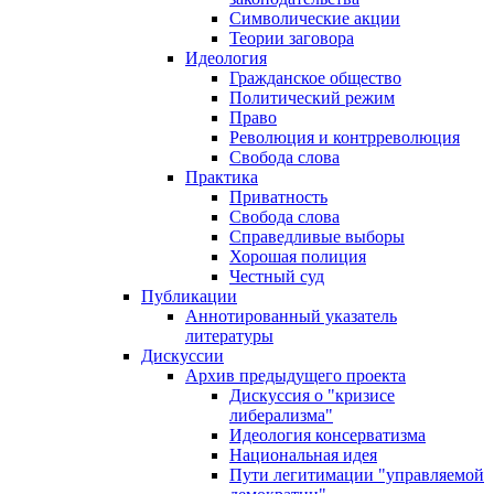
Символические акции
Теории заговора
Идеология
Гражданское общество
Политический режим
Право
Революция и контрреволюция
Свобода слова
Практика
Приватность
Свобода слова
Справедливые выборы
Хорошая полиция
Честный суд
Публикации
Аннотированный указатель
литературы
Дискуссии
Архив предыдущего проекта
Дискуссия о "кризисе
либерализма"
Идеология консерватизма
Национальная идея
Пути легитимации "управляемой