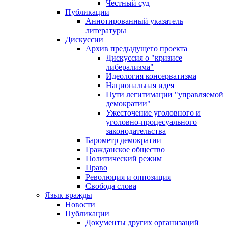
Честный суд
Публикации
Аннотированный указатель
литературы
Дискуссии
Архив предыдущего проекта
Дискуссия о "кризисе
либерализма"
Идеология консерватизма
Национальная идея
Пути легитимации "управляемой
демократии"
Ужесточение уголовного и
уголовно-процесуального
законодательства
Барометр демократии
Гражданское общество
Политический режим
Право
Революция и оппозиция
Свобода слова
Язык вражды
Новости
Публикации
Документы других организаций