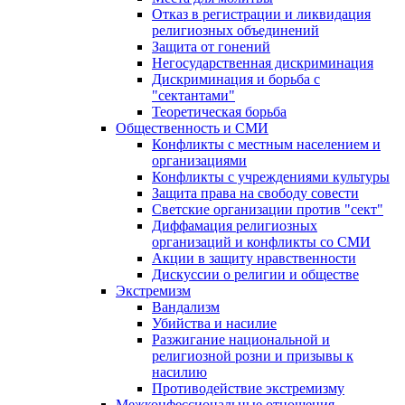
Отказ в регистрации и ликвидация
религиозных объединений
Защита от гонений
Негосударственная дискриминация
Дискриминация и борьба с
"сектантами"
Теоретическая борьба
Общественность и СМИ
Конфликты с местным населением и
организациями
Конфликты с учреждениями культуры
Защита права на свободу совести
Светские организации против "сект"
Диффамация религиозных
организаций и конфликты со СМИ
Акции в защиту нравственности
Дискуссии о религии и обществе
Экстремизм
Вандализм
Убийства и насилие
Разжигание национальной и
религиозной розни и призывы к
насилию
Противодействие экстремизму
Межконфессиональные отношения