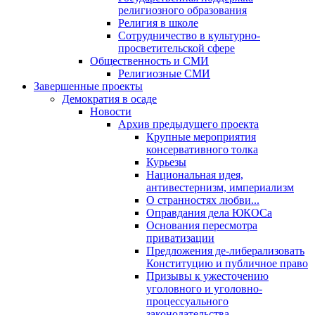
религиозного образования
Религия в школе
Сотрудничество в культурно-
просветительской сфере
Общественность и СМИ
Религиозные СМИ
Завершенные проекты
Демократия в осаде
Новости
Архив предыдущего проекта
Крупные мероприятия
консервативного толка
Курьезы
Национальная идея,
антивестернизм, империализм
О странностях любви...
Оправдания дела ЮКОСа
Основания пересмотра
приватизации
Предложения де-либерализовать
Конституцию и публичное право
Призывы к ужесточению
уголовного и уголовно-
процессуального
законодательства