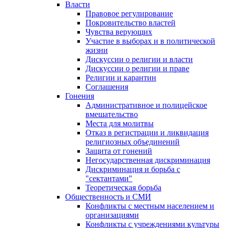
Власти
Правовое регулирование
Покровительство властей
Чувства верующих
Участие в выборах и в политической
жизни
Дискуссии о религии и власти
Дискуссии о религии и праве
Религии и карантин
Соглашения
Гонения
Административное и полицейское
вмешательство
Места для молитвы
Отказ в регистрации и ликвидация
религиозных объединений
Защита от гонений
Негосударственная дискриминация
Дискриминация и борьба с
"сектантами"
Теоретическая борьба
Общественность и СМИ
Конфликты с местным населением и
организациями
Конфликты с учреждениями культуры