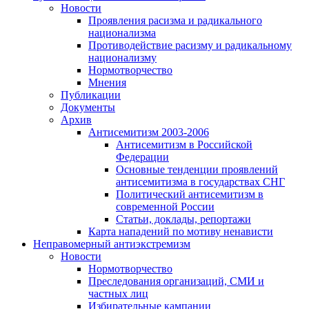
Новости
Проявления расизма и радикального
национализма
Противодействие расизму и радикальному
национализму
Нормотворчество
Мнения
Публикации
Документы
Архив
Антисемитизм 2003-2006
Антисемитизм в Российской
Федерации
Основные тенденции проявлений
антисемитизма в государствах СНГ
Политический антисемитизм в
современной России
Статьи, доклады, репортажи
Карта нападений по мотиву ненависти
Неправомерный антиэкстремизм
Новости
Нормотворчество
Преследования организаций, СМИ и
частных лиц
Избирательные кампании