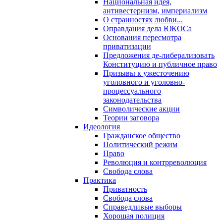
Национальная идея,
антивестернизм, империализм
О странностях любви...
Оправдания дела ЮКОСа
Основания пересмотра
приватизации
Предложения де-либерализовать
Конституцию и публичное право
Призывы к ужесточению
уголовного и уголовно-
процессуального
законодательства
Символические акции
Теории заговора
Идеология
Гражданское общество
Политический режим
Право
Революция и контрреволюция
Свобода слова
Практика
Приватность
Свобода слова
Справедливые выборы
Хорошая полиция