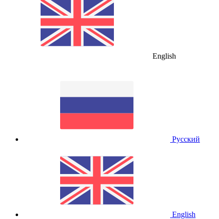
English
Русский
English