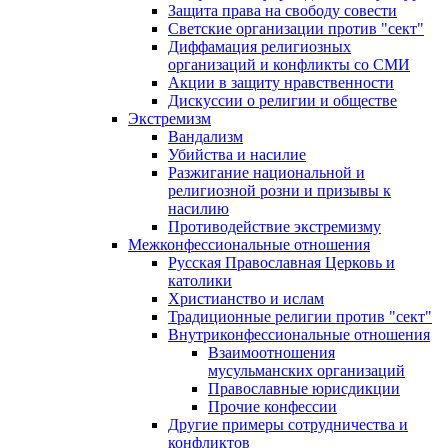
Защита права на свободу совести
Светские организации против "сект"
Диффамация религиозных
организаций и конфликты со СМИ
Акции в защиту нравственности
Дискуссии о религии и обществе
Экстремизм
Вандализм
Убийства и насилие
Разжигание национальной и
религиозной розни и призывы к
насилию
Противодействие экстремизму
Межконфессиональные отношения
Русская Православная Церковь и
католики
Христианство и ислам
Традиционные религии против "сект"
Внутриконфессиональные отношения
Взаимоотношения
мусульманских организаций
Православные юрисдикции
Прочие конфессии
Другие примеры сотрудничества и
конфликтов