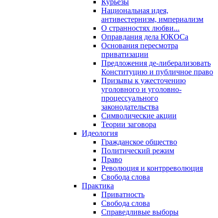
Курьезы
Национальная идея,
антивестернизм, империализм
О странностях любви...
Оправдания дела ЮКОСа
Основания пересмотра
приватизации
Предложения де-либерализовать
Конституцию и публичное право
Призывы к ужесточению
уголовного и уголовно-
процессуального
законодательства
Символические акции
Теории заговора
Идеология
Гражданское общество
Политический режим
Право
Революция и контрреволюция
Свобода слова
Практика
Приватность
Свобода слова
Справедливые выборы