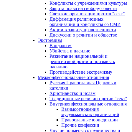
Конфликты с учреждениями культуры
Защита права на свободу совести
Светские организации против "сект"
Диффамация религиозных
организаций и конфликты со СМИ
Акции в защиту нравственности
Дискуссии о религии и обществе
Экстремизм
Вандализм
Убийства и насилие
Разжигание национальной и
религиозной розни и призывы к
насилию
Противодействие экстремизму
Межконфессиональные отношения
Русская Православная Церковь и
католики
Христианство и ислам
Традиционные религии против "сект"
Внутриконфессиональные отношения
Взаимоотношения
мусульманских организаций
Православные юрисдикции
Прочие конфессии
Другие примеры сотрудничества и