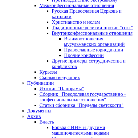
Межконфессиональные отношения
Русская Православная Церковь и
католики
Христианство и ислам
Традиционные религии против "сект"
Внутриконфессиональные отношения
Взаимоотношения
мусульманских организаций
Православные юрисдикции
Прочие конфессии
Другие примеры сотрудничества и
конфликтов
Курьезы
Сколько верующих
Публикации
Из книг "Панорамы"
Сборник "Преодолевая государственно -
конфессиональные отношения"
Статьи сборника "Пределы светскости"
Документы
Архив
Власть
Борьба с ИНН и другими
машиночитаемыми кодами