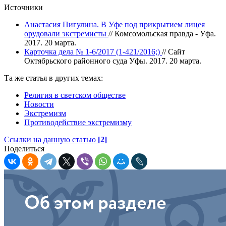
Источники
Анастасия Пигулина. В Уфе под прикрытием лицея
орудовали экстремисты
// Комсомольская правда - Уфа.
2017. 20 марта.
Карточка дела № 1-6/2017 (1-421/2016;)
// Сайт
Октябрьского районного суда Уфы. 2017. 20 марта.
Та же статья в других темах:
Религия в светском обществе
Новости
Экстремизм
Противодействие экстремизму
Ссылки на данную статью
[2]
Поделиться