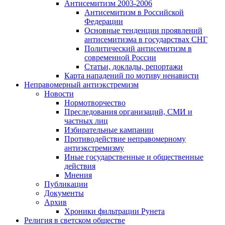
Антисемитизм 2003-2006
Антисемитизм в Российской
Федерации
Основные тенденции проявлений
антисемитизма в государствах СНГ
Политический антисемитизм в
современной России
Статьи, доклады, репортажи
Карта нападений по мотиву ненависти
Неправомерный антиэкстремизм
Новости
Нормотворчество
Преследования организаций, СМИ и
частных лиц
Избирательные кампании
Противодействие неправомерному
антиэкстремизму
Иные государственные и общественные
действия
Мнения
Публикации
Документы
Архив
Хроники фильтрации Рунета
Религия в светском обществе