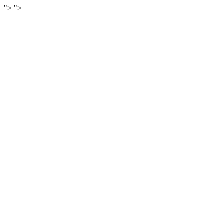
">
">