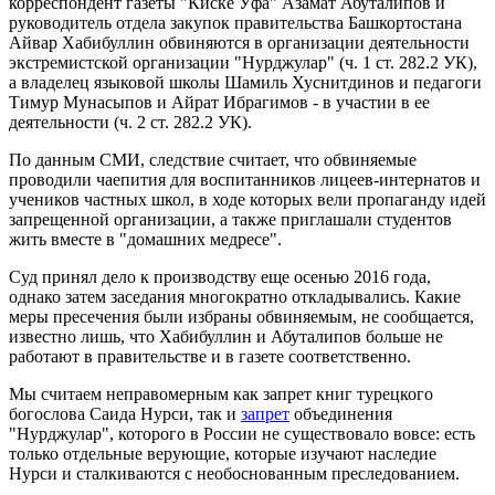
корреспондент газеты "Киске Уфа" Азамат Абуталипов и
руководитель отдела закупок правительства Башкортостана
Айвар Хабибуллин обвиняются в организации деятельности
экстремистской организации "Нурджулар" (ч. 1 ст. 282.2 УК),
а владелец языковой школы Шамиль Хуснитдинов и педагоги
Тимур Мунасыпов и Айрат Ибрагимов - в участии в ее
деятельности (ч. 2 ст. 282.2 УК).
По данным СМИ, следствие считает, что обвиняемые
проводили чаепития для воспитанников лицеев-интернатов и
учеников частных школ, в ходе которых вели пропаганду идей
запрещенной организации, а также приглашали студентов
жить вместе в "домашних медресе".
Суд принял дело к производству еще осенью 2016 года,
однако затем заседания многократно откладывались. Какие
меры пресечения были избраны обвиняемым, не сообщается,
известно лишь, что Хабибуллин и Абуталипов больше не
работают в правительстве и в газете соответственно.
Мы считаем неправомерным как запрет книг турецкого
богослова Саида Нурси, так и
запрет
объединения
"Нурджулар", которого в России не существовало вовсе: есть
только отдельные верующие, которые изучают наследие
Нурси и сталкиваются с необоснованным преследованием.