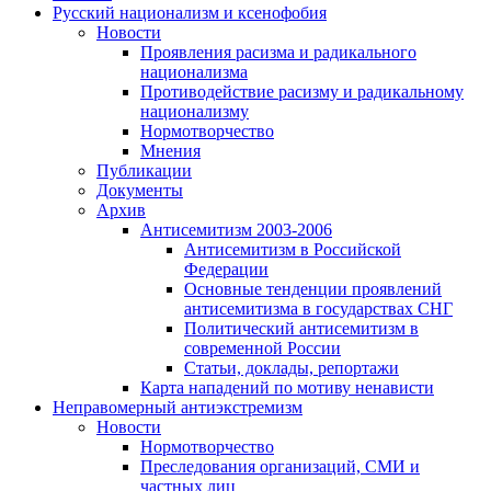
Русский национализм и ксенофобия
Новости
Проявления расизма и радикального
национализма
Противодействие расизму и радикальному
национализму
Нормотворчество
Мнения
Публикации
Документы
Архив
Антисемитизм 2003-2006
Антисемитизм в Российской
Федерации
Основные тенденции проявлений
антисемитизма в государствах СНГ
Политический антисемитизм в
современной России
Статьи, доклады, репортажи
Карта нападений по мотиву ненависти
Неправомерный антиэкстремизм
Новости
Нормотворчество
Преследования организаций, СМИ и
частных лиц