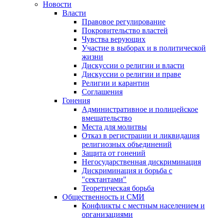
Новости
Власти
Правовое регулирование
Покровительство властей
Чувства верующих
Участие в выборах и в политической
жизни
Дискуссии о религии и власти
Дискуссии о религии и праве
Религии и карантин
Соглашения
Гонения
Административное и полицейское
вмешательство
Места для молитвы
Отказ в регистрации и ликвидация
религиозных объединений
Защита от гонений
Негосударственная дискриминация
Дискриминация и борьба с
"сектантами"
Теоретическая борьба
Общественность и СМИ
Конфликты с местным населением и
организациями