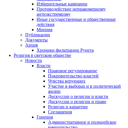
Избирательные кампании
Противодействие неправомерному
антиэкстремизму
Иные государственные и общественные
действия
Мнения
Публикации
Документы
Архив
Хроники фильтрации Рунета
Религия в светском обществе
Новости
Власти
Правовое регулирование
Покровительство властей
Чувства верующих
Участие в выборах и в политической
жизни
Дискуссии о религии и власти
Дискуссии о религии и праве
Религии и карантин
Соглашения
Гонения
Административное и полицейское
вмешательство