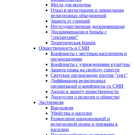
Места для молитвы
Отказ в регистрации и ликвидация
религиозных объединений
Защита от гонений
Негосударственная дискриминация
Дискриминация и борьба с
"сектантами"
Теоретическая борьба
Общественность и СМИ
Конфликты с местным населением и
организациями
Конфликты с учреждениями культуры
Защита права на свободу совести
Светские организации против "сект"
Диффамация религиозных
организаций и конфликты со СМИ
Акции в защиту нравственности
Дискуссии о религии и обществе
Экстремизм
Вандализм
Убийства и насилие
Разжигание национальной и
религиозной розни и призывы к
насилию
Противодействие экстремизму