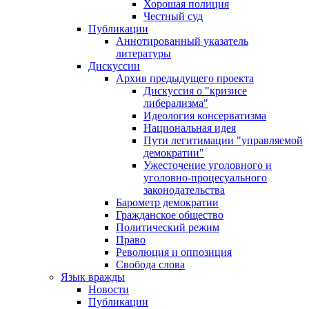
Хорошая полиция
Честный суд
Публикации
Аннотированный указатель
литературы
Дискуссии
Архив предыдущего проекта
Дискуссия о "кризисе
либерализма"
Идеология консерватизма
Национальная идея
Пути легитимации "управляемой
демократии"
Ужесточение уголовного и
уголовно-процесуального
законодательства
Барометр демократии
Гражданское общество
Политический режим
Право
Революция и оппозиция
Свобода слова
Язык вражды
Новости
Публикации