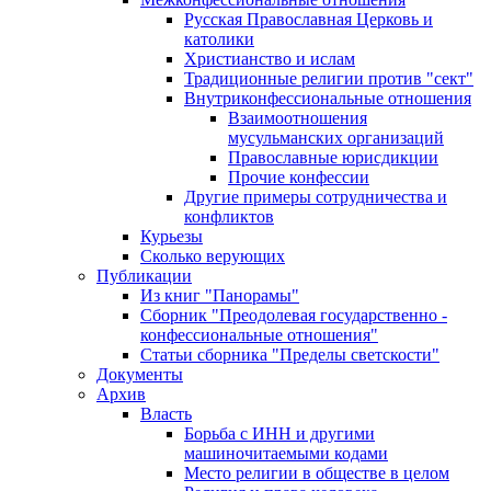
Русская Православная Церковь и
католики
Христианство и ислам
Традиционные религии против "сект"
Внутриконфессиональные отношения
Взаимоотношения
мусульманских организаций
Православные юрисдикции
Прочие конфессии
Другие примеры сотрудничества и
конфликтов
Курьезы
Сколько верующих
Публикации
Из книг "Панорамы"
Сборник "Преодолевая государственно -
конфессиональные отношения"
Статьи сборника "Пределы светскости"
Документы
Архив
Власть
Борьба с ИНН и другими
машиночитаемыми кодами
Место религии в обществе в целом