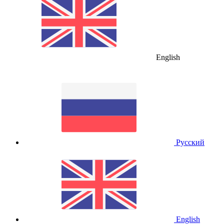
English
Русский
English