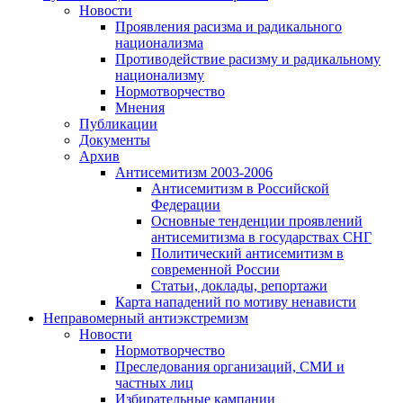
Новости
Проявления расизма и радикального
национализма
Противодействие расизму и радикальному
национализму
Нормотворчество
Мнения
Публикации
Документы
Архив
Антисемитизм 2003-2006
Антисемитизм в Российской
Федерации
Основные тенденции проявлений
антисемитизма в государствах СНГ
Политический антисемитизм в
современной России
Статьи, доклады, репортажи
Карта нападений по мотиву ненависти
Неправомерный антиэкстремизм
Новости
Нормотворчество
Преследования организаций, СМИ и
частных лиц
Избирательные кампании