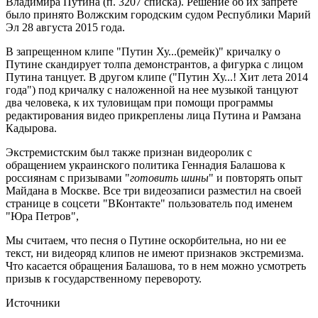
Владимира Путина (п. 3207 списка). Решение об их запрете
было принято Волжским городским судом Республики Марий
Эл 28 августа 2015 года.
В запрещенном клипе "Путин Ху...(ремейк)" кричалку о
Путине скандирует толпа демонстрантов, а фигурка с лицом
Путина танцует. В другом клипе ("Путин Ху...! Хит лета 2014
года") под кричалку с наложенной на нее музыкой танцуют
два человека, к их туловищам при помощи программы
редактирования видео прикреплены лица Путина и Рамзана
Кадырова.
Экстремистским был также признан видеоролик с
обращением украинского политика Геннадия Балашова к
россиянам с призывами "
готовить шины
" и повторять опыт
Майдана в Москве. Все три видеозаписи разместил на своей
странице в соцсети "ВКонтакте" пользователь под именем
"Юра Петров",
Мы считаем, что песня о Путине оскорбительна, но ни ее
текст, ни видеоряд клипов не имеют признаков экстремизма.
Что касается обращения Балашова, то в нем можно усмотреть
призыв к государственному перевороту.
Источники