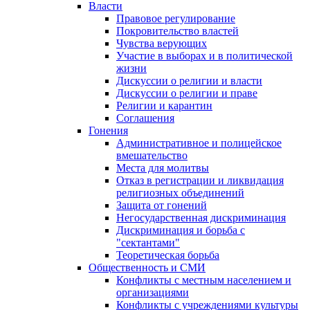
Власти
Правовое регулирование
Покровительство властей
Чувства верующих
Участие в выборах и в политической
жизни
Дискуссии о религии и власти
Дискуссии о религии и праве
Религии и карантин
Соглашения
Гонения
Административное и полицейское
вмешательство
Места для молитвы
Отказ в регистрации и ликвидация
религиозных объединений
Защита от гонений
Негосударственная дискриминация
Дискриминация и борьба с
"сектантами"
Теоретическая борьба
Общественность и СМИ
Конфликты с местным населением и
организациями
Конфликты с учреждениями культуры