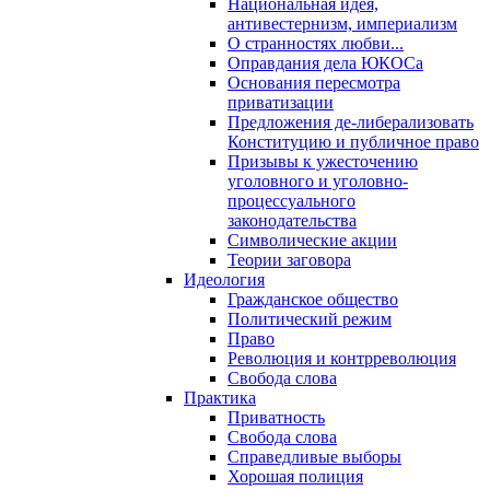
Национальная идея,
антивестернизм, империализм
О странностях любви...
Оправдания дела ЮКОСа
Основания пересмотра
приватизации
Предложения де-либерализовать
Конституцию и публичное право
Призывы к ужесточению
уголовного и уголовно-
процессуального
законодательства
Символические акции
Теории заговора
Идеология
Гражданское общество
Политический режим
Право
Революция и контрреволюция
Свобода слова
Практика
Приватность
Свобода слова
Справедливые выборы
Хорошая полиция