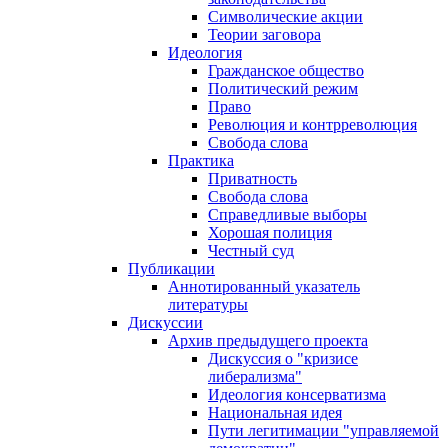
Символические акции
Теории заговора
Идеология
Гражданское общество
Политический режим
Право
Революция и контрреволюция
Свобода слова
Практика
Приватность
Свобода слова
Справедливые выборы
Хорошая полиция
Честный суд
Публикации
Аннотированный указатель
литературы
Дискуссии
Архив предыдущего проекта
Дискуссия о "кризисе
либерализма"
Идеология консерватизма
Национальная идея
Пути легитимации "управляемой