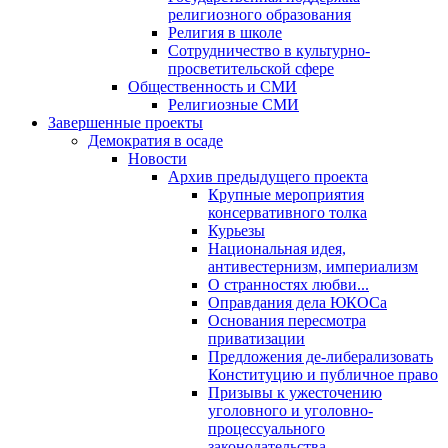
религиозного образования
Религия в школе
Сотрудничество в культурно-
просветительской сфере
Общественность и СМИ
Религиозные СМИ
Завершенные проекты
Демократия в осаде
Новости
Архив предыдущего проекта
Крупные мероприятия
консервативного толка
Курьезы
Национальная идея,
антивестернизм, империализм
О странностях любви...
Оправдания дела ЮКОСа
Основания пересмотра
приватизации
Предложения де-либерализовать
Конституцию и публичное право
Призывы к ужесточению
уголовного и уголовно-
процессуального
законодательства