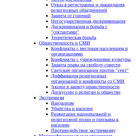
Отказ в регистрации и ликвидация
религиозных объединений
Защита от гонений
Негосударственная дискриминация
Дискриминация и борьба с
"сектантами"
Теоретическая борьба
Общественность и СМИ
Конфликты с местным населением и
организациями
Конфликты с учреждениями культуры
Защита права на свободу совести
Светские организации против "сект"
Диффамация религиозных
организаций и конфликты со СМИ
Акции в защиту нравственности
Дискуссии о религии и обществе
Экстремизм
Вандализм
Убийства и насилие
Разжигание национальной и
религиозной розни и призывы к
насилию
Противодействие экстремизму
Межконфессиональные отношения