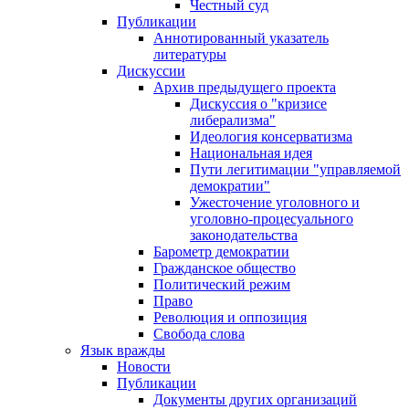
Честный суд
Публикации
Аннотированный указатель
литературы
Дискуссии
Архив предыдущего проекта
Дискуссия о "кризисе
либерализма"
Идеология консерватизма
Национальная идея
Пути легитимации "управляемой
демократии"
Ужесточение уголовного и
уголовно-процесуального
законодательства
Барометр демократии
Гражданское общество
Политический режим
Право
Революция и оппозиция
Свобода слова
Язык вражды
Новости
Публикации
Документы других организаций