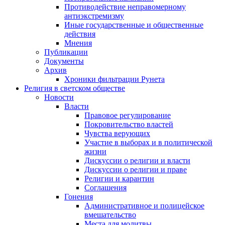
Противодействие неправомерному
антиэкстремизму
Иные государственные и общественные
действия
Мнения
Публикации
Документы
Архив
Хроники фильтрации Рунета
Религия в светском обществе
Новости
Власти
Правовое регулирование
Покровительство властей
Чувства верующих
Участие в выборах и в политической
жизни
Дискуссии о религии и власти
Дискуссии о религии и праве
Религии и карантин
Соглашения
Гонения
Административное и полицейское
вмешательство
Места для молитвы