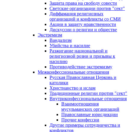
Защита права на свободу совести
Светские организации против "сект"
Диффамация религиозных
организаций и конфликты со СМИ
Акции в защиту нравственности
Дискуссии о религии и обществе
Экстремизм
Вандализм
Убийства и насилие
Разжигание национальной и
религиозной розни и призывы к
насилию
Противодействие экстремизму
Межконфессиональные отношения
Русская Православная Церковь и
католики
Христианство и ислам
Традиционные религии против "сект"
Внутриконфессиональные отношения
Взаимоотношения
мусульманских организаций
Православные юрисдикции
Прочие конфессии
Другие примеры сотрудничества и
конфликтов