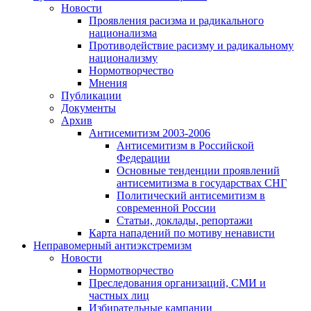
Новости
Проявления расизма и радикального
национализма
Противодействие расизму и радикальному
национализму
Нормотворчество
Мнения
Публикации
Документы
Архив
Антисемитизм 2003-2006
Антисемитизм в Российской
Федерации
Основные тенденции проявлений
антисемитизма в государствах СНГ
Политический антисемитизм в
современной России
Статьи, доклады, репортажи
Карта нападений по мотиву ненависти
Неправомерный антиэкстремизм
Новости
Нормотворчество
Преследования организаций, СМИ и
частных лиц
Избирательные кампании