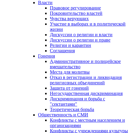
Власти
Правовое регулирование
Покровительство властей
Чувства верующих
Участие в выборах и в политической
жизни
Дискуссии о религии и власти
Дискуссии о религии и праве
Религии и карантин
Соглашения
Гонения
Административное и полицейское
вмешательство
Места для молитвы
Отказ в регистрации и ликвидация
религиозных объединений
Защита от гонений
Негосударственная дискриминация
Дискриминация и борьба с
"сектантами"
Теоретическая борьба
Общественность и СМИ
Конфликты с местным населением и
организациями
Конфликты с учреждениями культуры