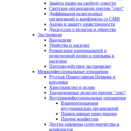
Защита права на свободу совести
Светские организации против "сект"
Диффамация религиозных
организаций и конфликты со СМИ
Акции в защиту нравственности
Дискуссии о религии и обществе
Экстремизм
Вандализм
Убийства и насилие
Разжигание национальной и
религиозной розни и призывы к
насилию
Противодействие экстремизму
Межконфессиональные отношения
Русская Православная Церковь и
католики
Христианство и ислам
Традиционные религии против "сект"
Внутриконфессиональные отношения
Взаимоотношения
мусульманских организаций
Православные юрисдикции
Прочие конфессии
Другие примеры сотрудничества и
конфликтов