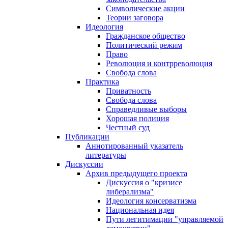
Символические акции
Теории заговора
Идеология
Гражданское общество
Политический режим
Право
Революция и контрреволюция
Свобода слова
Практика
Приватность
Свобода слова
Справедливые выборы
Хорошая полиция
Честный суд
Публикации
Аннотированный указатель
литературы
Дискуссии
Архив предыдущего проекта
Дискуссия о "кризисе
либерализма"
Идеология консерватизма
Национальная идея
Пути легитимации "управляемой