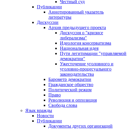
Честный суд
Публикации
Аннотированный указатель
литературы
Дискуссии
Архив предыдущего проекта
Дискуссия о "кризисе
либерализма"
Идеология консерватизма
Национальная идея
Пути легитимации "управляемой
демократии"
Ужесточение уголовного и
уголовно-процесуального
законодательства
Барометр демократии
Гражданское общество
Политический режим
Право
Революция и оппозиция
Свобода слова
Язык вражды
Новости
Публикации
Документы других организаций