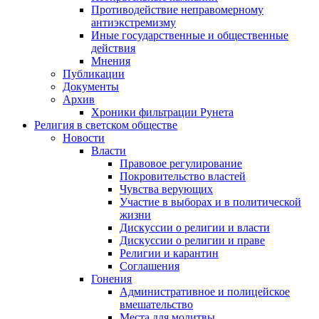
Противодействие неправомерному
антиэкстремизму
Иные государственные и общественные
действия
Мнения
Публикации
Документы
Архив
Хроники фильтрации Рунета
Религия в светском обществе
Новости
Власти
Правовое регулирование
Покровительство властей
Чувства верующих
Участие в выборах и в политической
жизни
Дискуссии о религии и власти
Дискуссии о религии и праве
Религии и карантин
Соглашения
Гонения
Административное и полицейское
вмешательство
Места для молитвы