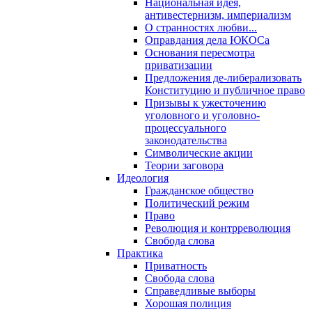
Национальная идея,
антивестернизм, империализм
О странностях любви...
Оправдания дела ЮКОСа
Основания пересмотра
приватизации
Предложения де-либерализовать
Конституцию и публичное право
Призывы к ужесточению
уголовного и уголовно-
процессуального
законодательства
Символические акции
Теории заговора
Идеология
Гражданское общество
Политический режим
Право
Революция и контрреволюция
Свобода слова
Практика
Приватность
Свобода слова
Справедливые выборы
Хорошая полиция