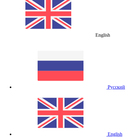
English
Русский
English