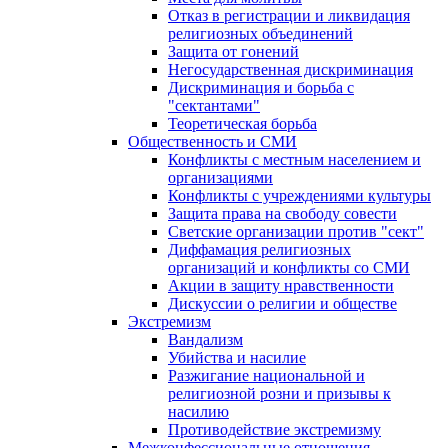
Отказ в регистрации и ликвидация
религиозных объединений
Защита от гонений
Негосударственная дискриминация
Дискриминация и борьба с
"сектантами"
Теоретическая борьба
Общественность и СМИ
Конфликты с местным населением и
организациями
Конфликты с учреждениями культуры
Защита права на свободу совести
Светские организации против "сект"
Диффамация религиозных
организаций и конфликты со СМИ
Акции в защиту нравственности
Дискуссии о религии и обществе
Экстремизм
Вандализм
Убийства и насилие
Разжигание национальной и
религиозной розни и призывы к
насилию
Противодействие экстремизму
Межконфессиональные отношения