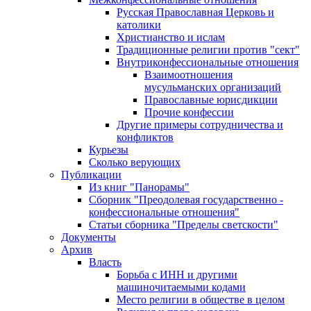
Русская Православная Церковь и
католики
Христианство и ислам
Традиционные религии против "сект"
Внутриконфессиональные отношения
Взаимоотношения
мусульманских организаций
Православные юрисдикции
Прочие конфессии
Другие примеры сотрудничества и
конфликтов
Курьезы
Сколько верующих
Публикации
Из книг "Панорамы"
Сборник "Преодолевая государственно -
конфессиональные отношения"
Статьи сборника "Пределы светскости"
Документы
Архив
Власть
Борьба с ИНН и другими
машиночитаемыми кодами
Место религии в обществе в целом