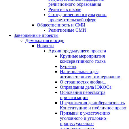
религиозного образования
Религия в школе
Сотрудничество в культурно-
просветительской сфере
Общественность и СМИ
Религиозные СМИ
Завершенные проекты
Демократия в осаде
Новости
Архив предыдущего проекта
Крупные мероприятия
консервативного толка
Курьезы
Национальная идея,
антивестернизм, империализм
О странностях любви...
Оправдания дела ЮКОСа
Основания пересмотра
приватизации
Предложения де-либерализовать
Конституцию и публичное право
Призывы к ужесточению
уголовного и уголовно-
процессуального
законодательства