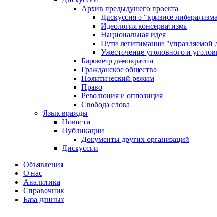
Архив предыдущего проекта
Дискуссия о "кризисе либерализм
Идеология консерватизма
Национальная идея
Пути легитимации "управляемой 
Ужесточение уголовного и уголов
Барометр демократии
Гражданское общество
Политический режим
Право
Революция и оппозиция
Свобода слова
Язык вражды
Новости
Публикации
Документы других организаций
Дискуссии
Объявления
О нас
Аналитика
Справочник
База данных