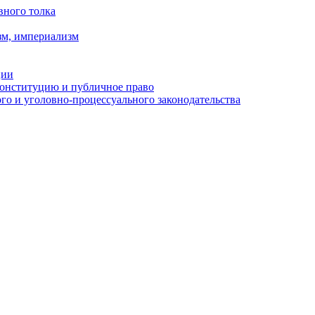
вного толка
зм, империализм
ции
Конституцию и публичное право
о и уголовно-процессуального законодательства