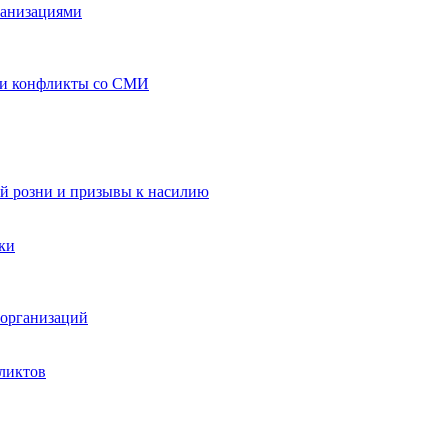
ганизациями
 и конфликты со СМИ
й розни и призывы к насилию
ки
организаций
ликтов