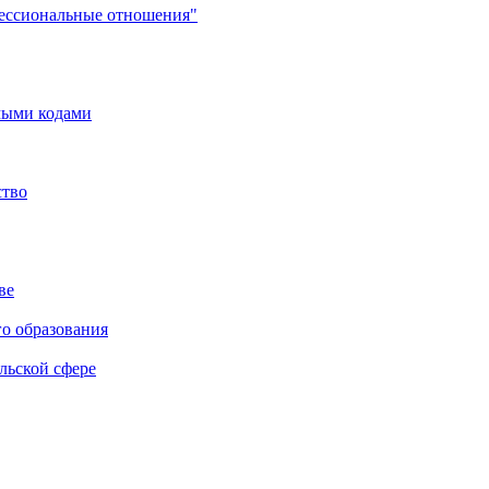
фессиональные отношения"
мыми кодами
ство
ве
го образования
льской сфере