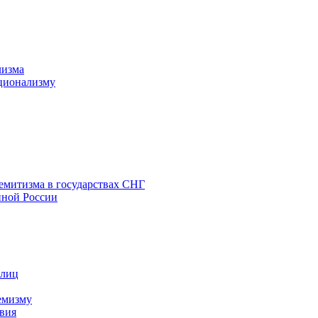
лизма
ционализму
емитизма в государствах СНГ
нной России
 лиц
емизму
вия