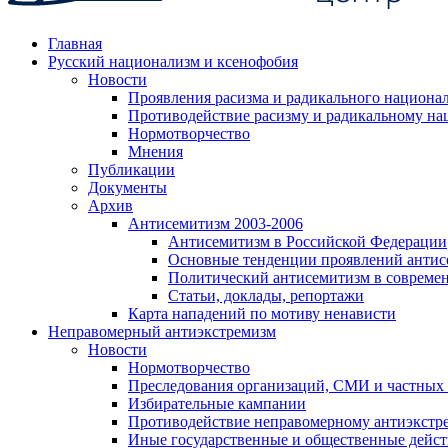
Главная
Русский национализм и ксенофобия
Новости
Проявления расизма и радикального национа
Противодействие расизму и радикальному на
Нормотворчество
Мнения
Публикации
Документы
Архив
Антисемитизм 2003-2006
Антисемитизм в Российской Федерации
Основные тенденции проявлений антис
Политический антисемитизм в совреме
Статьи, доклады, репортажи
Карта нападений по мотиву ненависти
Неправомерный антиэкстремизм
Новости
Нормотворчество
Преследования организаций, СМИ и частных
Избирательные кампании
Противодействие неправомерному антиэкстр
Иные государственные и общественные дейст