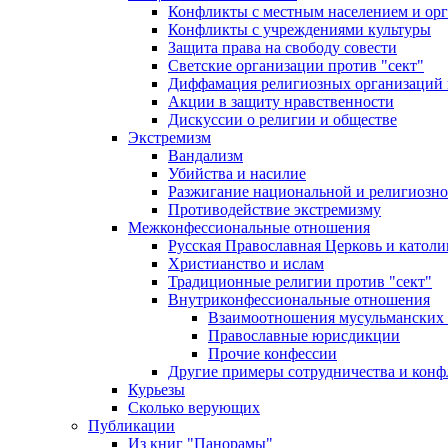
Конфликты с местным населением и ор
Конфликты с учреждениями культуры
Защита права на свободу совести
Светские организации против "сект"
Диффамация религиозных организаций
Акции в защиту нравственности
Дискуссии о религии и обществе
Экстремизм
Вандализм
Убийства и насилие
Разжигание национальной и религиозно
Противодействие экстремизму
Межконфессиональные отношения
Русская Православная Церковь и католи
Христианство и ислам
Традиционные религии против "сект"
Внутриконфессиональные отношения
Взаимоотношения мусульманских 
Православные юрисдикции
Прочие конфессии
Другие примеры сотрудничества и конф
Курьезы
Сколько верующих
Публикации
Из книг "Панорамы"