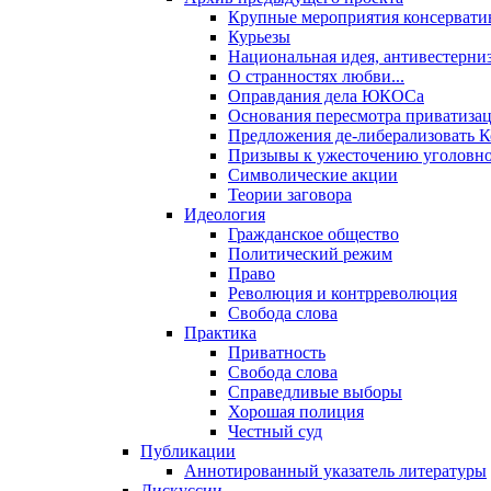
Крупные мероприятия консервати
Курьезы
Национальная идея, антивестерни
О странностях любви...
Оправдания дела ЮКОСа
Основания пересмотра приватиза
Предложения де-либерализовать 
Призывы к ужесточению уголовног
Символические акции
Теории заговора
Идеология
Гражданское общество
Политический режим
Право
Революция и контрреволюция
Свобода слова
Практика
Приватность
Свобода слова
Справедливые выборы
Хорошая полиция
Честный суд
Публикации
Аннотированный указатель литературы
Дискуссии