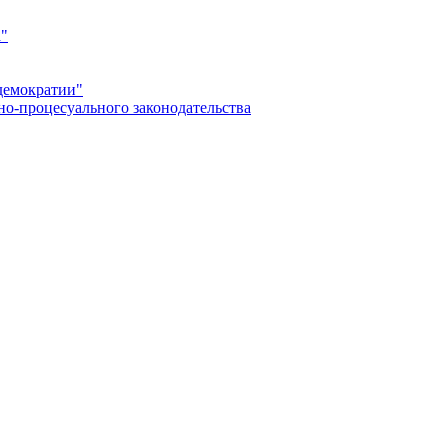
а"
демократии"
но-процесуального законодательства