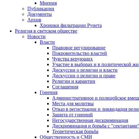
Мнения
Публикации
Документы
Архив
Хроники фильтрации Рунета
Религия в светском обществе
Новости
Власти
Правовое регулирование
Покровительство властей
Чувства верующих
Участие в выборах и в политической ж
Дискуссии о религии и власти
Дискуссии о религии и праве
Религии и карантин
Соглашения
Гонения
Административное и полицейское вмеш
Места для молитвы
Отказ в регистрации и ликвидация рел
Защита от гонений
Негосударственная дискриминация
Дискриминация и борьба с "сектантами
Теоретическая борьба
Общественность и СМИ