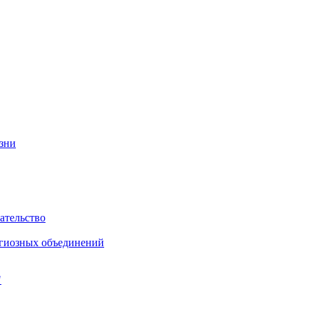
изни
ательство
игиозных объединений
"