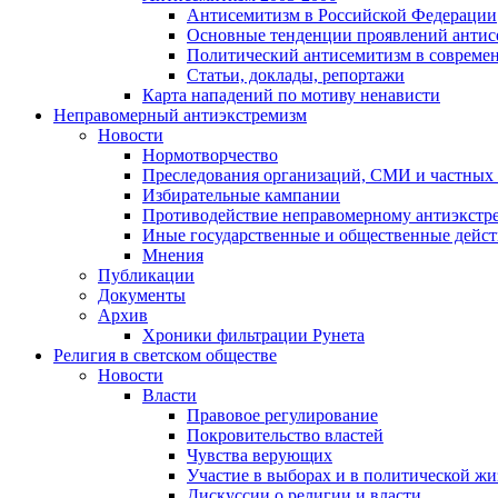
Антисемитизм в Российской Федерации
Основные тенденции проявлений антис
Политический антисемитизм в совреме
Статьи, доклады, репортажи
Карта нападений по мотиву ненависти
Неправомерный антиэкстремизм
Новости
Нормотворчество
Преследования организаций, СМИ и частных
Избирательные кампании
Противодействие неправомерному антиэкстр
Иные государственные и общественные дейст
Мнения
Публикации
Документы
Архив
Хроники фильтрации Рунета
Религия в светском обществе
Новости
Власти
Правовое регулирование
Покровительство властей
Чувства верующих
Участие в выборах и в политической ж
Дискуссии о религии и власти