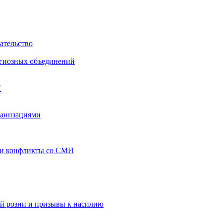
ательство
игиозных объединений
"
ганизациями
 и конфликты со СМИ
й розни и призывы к насилию