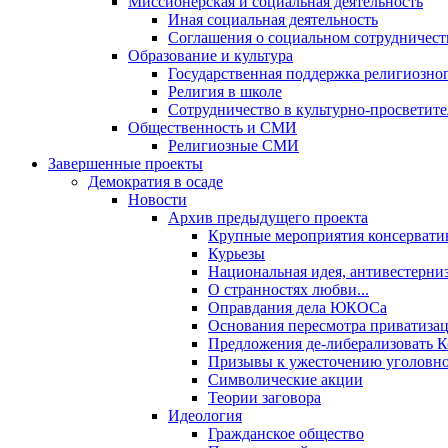
Миссионерская и социальная деятельность
Иная социальная деятельность
Соглашения о социальном сотрудничест
Образование и культура
Государственная поддержка религиозно
Религия в школе
Сотрудничество в культурно-просветите
Общественность и СМИ
Религиозные СМИ
Завершенные проекты
Демократия в осаде
Новости
Архив предыдущего проекта
Крупные мероприятия консервати
Курьезы
Национальная идея, антивестерни
О странностях любви...
Оправдания дела ЮКОСа
Основания пересмотра приватиза
Предложения де-либерализовать 
Призывы к ужесточению уголовног
Символические акции
Теории заговора
Идеология
Гражданское общество