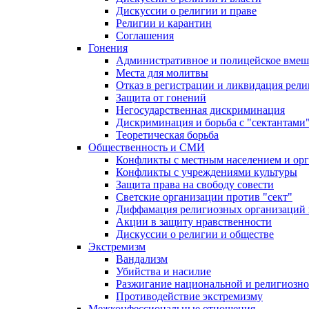
Дискуссии о религии и праве
Религии и карантин
Соглашения
Гонения
Административное и полицейское вмеш
Места для молитвы
Отказ в регистрации и ликвидация рел
Защита от гонений
Негосударственная дискриминация
Дискриминация и борьба с "сектантами
Теоретическая борьба
Общественность и СМИ
Конфликты с местным населением и ор
Конфликты с учреждениями культуры
Защита права на свободу совести
Светские организации против "сект"
Диффамация религиозных организаций
Акции в защиту нравственности
Дискуссии о религии и обществе
Экстремизм
Вандализм
Убийства и насилие
Разжигание национальной и религиозно
Противодействие экстремизму
Межконфессиональные отношения