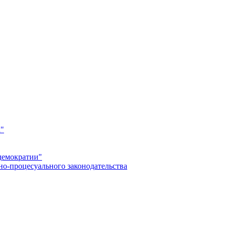
а"
демократии"
но-процесуального законодательства