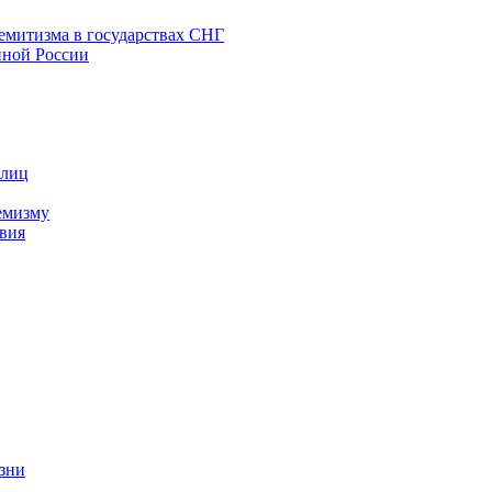
емитизма в государствах СНГ
нной России
 лиц
емизму
вия
изни