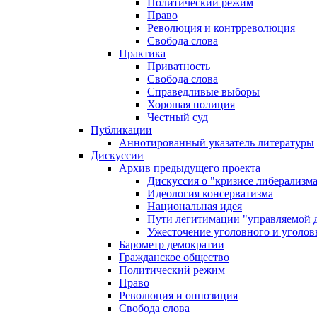
Политический режим
Право
Революция и контрреволюция
Свобода слова
Практика
Приватность
Свобода слова
Справедливые выборы
Хорошая полиция
Честный суд
Публикации
Аннотированный указатель литературы
Дискуссии
Архив предыдущего проекта
Дискуссия о "кризисе либерализм
Идеология консерватизма
Национальная идея
Пути легитимации "управляемой 
Ужесточение уголовного и уголов
Барометр демократии
Гражданское общество
Политический режим
Право
Революция и оппозиция
Свобода слова