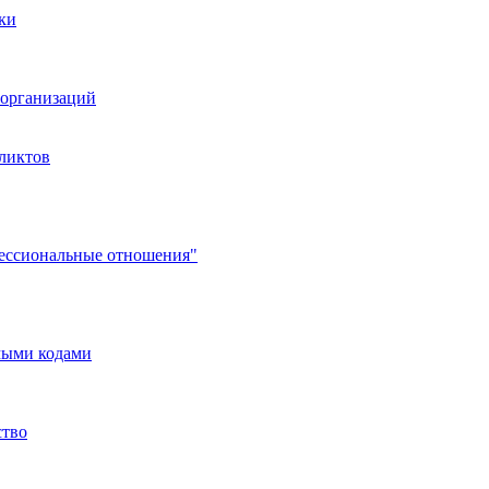
ки
организаций
ликтов
фессиональные отношения"
мыми кодами
ство