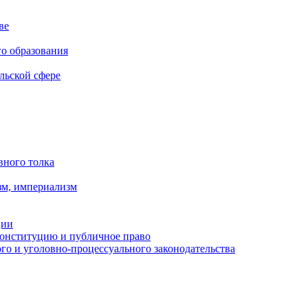
ве
го образования
льской сфере
вного толка
зм, империализм
ции
Конституцию и публичное право
о и уголовно-процессуального законодательства