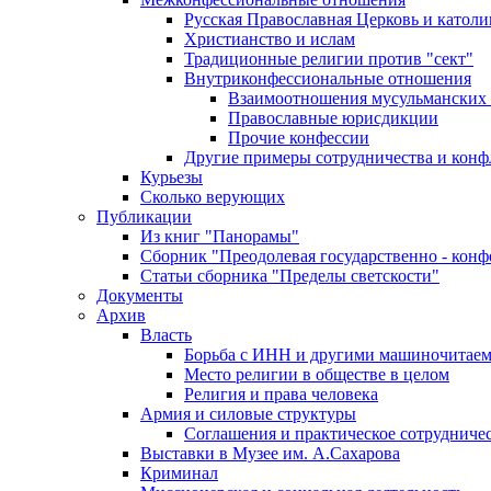
Русская Православная Церковь и католи
Христианство и ислам
Традиционные религии против "сект"
Внутриконфессиональные отношения
Взаимоотношения мусульманских 
Православные юрисдикции
Прочие конфессии
Другие примеры сотрудничества и конф
Курьезы
Сколько верующих
Публикации
Из книг "Панорамы"
Сборник "Преодолевая государственно - кон
Статьи сборника "Пределы светскости"
Документы
Архив
Власть
Борьба с ИНН и другими машиночитае
Место религии в обществе в целом
Религия и права человека
Армия и силовые структуры
Соглашения и практическое сотрудниче
Выставки в Музее им. А.Сахарова
Криминал