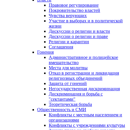
Правовое регулирование
Покровительство властей
Чувства верующих
Участие в выборах и в политической
жизни
Дискуссии о религии и власти
Дискуссии о религии и праве
Религии и карантин
Соглашения
Гонения
Административное и полицейское
вмешательство
Места для молитвы
Отказ в регистрации и ликвидация
религиозных объединений
Защита от гонений
Негосударственная дискриминация
Дискриминация и борьба с
"сектантами"
Теоретическая борьба
Общественность и СМИ
Конфликты с местным населением и
организациями
Конфликты с учреждениями культуры