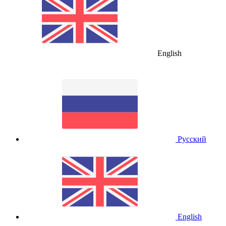
English
Русский
English