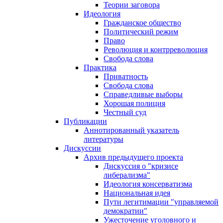
Теории заговора
Идеология
Гражданское общество
Политический режим
Право
Революция и контрреволюция
Свобода слова
Практика
Приватность
Свобода слова
Справедливые выборы
Хорошая полиция
Честный суд
Публикации
Аннотированный указатель
литературы
Дискуссии
Архив предыдущего проекта
Дискуссия о "кризисе
либерализма"
Идеология консерватизма
Национальная идея
Пути легитимации "управляемой
демократии"
Ужесточение уголовного и