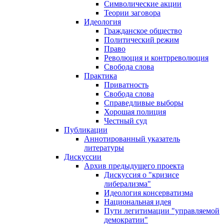
Символические акции
Теории заговора
Идеология
Гражданское общество
Политический режим
Право
Революция и контрреволюция
Свобода слова
Практика
Приватность
Свобода слова
Справедливые выборы
Хорошая полиция
Честный суд
Публикации
Аннотированный указатель
литературы
Дискуссии
Архив предыдущего проекта
Дискуссия о "кризисе
либерализма"
Идеология консерватизма
Национальная идея
Пути легитимации "управляемой
демократии"