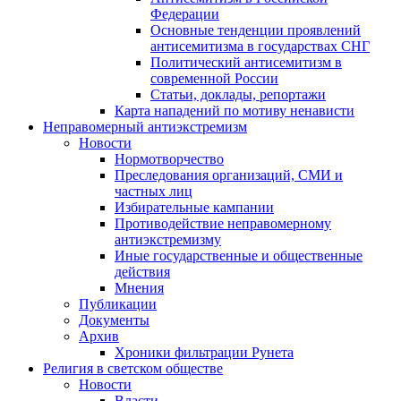
Федерации
Основные тенденции проявлений
антисемитизма в государствах СНГ
Политический антисемитизм в
современной России
Статьи, доклады, репортажи
Карта нападений по мотиву ненависти
Неправомерный антиэкстремизм
Новости
Нормотворчество
Преследования организаций, СМИ и
частных лиц
Избирательные кампании
Противодействие неправомерному
антиэкстремизму
Иные государственные и общественные
действия
Мнения
Публикации
Документы
Архив
Хроники фильтрации Рунета
Религия в светском обществе
Новости
Власти