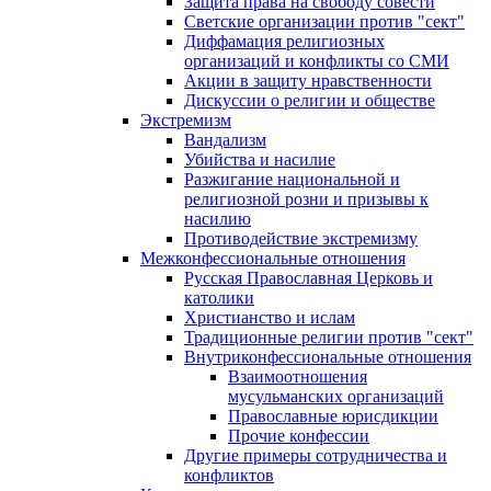
Защита права на свободу совести
Светские организации против "сект"
Диффамация религиозных
организаций и конфликты со СМИ
Акции в защиту нравственности
Дискуссии о религии и обществе
Экстремизм
Вандализм
Убийства и насилие
Разжигание национальной и
религиозной розни и призывы к
насилию
Противодействие экстремизму
Межконфессиональные отношения
Русская Православная Церковь и
католики
Христианство и ислам
Традиционные религии против "сект"
Внутриконфессиональные отношения
Взаимоотношения
мусульманских организаций
Православные юрисдикции
Прочие конфессии
Другие примеры сотрудничества и
конфликтов