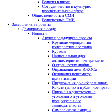
Религия в школе
Сотрудничество в культурно-
просветительской сфере
Общественность и СМИ
Религиозные СМИ
Завершенные проекты
Демократия в осаде
Новости
Архив предыдущего проекта
Крупные мероприятия
консервативного толка
Курьезы
Национальная идея,
антивестернизм, империализм
О странностях любви...
Оправдания дела ЮКОСа
Основания пересмотра
приватизации
Предложения де-либерализовать
Конституцию и публичное право
Призывы к ужесточению
уголовного и уголовно-
процессуального
законодательства
Символические акции