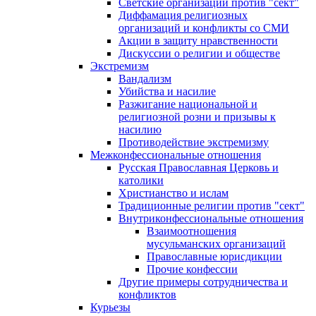
Светские организации против "сект"
Диффамация религиозных
организаций и конфликты со СМИ
Акции в защиту нравственности
Дискуссии о религии и обществе
Экстремизм
Вандализм
Убийства и насилие
Разжигание национальной и
религиозной розни и призывы к
насилию
Противодействие экстремизму
Межконфессиональные отношения
Русская Православная Церковь и
католики
Христианство и ислам
Традиционные религии против "сект"
Внутриконфессиональные отношения
Взаимоотношения
мусульманских организаций
Православные юрисдикции
Прочие конфессии
Другие примеры сотрудничества и
конфликтов
Курьезы