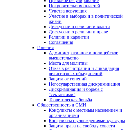
Правовое регулирование
Покровительство властей
Чувства верующих
Участие в выборах и в политической
жизни
Дискуссии о религии и власти
Дискуссии о религии и праве
Религии и карантин
Соглашения
Гонения
Административное и полицейское
вмешательство
Места для молитвы
Отказ в регистрации и ликвидация
религиозных объединений
Защита от гонений
Негосударственная дискриминация
Дискриминация и борьба с
"сектантами"
Теоретическая борьба
Общественность и СМИ
Конфликты с местным населением и
организациями
Конфликты с учреждениями культуры
Защита права на свободу совести