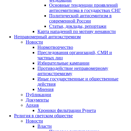
Основные тенденции проявлений
антисемитизма в государствах СНГ
Политический антисемитизм в
современной России
Статьи, доклады, репортажи
Карта нападений по мотиву ненависти
Неправомерный антиэкстремизм
Новости
Нормотворчество
Преследования организаций, СМИ и
частных лиц
Избирательные кампании
Противодействие неправомерному
антиэкстремизму
Иные государственные и общественные
действия
Мнения
Публикации
Документы
Архив
Хроники фильтрации Рунета
Религия в светском обществе
Новости
Власти