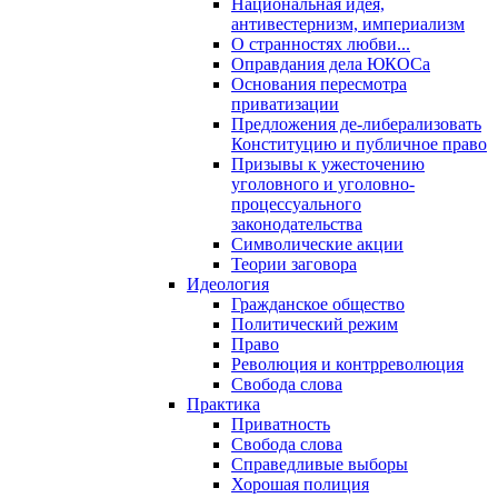
Национальная идея,
антивестернизм, империализм
О странностях любви...
Оправдания дела ЮКОСа
Основания пересмотра
приватизации
Предложения де-либерализовать
Конституцию и публичное право
Призывы к ужесточению
уголовного и уголовно-
процессуального
законодательства
Символические акции
Теории заговора
Идеология
Гражданское общество
Политический режим
Право
Революция и контрреволюция
Свобода слова
Практика
Приватность
Свобода слова
Справедливые выборы
Хорошая полиция