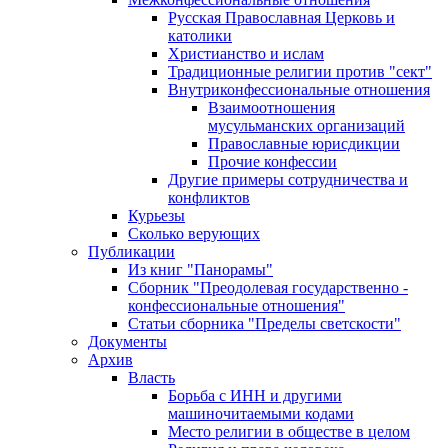
Русская Православная Церковь и
католики
Христианство и ислам
Традиционные религии против "сект"
Внутриконфессиональные отношения
Взаимоотношения
мусульманских организаций
Православные юрисдикции
Прочие конфессии
Другие примеры сотрудничества и
конфликтов
Курьезы
Сколько верующих
Публикации
Из книг "Панорамы"
Сборник "Преодолевая государственно -
конфессиональные отношения"
Статьи сборника "Пределы светскости"
Документы
Архив
Власть
Борьба с ИНН и другими
машиночитаемыми кодами
Место религии в обществе в целом