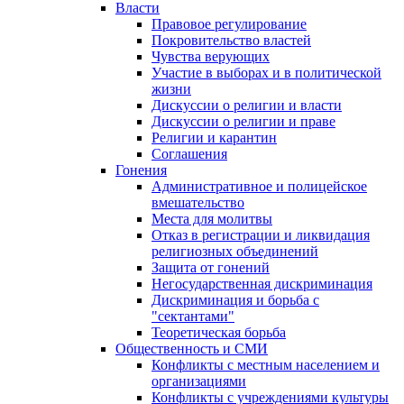
Власти
Правовое регулирование
Покровительство властей
Чувства верующих
Участие в выборах и в политической
жизни
Дискуссии о религии и власти
Дискуссии о религии и праве
Религии и карантин
Соглашения
Гонения
Административное и полицейское
вмешательство
Места для молитвы
Отказ в регистрации и ликвидация
религиозных объединений
Защита от гонений
Негосударственная дискриминация
Дискриминация и борьба с
"сектантами"
Теоретическая борьба
Общественность и СМИ
Конфликты с местным населением и
организациями
Конфликты с учреждениями культуры