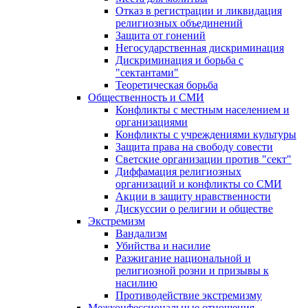
Отказ в регистрации и ликвидация
религиозных объединений
Защита от гонений
Негосударственная дискриминация
Дискриминация и борьба с
"сектантами"
Теоретическая борьба
Общественность и СМИ
Конфликты с местным населением и
организациями
Конфликты с учреждениями культуры
Защита права на свободу совести
Светские организации против "сект"
Диффамация религиозных
организаций и конфликты со СМИ
Акции в защиту нравственности
Дискуссии о религии и обществе
Экстремизм
Вандализм
Убийства и насилие
Разжигание национальной и
религиозной розни и призывы к
насилию
Противодействие экстремизму
Межконфессиональные отношения