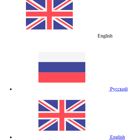
English
Русский
English