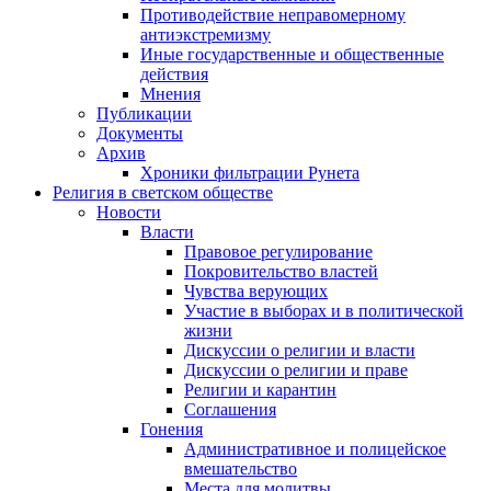
Противодействие неправомерному
антиэкстремизму
Иные государственные и общественные
действия
Мнения
Публикации
Документы
Архив
Хроники фильтрации Рунета
Религия в светском обществе
Новости
Власти
Правовое регулирование
Покровительство властей
Чувства верующих
Участие в выборах и в политической
жизни
Дискуссии о религии и власти
Дискуссии о религии и праве
Религии и карантин
Соглашения
Гонения
Административное и полицейское
вмешательство
Места для молитвы