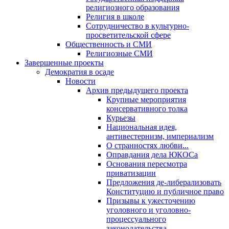
религиозного образования
Религия в школе
Сотрудничество в культурно-
просветительской сфере
Общественность и СМИ
Религиозные СМИ
Завершенные проекты
Демократия в осаде
Новости
Архив предыдущего проекта
Крупные мероприятия
консервативного толка
Курьезы
Национальная идея,
антивестернизм, империализм
О странностях любви...
Оправдания дела ЮКОСа
Основания пересмотра
приватизации
Предложения де-либерализовать
Конституцию и публичное право
Призывы к ужесточению
уголовного и уголовно-
процессуального
законодательства