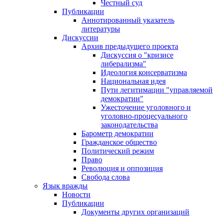
Честный суд
Публикации
Аннотированный указатель
литературы
Дискуссии
Архив предыдущего проекта
Дискуссия о "кризисе
либерализма"
Идеология консерватизма
Национальная идея
Пути легитимации "управляемой
демократии"
Ужесточение уголовного и
уголовно-процесуального
законодательства
Барометр демократии
Гражданское общество
Политический режим
Право
Революция и оппозиция
Свобода слова
Язык вражды
Новости
Публикации
Документы других организаций