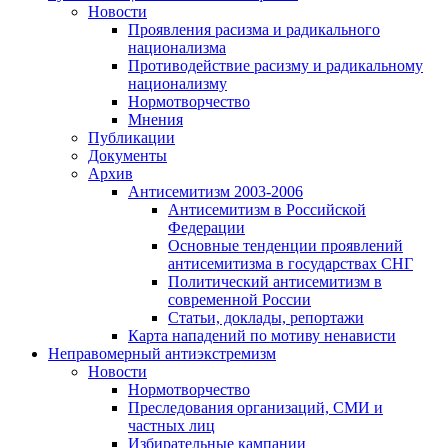
Новости
Проявления расизма и радикального
национализма
Противодействие расизму и радикальному
национализму
Нормотворчество
Мнения
Публикации
Документы
Архив
Антисемитизм 2003-2006
Антисемитизм в Российской
Федерации
Основные тенденции проявлений
антисемитизма в государствах СНГ
Политический антисемитизм в
современной России
Статьи, доклады, репортажи
Карта нападений по мотиву ненависти
Неправомерный антиэкстремизм
Новости
Нормотворчество
Преследования организаций, СМИ и
частных лиц
Избирательные кампании