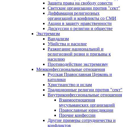
Защита права на свободу совести
Светские организации против "сект"
Диффамация религиозных
организаций и конфликты со СМИ
Акции в защиту нравственности
Дискуссии о религии и обществе
Экстремизм
Вандализм
Убийства и насилие
Разжигание национальной и
религиозной розни и призывы к
насилию
Противодействие экстремизму
Межконфессиональные отношения
Русская Православная Церковь и
католики
Христианство и ислам
Традиционные религии против "сект"
Внутриконфессиональные отношения
Взаимоотношения
мусульманских организаций
Православные юрисдикции
Прочие конфессии
Другие примеры сотрудничества и
конфликтов