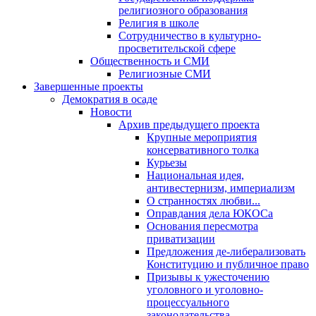
религиозного образования
Религия в школе
Сотрудничество в культурно-
просветительской сфере
Общественность и СМИ
Религиозные СМИ
Завершенные проекты
Демократия в осаде
Новости
Архив предыдущего проекта
Крупные мероприятия
консервативного толка
Курьезы
Национальная идея,
антивестернизм, империализм
О странностях любви...
Оправдания дела ЮКОСа
Основания пересмотра
приватизации
Предложения де-либерализовать
Конституцию и публичное право
Призывы к ужесточению
уголовного и уголовно-
процессуального
законодательства