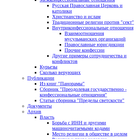
Русская Православная Церковь и
католики
Христианство и ислам
Традиционные религии против "сект"
Внутриконфессиональные отношения
Взаимоотношения
мусульманских организаций
Православные юрисдикции
Прочие конфессии
Другие примеры сотрудничества и
конфликтов
Курьезы
Сколько верующих
Публикации
Из книг "Панорамы"
Сборник "Преодолевая государственно -
конфессиональные отношения"
Статьи сборника "Пределы светскости"
Документы
Архив
Власть
Борьба с ИНН и другими
машиночитаемыми кодами
Место религии в обществе в целом