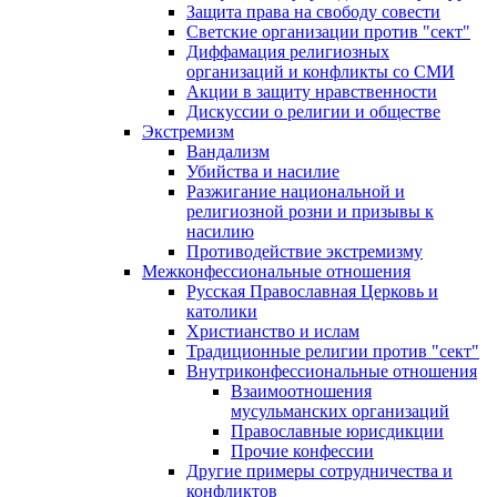
Защита права на свободу совести
Светские организации против "сект"
Диффамация религиозных
организаций и конфликты со СМИ
Акции в защиту нравственности
Дискуссии о религии и обществе
Экстремизм
Вандализм
Убийства и насилие
Разжигание национальной и
религиозной розни и призывы к
насилию
Противодействие экстремизму
Межконфессиональные отношения
Русская Православная Церковь и
католики
Христианство и ислам
Традиционные религии против "сект"
Внутриконфессиональные отношения
Взаимоотношения
мусульманских организаций
Православные юрисдикции
Прочие конфессии
Другие примеры сотрудничества и
конфликтов