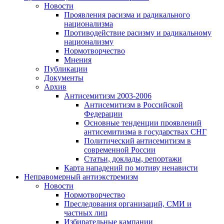
Новости
Проявления расизма и радикального
национализма
Противодействие расизму и радикальному
национализму
Нормотворчество
Мнения
Публикации
Документы
Архив
Антисемитизм 2003-2006
Антисемитизм в Российской
Федерации
Основные тенденции проявлений
антисемитизма в государствах СНГ
Политический антисемитизм в
современной России
Статьи, доклады, репортажи
Карта нападений по мотиву ненависти
Неправомерный антиэкстремизм
Новости
Нормотворчество
Преследования организаций, СМИ и
частных лиц
Избирательные кампании