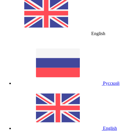
English
Русский
English