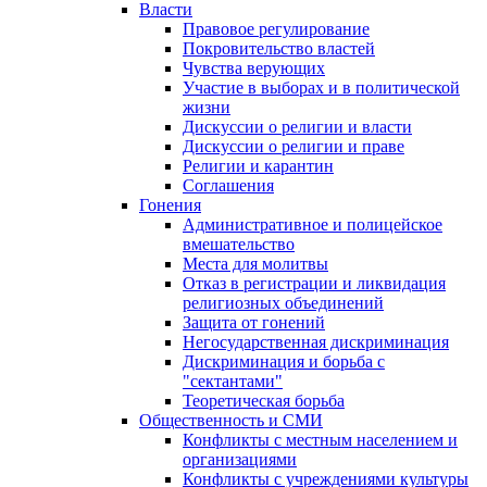
Власти
Правовое регулирование
Покровительство властей
Чувства верующих
Участие в выборах и в политической
жизни
Дискуссии о религии и власти
Дискуссии о религии и праве
Религии и карантин
Соглашения
Гонения
Административное и полицейское
вмешательство
Места для молитвы
Отказ в регистрации и ликвидация
религиозных объединений
Защита от гонений
Негосударственная дискриминация
Дискриминация и борьба с
"сектантами"
Теоретическая борьба
Общественность и СМИ
Конфликты с местным населением и
организациями
Конфликты с учреждениями культуры