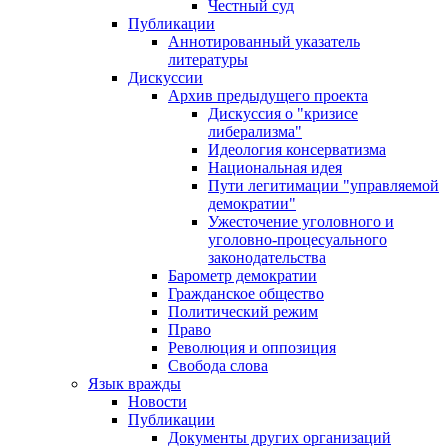
Честный суд
Публикации
Аннотированный указатель
литературы
Дискуссии
Архив предыдущего проекта
Дискуссия о "кризисе
либерализма"
Идеология консерватизма
Национальная идея
Пути легитимации "управляемой
демократии"
Ужесточение уголовного и
уголовно-процесуального
законодательства
Барометр демократии
Гражданское общество
Политический режим
Право
Революция и оппозиция
Свобода слова
Язык вражды
Новости
Публикации
Документы других организаций