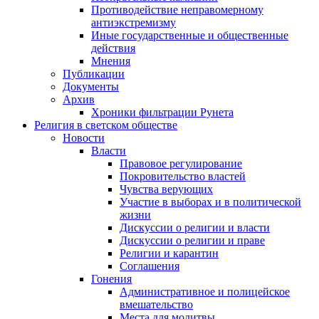
Противодействие неправомерному
антиэкстремизму
Иные государственные и общественные
действия
Мнения
Публикации
Документы
Архив
Хроники фильтрации Рунета
Религия в светском обществе
Новости
Власти
Правовое регулирование
Покровительство властей
Чувства верующих
Участие в выборах и в политической
жизни
Дискуссии о религии и власти
Дискуссии о религии и праве
Религии и карантин
Соглашения
Гонения
Административное и полицейское
вмешательство
Места для молитвы