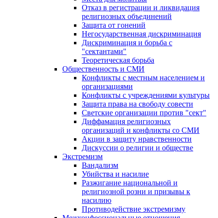
Отказ в регистрации и ликвидация
религиозных объединений
Защита от гонений
Негосударственная дискриминация
Дискриминация и борьба с
"сектантами"
Теоретическая борьба
Общественность и СМИ
Конфликты с местным населением и
организациями
Конфликты с учреждениями культуры
Защита права на свободу совести
Светские организации против "сект"
Диффамация религиозных
организаций и конфликты со СМИ
Акции в защиту нравственности
Дискуссии о религии и обществе
Экстремизм
Вандализм
Убийства и насилие
Разжигание национальной и
религиозной розни и призывы к
насилию
Противодействие экстремизму
Межконфессиональные отношения