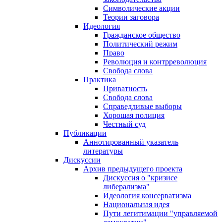
Символические акции
Теории заговора
Идеология
Гражданское общество
Политический режим
Право
Революция и контрреволюция
Свобода слова
Практика
Приватность
Свобода слова
Справедливые выборы
Хорошая полиция
Честный суд
Публикации
Аннотированный указатель
литературы
Дискуссии
Архив предыдущего проекта
Дискуссия о "кризисе
либерализма"
Идеология консерватизма
Национальная идея
Пути легитимации "управляемой