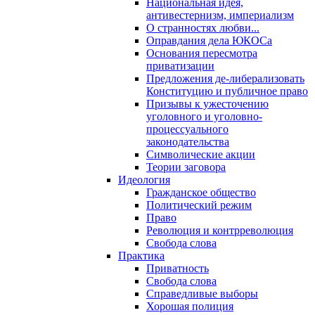
Национальная идея,
антивестернизм, империализм
О странностях любви...
Оправдания дела ЮКОСа
Основания пересмотра
приватизации
Предложения де-либерализовать
Конституцию и публичное право
Призывы к ужесточению
уголовного и уголовно-
процессуального
законодательства
Символические акции
Теории заговора
Идеология
Гражданское общество
Политический режим
Право
Революция и контрреволюция
Свобода слова
Практика
Приватность
Свобода слова
Справедливые выборы
Хорошая полиция