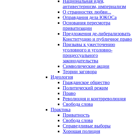
Национальная идея,
антивестернизм, империализм
О странностях любви...
Оправдания дела ЮКОСа
Основания пересмотра
приватизации
Предложения де-либерализовать
Конституцию и публичное право
Призывы к ужесточению
уголовного и уголовно-
процессуального
законодательства
Символические акции
Теории заговора
Идеология
Гражданское общество
Политический режим
Право
Революция и контрреволюция
Свобода слова
Практика
Приватность
Свобода слова
Справедливые выборы
Хорошая полиция