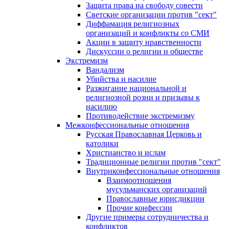
Защита права на свободу совести
Светские организации против "сект"
Диффамация религиозных
организаций и конфликты со СМИ
Акции в защиту нравственности
Дискуссии о религии и обществе
Экстремизм
Вандализм
Убийства и насилие
Разжигание национальной и
религиозной розни и призывы к
насилию
Противодействие экстремизму
Межконфессиональные отношения
Русская Православная Церковь и
католики
Христианство и ислам
Традиционные религии против "сект"
Внутриконфессиональные отношения
Взаимоотношения
мусульманских организаций
Православные юрисдикции
Прочие конфессии
Другие примеры сотрудничества и
конфликтов