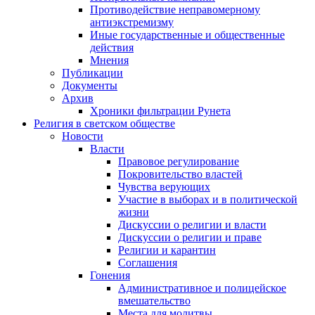
Противодействие неправомерному
антиэкстремизму
Иные государственные и общественные
действия
Мнения
Публикации
Документы
Архив
Хроники фильтрации Рунета
Религия в светском обществе
Новости
Власти
Правовое регулирование
Покровительство властей
Чувства верующих
Участие в выборах и в политической
жизни
Дискуссии о религии и власти
Дискуссии о религии и праве
Религии и карантин
Соглашения
Гонения
Административное и полицейское
вмешательство
Места для молитвы