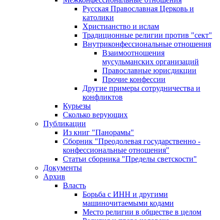
Русская Православная Церковь и
католики
Христианство и ислам
Традиционные религии против "сект"
Внутриконфессиональные отношения
Взаимоотношения
мусульманских организаций
Православные юрисдикции
Прочие конфессии
Другие примеры сотрудничества и
конфликтов
Курьезы
Сколько верующих
Публикации
Из книг "Панорамы"
Сборник "Преодолевая государственно -
конфессиональные отношения"
Статьи сборника "Пределы светскости"
Документы
Архив
Власть
Борьба с ИНН и другими
машиночитаемыми кодами
Место религии в обществе в целом