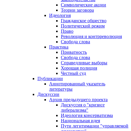
Символические акции
Теории заговора
Идеология
Гражданское общество
Политический режим
Право
Революция и контрреволюция
Свобода слова
Практика
Приватность
Свобода слова
Справедливые выборы
Хорошая полиция
Честный суд
Публикации
Аннотированный указатель
литературы
Дискуссии
Архив предыдущего проекта
Дискуссия о "кризисе
либерализма"
Идеология консерватизма
Национальная идея
Пути легитимации "управляемой