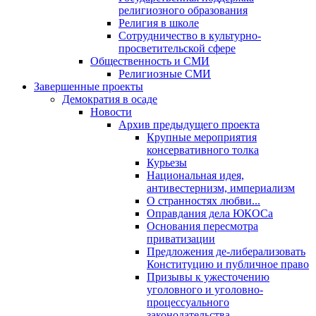
религиозного образования
Религия в школе
Сотрудничество в культурно-
просветительской сфере
Общественность и СМИ
Религиозные СМИ
Завершенные проекты
Демократия в осаде
Новости
Архив предыдущего проекта
Крупные мероприятия
консервативного толка
Курьезы
Национальная идея,
антивестернизм, империализм
О странностях любви...
Оправдания дела ЮКОСа
Основания пересмотра
приватизации
Предложения де-либерализовать
Конституцию и публичное право
Призывы к ужесточению
уголовного и уголовно-
процессуального
законодательства