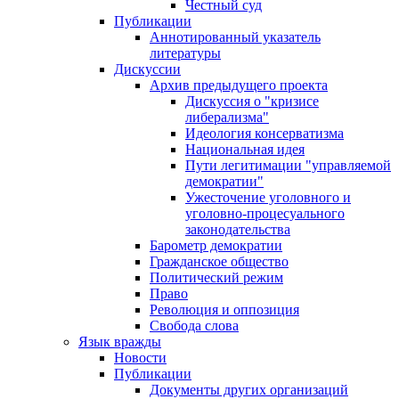
Честный суд
Публикации
Аннотированный указатель
литературы
Дискуссии
Архив предыдущего проекта
Дискуссия о "кризисе
либерализма"
Идеология консерватизма
Национальная идея
Пути легитимации "управляемой
демократии"
Ужесточение уголовного и
уголовно-процесуального
законодательства
Барометр демократии
Гражданское общество
Политический режим
Право
Революция и оппозиция
Свобода слова
Язык вражды
Новости
Публикации
Документы других организаций