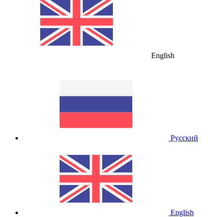
English
Русский
English