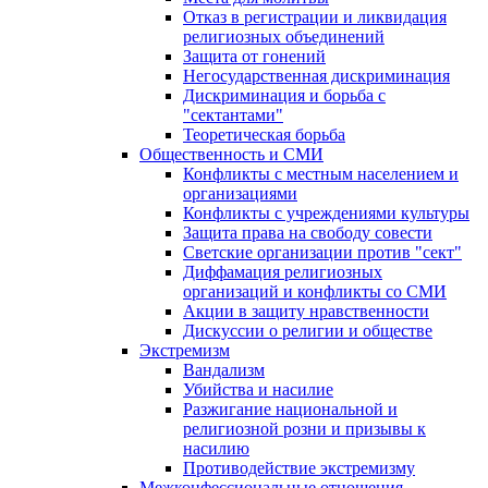
Отказ в регистрации и ликвидация
религиозных объединений
Защита от гонений
Негосударственная дискриминация
Дискриминация и борьба с
"сектантами"
Теоретическая борьба
Общественность и СМИ
Конфликты с местным населением и
организациями
Конфликты с учреждениями культуры
Защита права на свободу совести
Светские организации против "сект"
Диффамация религиозных
организаций и конфликты со СМИ
Акции в защиту нравственности
Дискуссии о религии и обществе
Экстремизм
Вандализм
Убийства и насилие
Разжигание национальной и
религиозной розни и призывы к
насилию
Противодействие экстремизму
Межконфессиональные отношения