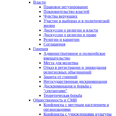
Власти
Правовое регулирование
Покровительство властей
Чувства верующих
Участие в выборах и в политической
жизни
Дискуссии о религии и власти
Дискуссии о религии и праве
Религии и карантин
Соглашения
Гонения
Административное и полицейское
вмешательство
Места для молитвы
Отказ в регистрации и ликвидация
религиозных объединений
Защита от гонений
Негосударственная дискриминация
Дискриминация и борьба с
"сектантами"
Теоретическая борьба
Общественность и СМИ
Конфликты с местным населением и
организациями
Конфликты с учреждениями культуры