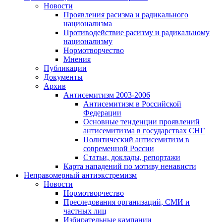
Новости
Проявления расизма и радикального
национализма
Противодействие расизму и радикальному
национализму
Нормотворчество
Мнения
Публикации
Документы
Архив
Антисемитизм 2003-2006
Антисемитизм в Российской
Федерации
Основные тенденции проявлений
антисемитизма в государствах СНГ
Политический антисемитизм в
современной России
Статьи, доклады, репортажи
Карта нападений по мотиву ненависти
Неправомерный антиэкстремизм
Новости
Нормотворчество
Преследования организаций, СМИ и
частных лиц
Избирательные кампании