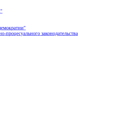
а"
демократии"
но-процесуального законодательства