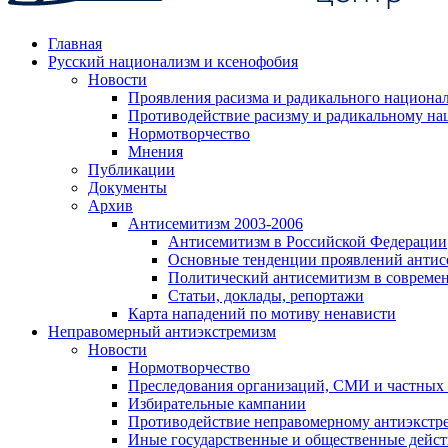
Главная
Русский национализм и ксенофобия
Новости
Проявления расизма и радикального национа
Противодействие расизму и радикальному на
Нормотворчество
Мнения
Публикации
Документы
Архив
Антисемитизм 2003-2006
Антисемитизм в Российской Федерации
Основные тенденции проявлений антис
Политический антисемитизм в совреме
Статьи, доклады, репортажи
Карта нападений по мотиву ненависти
Неправомерный антиэкстремизм
Новости
Нормотворчество
Преследования организаций, СМИ и частных
Избирательные кампании
Противодействие неправомерному антиэкстр
Иные государственные и общественные дейст