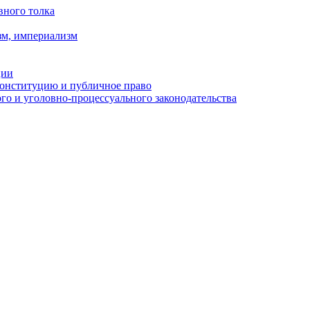
вного толка
зм, империализм
ции
Конституцию и публичное право
о и уголовно-процессуального законодательства