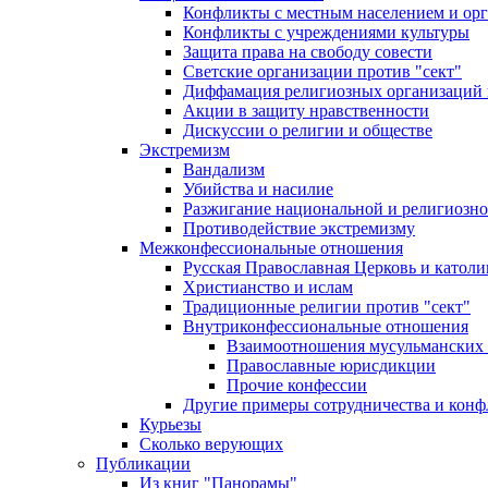
Конфликты с местным населением и ор
Конфликты с учреждениями культуры
Защита права на свободу совести
Светские организации против "сект"
Диффамация религиозных организаций
Акции в защиту нравственности
Дискуссии о религии и обществе
Экстремизм
Вандализм
Убийства и насилие
Разжигание национальной и религиозно
Противодействие экстремизму
Межконфессиональные отношения
Русская Православная Церковь и католи
Христианство и ислам
Традиционные религии против "сект"
Внутриконфессиональные отношения
Взаимоотношения мусульманских 
Православные юрисдикции
Прочие конфессии
Другие примеры сотрудничества и конф
Курьезы
Сколько верующих
Публикации
Из книг "Панорамы"