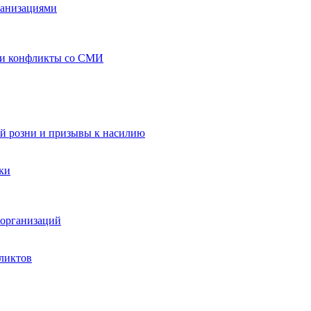
ганизациями
 и конфликты со СМИ
й розни и призывы к насилию
ки
организаций
ликтов