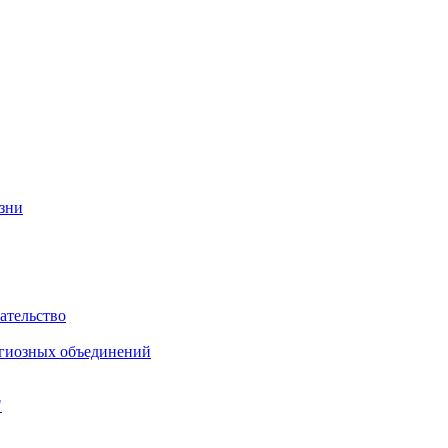
изни
ательство
игиозных объединений
"