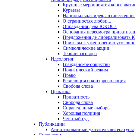
Крупные мероприятия консервати
Курьезы
Национальная идея, антивестерни
О странностях любви...
Оправдания дела ЮКОСа
Основания пересмотра приватиза
Предложения де-либерализовать 
Призывы к ужесточению уголовног
Символические акции
Теории заговора
Идеология
Гражданское общество
Политический режим
Право
Революция и контрреволюция
Свобода слова
Практика
Приватность
Свобода слова
Справедливые выборы
Хорошая полиция
Честный суд
Публикации
Аннотированный указатель литературы
Дискуссии