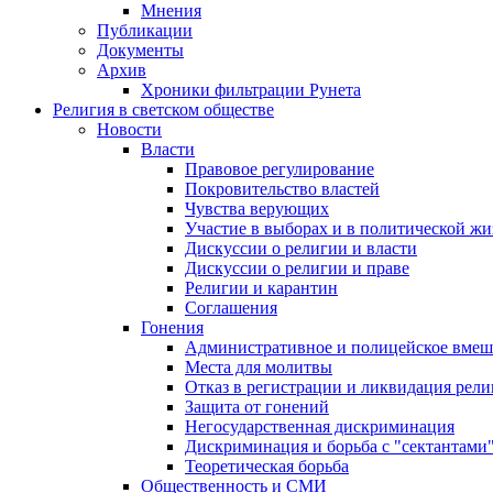
Мнения
Публикации
Документы
Архив
Хроники фильтрации Рунета
Религия в светском обществе
Новости
Власти
Правовое регулирование
Покровительство властей
Чувства верующих
Участие в выборах и в политической ж
Дискуссии о религии и власти
Дискуссии о религии и праве
Религии и карантин
Соглашения
Гонения
Административное и полицейское вмеш
Места для молитвы
Отказ в регистрации и ликвидация рел
Защита от гонений
Негосударственная дискриминация
Дискриминация и борьба с "сектантами
Теоретическая борьба
Общественность и СМИ