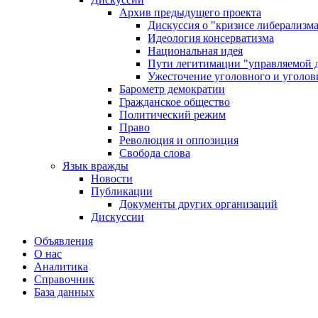
Архив предыдущего проекта
Дискуссия о "кризисе либерализм
Идеология консерватизма
Национальная идея
Пути легитимации "управляемой 
Ужесточение уголовного и уголов
Барометр демократии
Гражданское общество
Политический режим
Право
Революция и оппозиция
Свобода слова
Язык вражды
Новости
Публикации
Документы других организаций
Дискуссии
Объявления
О нас
Аналитика
Справочник
База данных