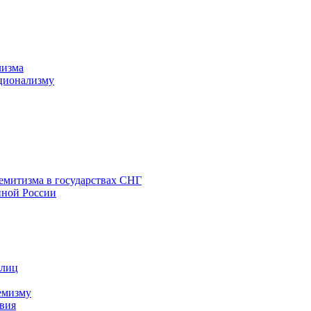
лизма
ционализму
емитизма в государствах СНГ
нной России
 лиц
емизму
вия