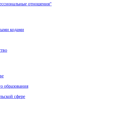
фессиональные отношения"
мыми кодами
ство
ве
го образования
льской сфере