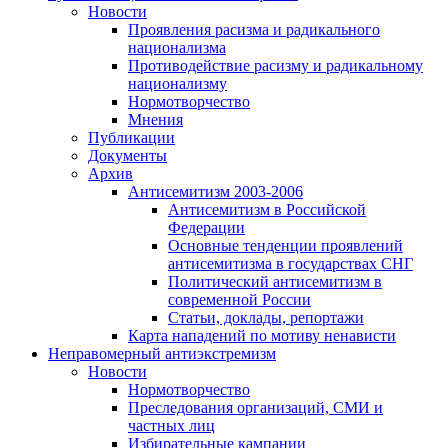
Новости
Проявления расизма и радикального
национализма
Противодействие расизму и радикальному
национализму
Нормотворчество
Мнения
Публикации
Документы
Архив
Антисемитизм 2003-2006
Антисемитизм в Российской
Федерации
Основные тенденции проявлений
антисемитизма в государствах СНГ
Политический антисемитизм в
современной России
Статьи, доклады, репортажи
Карта нападений по мотиву ненависти
Неправомерный антиэкстремизм
Новости
Нормотворчество
Преследования организаций, СМИ и
частных лиц
Избирательные кампании