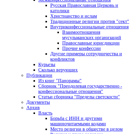
Русская Православная Церковь и
католики
Христианство и ислам
Традиционные религии против "сект"
Внутриконфессиональные отношения
Взаимоотношения
мусульманских организаций
Православные юрисдикции
Прочие конфессии
Другие примеры сотрудничества и
конфликтов
Курьезы
Сколько верующих
Публикации
Из книг "Панорамы"
Сборник "Преодолевая государственно -
конфессиональные отношения"
Статьи сборника "Пределы светскости"
Документы
Архив
Власть
Борьба с ИНН и другими
машиночитаемыми кодами
Место религии в обществе в целом