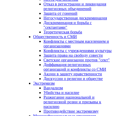
Отказ в регистрации и ликвидация
религиозных объединений
Защита от гонений
Негосударственная дискриминация
Дискриминация и борьба с
"сектантами"
Теоретическая борьба
Общественность и СМИ
Конфликты с местным населением и
организациями
Конфликты с учреждениями культуры
Защита права на свободу совести
Светские организации против "сект"
Диффамация религиозных
организаций и конфликты со СМИ
Акции в защиту нравственности
Дискуссии о религии и обществе
Экстремизм
Вандализм
Убийства и насилие
Разжигание национальной и
религиозной розни и призывы к
насилию
Противодействие экстремизму
Межконфессиональные отношения