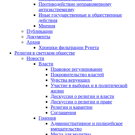
Противодействие неправомерному
антиэкстремизму
Иные государственные и общественные
действия
Мнения
Публикации
Документы
Архив
Хроники фильтрации Рунета
Религия в светском обществе
Новости
Власти
Правовое регулирование
Покровительство властей
Чувства верующих
Участие в выборах и в политической
жизни
Дискуссии о религии и власти
Дискуссии о религии и праве
Религии и карантин
Соглашения
Гонения
Административное и полицейское
вмешательство
Места для молитвы