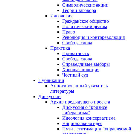
Символические акции
Теории заговора
Идеология
Гражданское общество
Политический режим
Право
Революция и контрреволюция
Свобода слова
Практика
Приватность
Свобода слова
Справедливые выборы
Хорошая полиция
Честный суд
Публикации
Аннотированный указатель
литературы
Дискуссии
Архив предыдущего проекта
Дискуссия о "кризисе
либерализма"
Идеология консерватизма
Национальная идея
Пути легитимации "управляемой