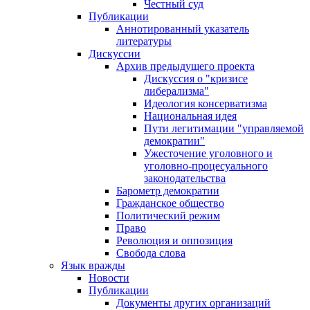
Честный суд
Публикации
Аннотированный указатель
литературы
Дискуссии
Архив предыдущего проекта
Дискуссия о "кризисе
либерализма"
Идеология консерватизма
Национальная идея
Пути легитимации "управляемой
демократии"
Ужесточение уголовного и
уголовно-процесуального
законодательства
Барометр демократии
Гражданское общество
Политический режим
Право
Революция и оппозиция
Свобода слова
Язык вражды
Новости
Публикации
Документы других организаций