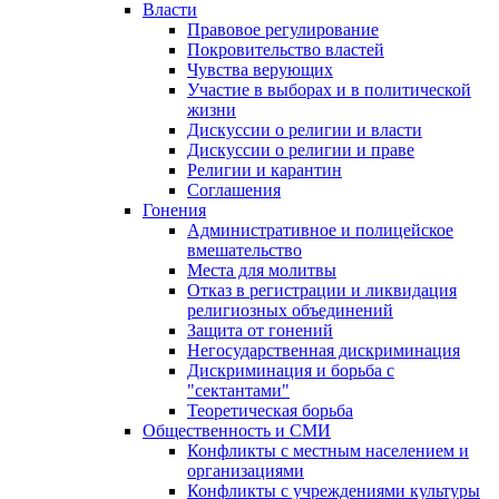
Власти
Правовое регулирование
Покровительство властей
Чувства верующих
Участие в выборах и в политической
жизни
Дискуссии о религии и власти
Дискуссии о религии и праве
Религии и карантин
Соглашения
Гонения
Административное и полицейское
вмешательство
Места для молитвы
Отказ в регистрации и ликвидация
религиозных объединений
Защита от гонений
Негосударственная дискриминация
Дискриминация и борьба с
"сектантами"
Теоретическая борьба
Общественность и СМИ
Конфликты с местным населением и
организациями
Конфликты с учреждениями культуры