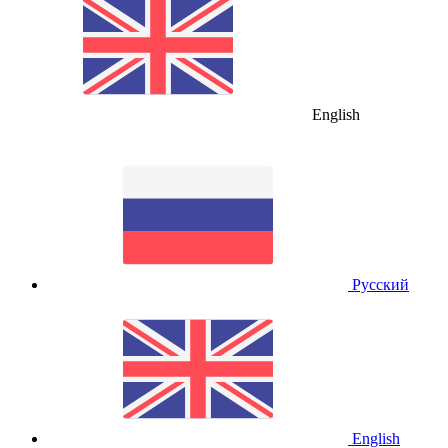
English
Русский
English