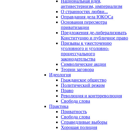
Национальная идея,
антивестернизм, империализм
О странностях любви...
Оправдания дела ЮКОСа
Основания пересмотра
приватизации
Предложения де-либерализовать
Конституцию и публичное право
Призывы к ужесточению
уголовного и уголовно-
процессуального
законодательства
Символические акции
Теории заговора
Идеология
Гражданское общество
Политический режим
Право
Революция и контрреволюция
Свобода слова
Практика
Приватность
Свобода слова
Справедливые выборы
Хорошая полиция