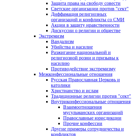
Защита права на свободу совести
Светские организации против "сект"
Диффамация религиозных
организаций и конфликты со СМИ
Акции в защиту нравственности
Дискуссии о религии и обществе
Экстремизм
Вандализм
Убийства и насилие
Разжигание национальной и
религиозной розни и призывы к
насилию
Противодействие экстремизму
Межконфессиональные отношения
Русская Православная Церковь и
католики
Христианство и ислам
Традиционные религии против "сект"
Внутриконфессиональные отношения
Взаимоотношения
мусульманских организаций
Православные юрисдикции
Прочие конфессии
Другие примеры сотрудничества и
конфликтов