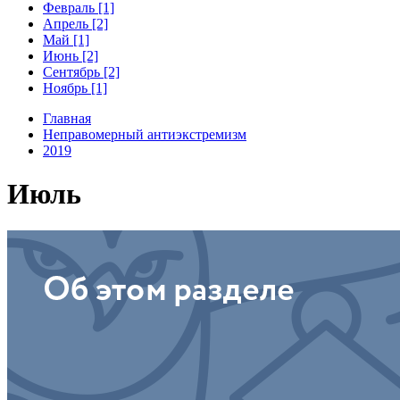
Февраль [1]
Апрель [2]
Май [1]
Июнь [2]
Сентябрь [2]
Ноябрь [1]
Главная
Неправомерный антиэкстремизм
2019
Июль