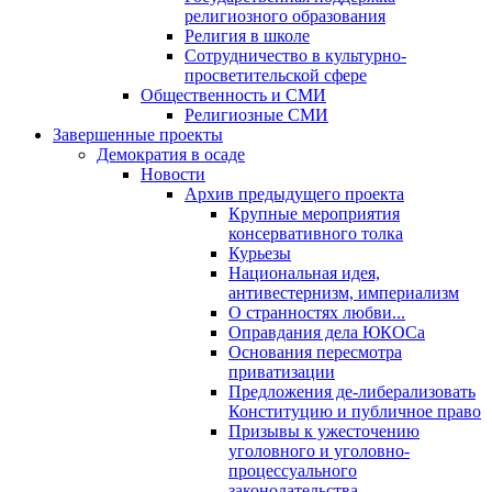
религиозного образования
Религия в школе
Сотрудничество в культурно-
просветительской сфере
Общественность и СМИ
Религиозные СМИ
Завершенные проекты
Демократия в осаде
Новости
Архив предыдущего проекта
Крупные мероприятия
консервативного толка
Курьезы
Национальная идея,
антивестернизм, империализм
О странностях любви...
Оправдания дела ЮКОСа
Основания пересмотра
приватизации
Предложения де-либерализовать
Конституцию и публичное право
Призывы к ужесточению
уголовного и уголовно-
процессуального
законодательства