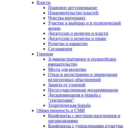
Власти
Правовое регулирование
Покровительство властей
Чувства верующих
Участие в выборах и в политической
жизни
Дискуссии о религии и власти
Дискуссии о религии и праве
Религии и карантин
Соглашения
Гонения
Административное и полицейское
вмешательство
Места для молитвы
Отказ в регистрации и ликвидация
религиозных объединений
Защита от гонений
Негосударственная дискриминация
Дискриминация и борьба с
"сектантами"
Теоретическая борьба
Общественность и СМИ
Конфликты с местным населением и
организациями
Конфликты с учреждениями культуры