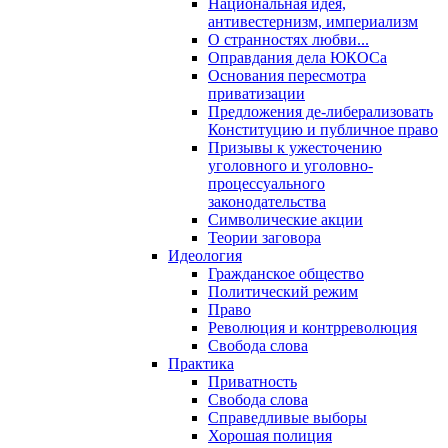
Национальная идея,
антивестернизм, империализм
О странностях любви...
Оправдания дела ЮКОСа
Основания пересмотра
приватизации
Предложения де-либерализовать
Конституцию и публичное право
Призывы к ужесточению
уголовного и уголовно-
процессуального
законодательства
Символические акции
Теории заговора
Идеология
Гражданское общество
Политический режим
Право
Революция и контрреволюция
Свобода слова
Практика
Приватность
Свобода слова
Справедливые выборы
Хорошая полиция