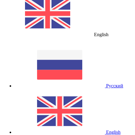
English
Русский
English