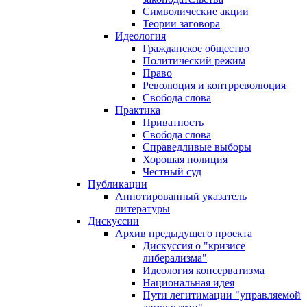
Символические акции
Теории заговора
Идеология
Гражданское общество
Политический режим
Право
Революция и контрреволюция
Свобода слова
Практика
Приватность
Свобода слова
Справедливые выборы
Хорошая полиция
Честный суд
Публикации
Аннотированный указатель
литературы
Дискуссии
Архив предыдущего проекта
Дискуссия о "кризисе
либерализма"
Идеология консерватизма
Национальная идея
Пути легитимации "управляемой