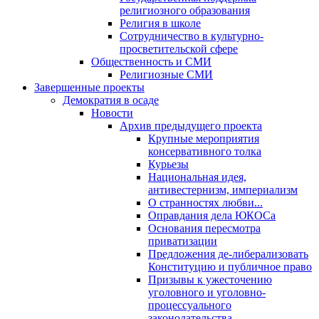
религиозного образования
Религия в школе
Сотрудничество в культурно-
просветительской сфере
Общественность и СМИ
Религиозные СМИ
Завершенные проекты
Демократия в осаде
Новости
Архив предыдущего проекта
Крупные мероприятия
консервативного толка
Курьезы
Национальная идея,
антивестернизм, империализм
О странностях любви...
Оправдания дела ЮКОСа
Основания пересмотра
приватизации
Предложения де-либерализовать
Конституцию и публичное право
Призывы к ужесточению
уголовного и уголовно-
процессуального
законодательства