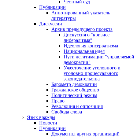
Честный суд
Публикации
Аннотированный указатель
литературы
Дискуссии
Архив предыдущего проекта
Дискуссия о "кризисе
либерализма"
Идеология консерватизма
Национальная идея
Пути легитимации "управляемой
демократии"
Ужесточение уголовного и
уголовно-процесуального
законодательства
Барометр демократии
Гражданское общество
Политический режим
Право
Революция и оппозиция
Свобода слова
Язык вражды
Новости
Публикации
Документы других организаций