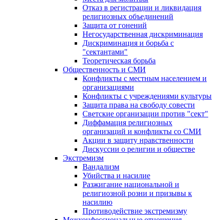
Отказ в регистрации и ликвидация
религиозных объединений
Защита от гонений
Негосударственная дискриминация
Дискриминация и борьба с
"сектантами"
Теоретическая борьба
Общественность и СМИ
Конфликты с местным населением и
организациями
Конфликты с учреждениями культуры
Защита права на свободу совести
Светские организации против "сект"
Диффамация религиозных
организаций и конфликты со СМИ
Акции в защиту нравственности
Дискуссии о религии и обществе
Экстремизм
Вандализм
Убийства и насилие
Разжигание национальной и
религиозной розни и призывы к
насилию
Противодействие экстремизму
Межконфессиональные отношения