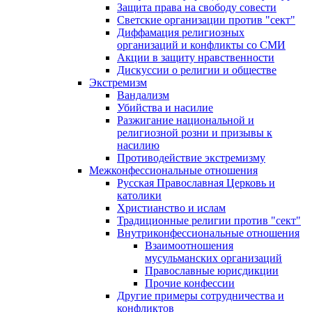
Защита права на свободу совести
Светские организации против "сект"
Диффамация религиозных
организаций и конфликты со СМИ
Акции в защиту нравственности
Дискуссии о религии и обществе
Экстремизм
Вандализм
Убийства и насилие
Разжигание национальной и
религиозной розни и призывы к
насилию
Противодействие экстремизму
Межконфессиональные отношения
Русская Православная Церковь и
католики
Христианство и ислам
Традиционные религии против "сект"
Внутриконфессиональные отношения
Взаимоотношения
мусульманских организаций
Православные юрисдикции
Прочие конфессии
Другие примеры сотрудничества и
конфликтов