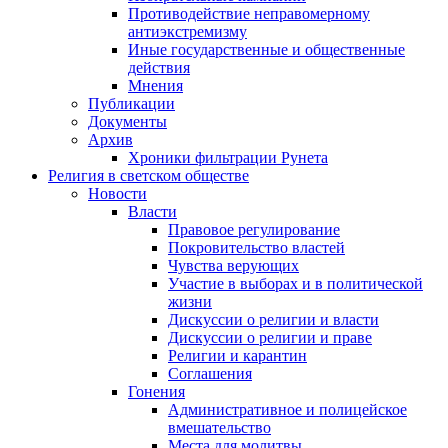
Противодействие неправомерному
антиэкстремизму
Иные государственные и общественные
действия
Мнения
Публикации
Документы
Архив
Хроники фильтрации Рунета
Религия в светском обществе
Новости
Власти
Правовое регулирование
Покровительство властей
Чувства верующих
Участие в выборах и в политической
жизни
Дискуссии о религии и власти
Дискуссии о религии и праве
Религии и карантин
Соглашения
Гонения
Административное и полицейское
вмешательство
Места для молитвы