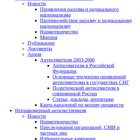
Новости
Проявления расизма и радикального
национализма
Противодействие расизму и радикальному
национализму
Нормотворчество
Мнения
Публикации
Документы
Архив
Антисемитизм 2003-2006
Антисемитизм в Российской
Федерации
Основные тенденции проявлений
антисемитизма в государствах СНГ
Политический антисемитизм в
современной России
Статьи, доклады, репортажи
Карта нападений по мотиву ненависти
Неправомерный антиэкстремизм
Новости
Нормотворчество
Преследования организаций, СМИ и
частных лиц
Избирательные кампании