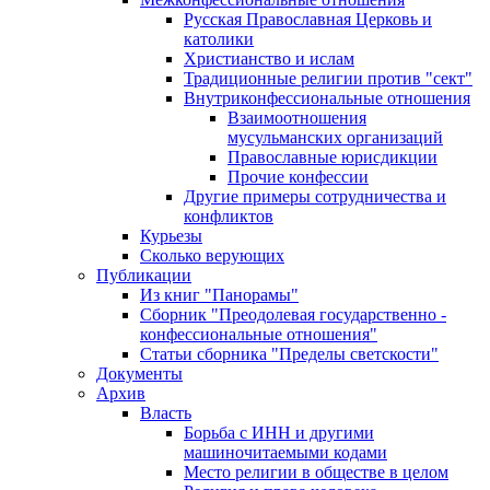
Русская Православная Церковь и
католики
Христианство и ислам
Традиционные религии против "сект"
Внутриконфессиональные отношения
Взаимоотношения
мусульманских организаций
Православные юрисдикции
Прочие конфессии
Другие примеры сотрудничества и
конфликтов
Курьезы
Сколько верующих
Публикации
Из книг "Панорамы"
Сборник "Преодолевая государственно -
конфессиональные отношения"
Статьи сборника "Пределы светскости"
Документы
Архив
Власть
Борьба с ИНН и другими
машиночитаемыми кодами
Место религии в обществе в целом