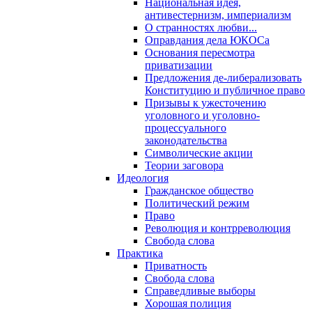
Национальная идея,
антивестернизм, империализм
О странностях любви...
Оправдания дела ЮКОСа
Основания пересмотра
приватизации
Предложения де-либерализовать
Конституцию и публичное право
Призывы к ужесточению
уголовного и уголовно-
процессуального
законодательства
Символические акции
Теории заговора
Идеология
Гражданское общество
Политический режим
Право
Революция и контрреволюция
Свобода слова
Практика
Приватность
Свобода слова
Справедливые выборы
Хорошая полиция