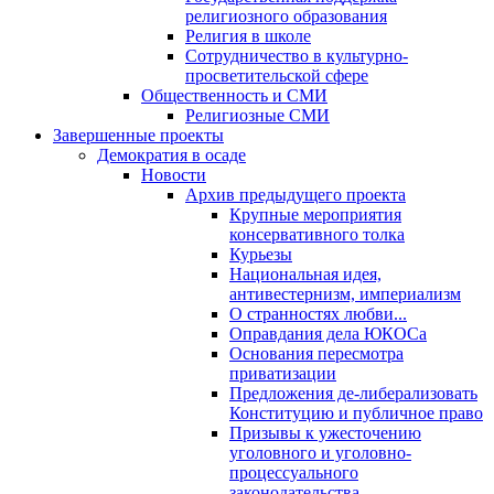
религиозного образования
Религия в школе
Сотрудничество в культурно-
просветительской сфере
Общественность и СМИ
Религиозные СМИ
Завершенные проекты
Демократия в осаде
Новости
Архив предыдущего проекта
Крупные мероприятия
консервативного толка
Курьезы
Национальная идея,
антивестернизм, империализм
О странностях любви...
Оправдания дела ЮКОСа
Основания пересмотра
приватизации
Предложения де-либерализовать
Конституцию и публичное право
Призывы к ужесточению
уголовного и уголовно-
процессуального
законодательства