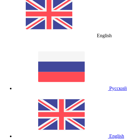
English
Русский
English