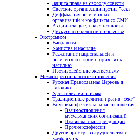
Защита права на свободу совести
Светские организации против "сект"
Диффамация религиозных
организаций и конфликты со СМИ
Акции в защиту нравственности
Дискуссии о религии и обществе
Экстремизм
Вандализм
Убийства и насилие
Разжигание национальной и
религиозной розни и призывы к
насилию
Противодействие экстремизму
Межконфессиональные отношения
Русская Православная Церковь и
католики
Христианство и ислам
Традиционные религии против "сект"
Внутриконфессиональные отношения
Взаимоотношения
мусульманских организаций
Православные юрисдикции
Прочие конфессии
Другие примеры сотрудничества и
конфликтов