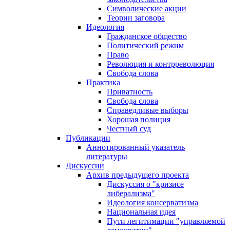
Символические акции
Теории заговора
Идеология
Гражданское общество
Политический режим
Право
Революция и контрреволюция
Свобода слова
Практика
Приватность
Свобода слова
Справедливые выборы
Хорошая полиция
Честный суд
Публикации
Аннотированный указатель
литературы
Дискуссии
Архив предыдущего проекта
Дискуссия о "кризисе
либерализма"
Идеология консерватизма
Национальная идея
Пути легитимации "управляемой