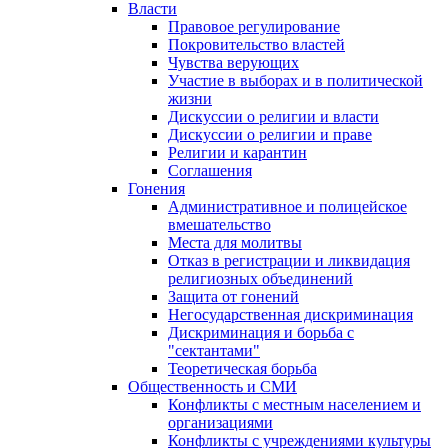
Власти
Правовое регулирование
Покровительство властей
Чувства верующих
Участие в выборах и в политической
жизни
Дискуссии о религии и власти
Дискуссии о религии и праве
Религии и карантин
Соглашения
Гонения
Административное и полицейское
вмешательство
Места для молитвы
Отказ в регистрации и ликвидация
религиозных объединений
Защита от гонений
Негосударственная дискриминация
Дискриминация и борьба с
"сектантами"
Теоретическая борьба
Общественность и СМИ
Конфликты с местным населением и
организациями
Конфликты с учреждениями культуры