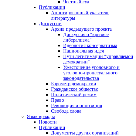
Честный суд
Публикации
Аннотированный указатель
литературы
Дискуссии
Архив предыдущего проекта
Дискуссия о "кризисе
либерализма"
Идеология консерватизма
Национальная идея
Пути легитимации "управляемой
демократии"
Ужесточение уголовного и
уголовно-процесуального
законодательства
Барометр демократии
Гражданское общество
Политический режим
Право
Революция и оппозиция
Свобода слова
Язык вражды
Новости
Публикации
Документы других организаций