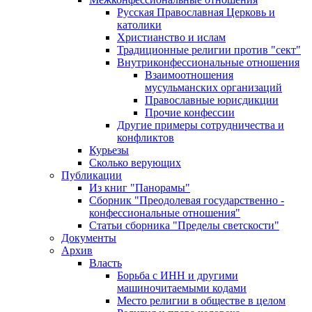
Русская Православная Церковь и
католики
Христианство и ислам
Традиционные религии против "сект"
Внутриконфессиональные отношения
Взаимоотношения
мусульманских организаций
Православные юрисдикции
Прочие конфессии
Другие примеры сотрудничества и
конфликтов
Курьезы
Сколько верующих
Публикации
Из книг "Панорамы"
Сборник "Преодолевая государственно -
конфессиональные отношения"
Статьи сборника "Пределы светскости"
Документы
Архив
Власть
Борьба с ИНН и другими
машиночитаемыми кодами
Место религии в обществе в целом