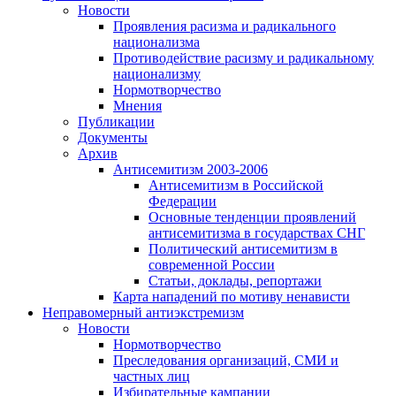
Новости
Проявления расизма и радикального
национализма
Противодействие расизму и радикальному
национализму
Нормотворчество
Мнения
Публикации
Документы
Архив
Антисемитизм 2003-2006
Антисемитизм в Российской
Федерации
Основные тенденции проявлений
антисемитизма в государствах СНГ
Политический антисемитизм в
современной России
Статьи, доклады, репортажи
Карта нападений по мотиву ненависти
Неправомерный антиэкстремизм
Новости
Нормотворчество
Преследования организаций, СМИ и
частных лиц
Избирательные кампании