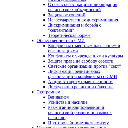
Отказ в регистрации и ликвидация
религиозных объединений
Защита от гонений
Негосударственная дискриминация
Дискриминация и борьба с
"сектантами"
Теоретическая борьба
Общественность и СМИ
Конфликты с местным населением и
организациями
Конфликты с учреждениями культуры
Защита права на свободу совести
Светские организации против "сект"
Диффамация религиозных
организаций и конфликты со СМИ
Акции в защиту нравственности
Дискуссии о религии и обществе
Экстремизм
Вандализм
Убийства и насилие
Разжигание национальной и
религиозной розни и призывы к
насилию
Противодействие экстремизму
Межконфессиональные отношения