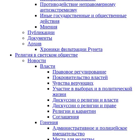
Противодействие неправомерному
антиэкстремизму
Иные государственные и общественные
действия
Мнения
Публикации
Документы
Архив
Хроники фильтрации Рунета
Религия в светском обществе
Новости
Власти
Правовое регулирование
Покровительство властей
Чувства верующих
Участие в выборах и в политической
жизни
Дискуссии о религии и власти
Дискуссии о религии и праве
Религии и карантин
Соглашения
Гонения
Административное и полицейское
вмешательство
Места для молитвы