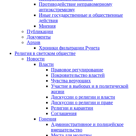
Противодействие неправомерному
антиэкстремизму
Иные государственные и общественные
действия
Мнения
Публикации
Документы
Архив
Хроники фильтрации Рунета
Религия в светском обществе
Новости
Власти
Правовое регулирование
Покровительство властей
Чувства верующих
Участие в выборах и в политической
жизни
Дискуссии о религии и власти
Дискуссии о религии и праве
Религии и карантин
Соглашения
Гонения
Административное и полицейское
вмешательство
Места для молитвы