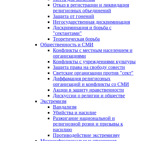
Отказ в регистрации и ликвидация
религиозных объединений
Защита от гонений
Негосударственная дискриминация
Дискриминация и борьба с
"сектантами"
Теоретическая борьба
Общественность и СМИ
Конфликты с местным населением и
организациями
Конфликты с учреждениями культуры
Защита права на свободу совести
Светские организации против "сект"
Диффамация религиозных
организаций и конфликты со СМИ
Акции в защиту нравственности
Дискуссии о религии и обществе
Экстремизм
Вандализм
Убийства и насилие
Разжигание национальной и
религиозной розни и призывы к
насилию
Противодействие экстремизму
Межконфессиональные отношения