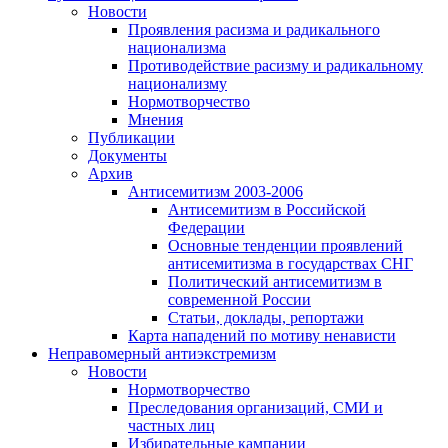
Новости
Проявления расизма и радикального
национализма
Противодействие расизму и радикальному
национализму
Нормотворчество
Мнения
Публикации
Документы
Архив
Антисемитизм 2003-2006
Антисемитизм в Российской
Федерации
Основные тенденции проявлений
антисемитизма в государствах СНГ
Политический антисемитизм в
современной России
Статьи, доклады, репортажи
Карта нападений по мотиву ненависти
Неправомерный антиэкстремизм
Новости
Нормотворчество
Преследования организаций, СМИ и
частных лиц
Избирательные кампании