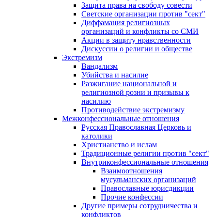
Защита права на свободу совести
Светские организации против "сект"
Диффамация религиозных
организаций и конфликты со СМИ
Акции в защиту нравственности
Дискуссии о религии и обществе
Экстремизм
Вандализм
Убийства и насилие
Разжигание национальной и
религиозной розни и призывы к
насилию
Противодействие экстремизму
Межконфессиональные отношения
Русская Православная Церковь и
католики
Христианство и ислам
Традиционные религии против "сект"
Внутриконфессиональные отношения
Взаимоотношения
мусульманских организаций
Православные юрисдикции
Прочие конфессии
Другие примеры сотрудничества и
конфликтов