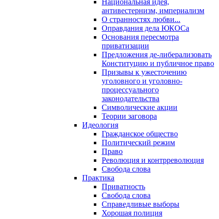
Национальная идея,
антивестернизм, империализм
О странностях любви...
Оправдания дела ЮКОСа
Основания пересмотра
приватизации
Предложения де-либерализовать
Конституцию и публичное право
Призывы к ужесточению
уголовного и уголовно-
процессуального
законодательства
Символические акции
Теории заговора
Идеология
Гражданское общество
Политический режим
Право
Революция и контрреволюция
Свобода слова
Практика
Приватность
Свобода слова
Справедливые выборы
Хорошая полиция