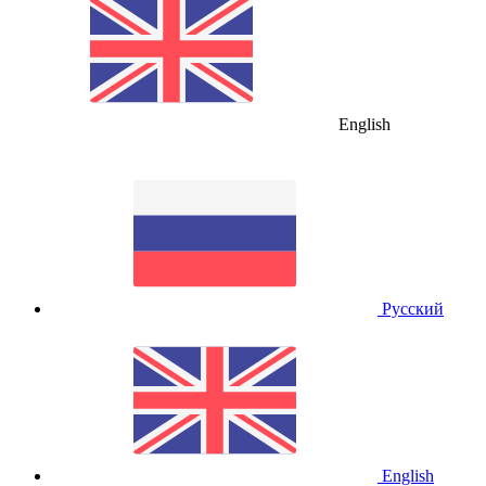
English
Русский
English