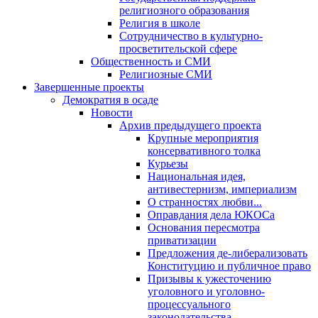
религиозного образования
Религия в школе
Сотрудничество в культурно-
просветительской сфере
Общественность и СМИ
Религиозные СМИ
Завершенные проекты
Демократия в осаде
Новости
Архив предыдущего проекта
Крупные мероприятия
консервативного толка
Курьезы
Национальная идея,
антивестернизм, империализм
О странностях любви...
Оправдания дела ЮКОСа
Основания пересмотра
приватизации
Предложения де-либерализовать
Конституцию и публичное право
Призывы к ужесточению
уголовного и уголовно-
процессуального
законодательства