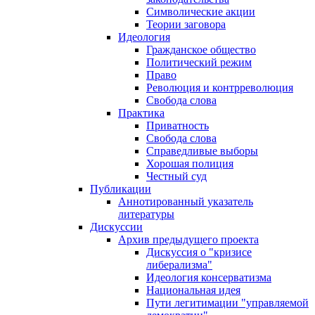
Символические акции
Теории заговора
Идеология
Гражданское общество
Политический режим
Право
Революция и контрреволюция
Свобода слова
Практика
Приватность
Свобода слова
Справедливые выборы
Хорошая полиция
Честный суд
Публикации
Аннотированный указатель
литературы
Дискуссии
Архив предыдущего проекта
Дискуссия о "кризисе
либерализма"
Идеология консерватизма
Национальная идея
Пути легитимации "управляемой