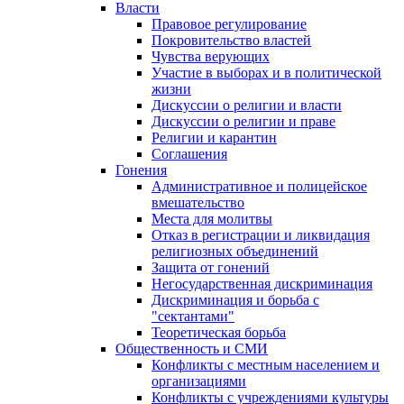
Власти
Правовое регулирование
Покровительство властей
Чувства верующих
Участие в выборах и в политической
жизни
Дискуссии о религии и власти
Дискуссии о религии и праве
Религии и карантин
Соглашения
Гонения
Административное и полицейское
вмешательство
Места для молитвы
Отказ в регистрации и ликвидация
религиозных объединений
Защита от гонений
Негосударственная дискриминация
Дискриминация и борьба с
"сектантами"
Теоретическая борьба
Общественность и СМИ
Конфликты с местным населением и
организациями
Конфликты с учреждениями культуры