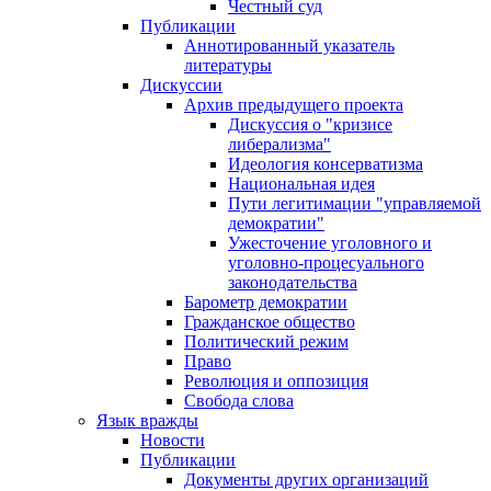
Честный суд
Публикации
Аннотированный указатель
литературы
Дискуссии
Архив предыдущего проекта
Дискуссия о "кризисе
либерализма"
Идеология консерватизма
Национальная идея
Пути легитимации "управляемой
демократии"
Ужесточение уголовного и
уголовно-процесуального
законодательства
Барометр демократии
Гражданское общество
Политический режим
Право
Революция и оппозиция
Свобода слова
Язык вражды
Новости
Публикации
Документы других организаций