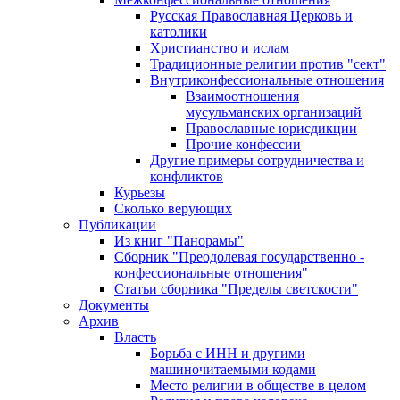
Русская Православная Церковь и
католики
Христианство и ислам
Традиционные религии против "сект"
Внутриконфессиональные отношения
Взаимоотношения
мусульманских организаций
Православные юрисдикции
Прочие конфессии
Другие примеры сотрудничества и
конфликтов
Курьезы
Сколько верующих
Публикации
Из книг "Панорамы"
Сборник "Преодолевая государственно -
конфессиональные отношения"
Статьи сборника "Пределы светскости"
Документы
Архив
Власть
Борьба с ИНН и другими
машиночитаемыми кодами
Место религии в обществе в целом