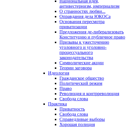
Национальная идея,
антивестернизм, империализм
О странностях любви...
Оправдания дела ЮКОСа
Основания пересмотра
приватизации
Предложения де-либерализовать
Конституцию и публичное право
Призывы к ужесточению
уголовного и уголовно-
процессуального
законодательства
Символические акции
Теории заговора
Идеология
Гражданское общество
Политический режим
Право
Революция и контрреволюция
Свобода слова
Практика
Приватность
Свобода слова
Справедливые выборы
Хорошая полиция