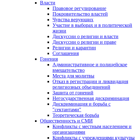
Власти
Правовое регулирование
Покровительство властей
Чувства верующих
Участие в выборах и в политической
жизни
Дискуссии о религии и власти
Дискуссии о религии и праве
Религии и карантин
Соглашения
Гонения
Административное и полицейское
вмешательство
Места для молитвы
Отказ в регистрации и ликвидация
религиозных объединений
Защита от гонений
Негосударственная дискриминация
Дискриминация и борьба с
"сектантами"
Теоретическая борьба
Общественность и СМИ
Конфликты с местным населением и
организациями
Конфликты с учреждениями культуры