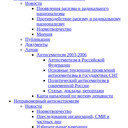
Новости
Проявления расизма и радикального
национализма
Противодействие расизму и радикальному
национализму
Нормотворчество
Мнения
Публикации
Документы
Архив
Антисемитизм 2003-2006
Антисемитизм в Российской
Федерации
Основные тенденции проявлений
антисемитизма в государствах СНГ
Политический антисемитизм в
современной России
Статьи, доклады, репортажи
Карта нападений по мотиву ненависти
Неправомерный антиэкстремизм
Новости
Нормотворчество
Преследования организаций, СМИ и
частных лиц
Избирательные кампании