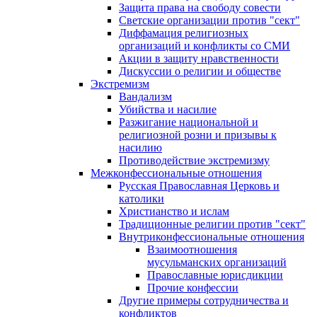
Защита права на свободу совести
Светские организации против "сект"
Диффамация религиозных
организаций и конфликты со СМИ
Акции в защиту нравственности
Дискуссии о религии и обществе
Экстремизм
Вандализм
Убийства и насилие
Разжигание национальной и
религиозной розни и призывы к
насилию
Противодействие экстремизму
Межконфессиональные отношения
Русская Православная Церковь и
католики
Христианство и ислам
Традиционные религии против "сект"
Внутриконфессиональные отношения
Взаимоотношения
мусульманских организаций
Православные юрисдикции
Прочие конфессии
Другие примеры сотрудничества и
конфликтов