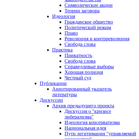
Символические акции
Теории заговора
Идеология
Гражданское общество
Политический режим
Право
Революция и контрреволюция
Свобода слова
Практика
Приватность
Свобода слова
Справедливые выборы
Хорошая полиция
Честный суд
Публикации
Аннотированный указатель
литературы
Дискуссии
Архив предыдущего проекта
Дискуссия о "кризисе
либерализма"
Идеология консерватизма
Национальная идея
Пути легитимации "управляемой