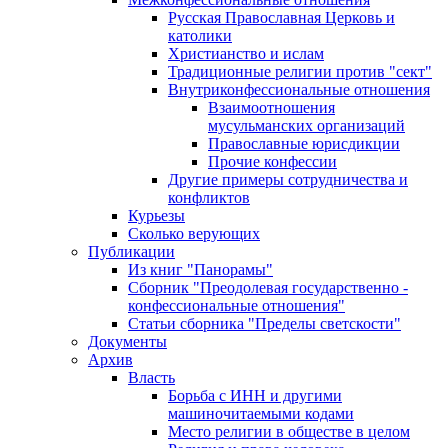
Русская Православная Церковь и
католики
Христианство и ислам
Традиционные религии против "сект"
Внутриконфессиональные отношения
Взаимоотношения
мусульманских организаций
Православные юрисдикции
Прочие конфессии
Другие примеры сотрудничества и
конфликтов
Курьезы
Сколько верующих
Публикации
Из книг "Панорамы"
Сборник "Преодолевая государственно -
конфессиональные отношения"
Статьи сборника "Пределы светскости"
Документы
Архив
Власть
Борьба с ИНН и другими
машиночитаемыми кодами
Место религии в обществе в целом