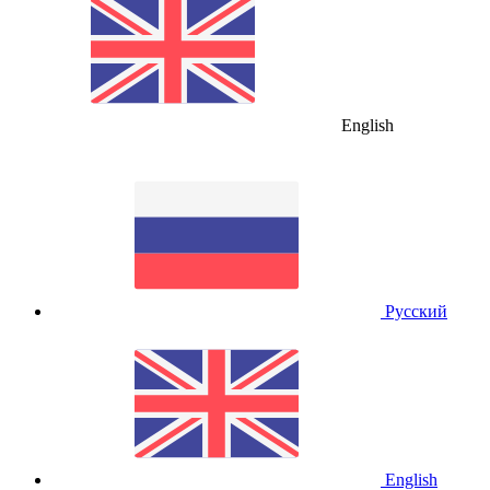
English
Русский
English