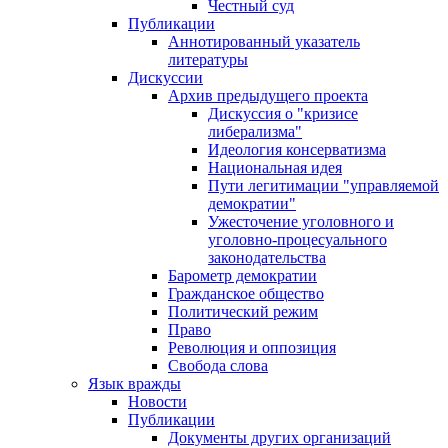
Честный суд
Публикации
Аннотированный указатель
литературы
Дискуссии
Архив предыдущего проекта
Дискуссия о "кризисе
либерализма"
Идеология консерватизма
Национальная идея
Пути легитимации "управляемой
демократии"
Ужесточение уголовного и
уголовно-процесуального
законодательства
Барометр демократии
Гражданское общество
Политический режим
Право
Революция и оппозиция
Свобода слова
Язык вражды
Новости
Публикации
Документы других организаций