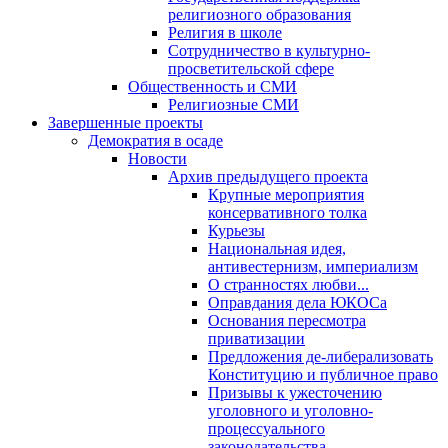
религиозного образования
Религия в школе
Сотрудничество в культурно-
просветительской сфере
Общественность и СМИ
Религиозные СМИ
Завершенные проекты
Демократия в осаде
Новости
Архив предыдущего проекта
Крупные мероприятия
консервативного толка
Курьезы
Национальная идея,
антивестернизм, империализм
О странностях любви...
Оправдания дела ЮКОСа
Основания пересмотра
приватизации
Предложения де-либерализовать
Конституцию и публичное право
Призывы к ужесточению
уголовного и уголовно-
процессуального
законодательства