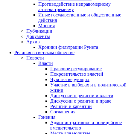
Противодействие неправомерному
антиэкстремизму
Иные государственные и общественные
действия
Мнения
Публикации
Документы
Архив
Хроники фильтрации Рунета
Религия в светском обществе
Новости
Власти
Правовое регулирование
Покровительство властей
Чувства верующих
Участие в выборах и в политической
жизни
Дискуссии о религии и власти
Дискуссии о религии и праве
Религии и карантин
Соглашения
Гонения
Административное и полицейское
вмешательство
Места для молитвы