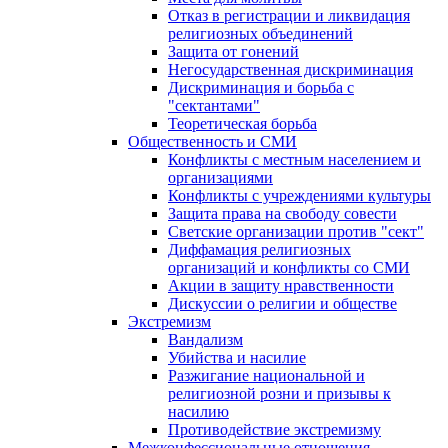
Отказ в регистрации и ликвидация
религиозных объединений
Защита от гонений
Негосударственная дискриминация
Дискриминация и борьба с
"сектантами"
Теоретическая борьба
Общественность и СМИ
Конфликты с местным населением и
организациями
Конфликты с учреждениями культуры
Защита права на свободу совести
Светские организации против "сект"
Диффамация религиозных
организаций и конфликты со СМИ
Акции в защиту нравственности
Дискуссии о религии и обществе
Экстремизм
Вандализм
Убийства и насилие
Разжигание национальной и
религиозной розни и призывы к
насилию
Противодействие экстремизму
Межконфессиональные отношения