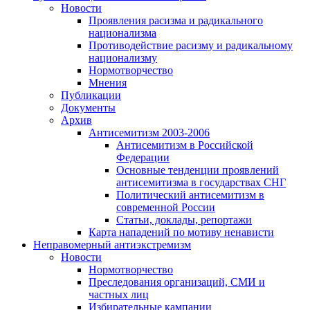
Новости
Проявления расизма и радикального
национализма
Противодействие расизму и радикальному
национализму
Нормотворчество
Мнения
Публикации
Документы
Архив
Антисемитизм 2003-2006
Антисемитизм в Российской
Федерации
Основные тенденции проявлений
антисемитизма в государствах СНГ
Политический антисемитизм в
современной России
Статьи, доклады, репортажи
Карта нападений по мотиву ненависти
Неправомерный антиэкстремизм
Новости
Нормотворчество
Преследования организаций, СМИ и
частных лиц
Избирательные кампании