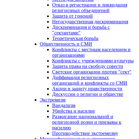
Отказ в регистрации и ликвидация
религиозных объединений
Защита от гонений
Негосударственная дискриминация
Дискриминация и борьба с
"сектантами"
Теоретическая борьба
Общественность и СМИ
Конфликты с местным населением и
организациями
Конфликты с учреждениями культуры
Защита права на свободу совести
Светские организации против "сект"
Диффамация религиозных
организаций и конфликты со СМИ
Акции в защиту нравственности
Дискуссии о религии и обществе
Экстремизм
Вандализм
Убийства и насилие
Разжигание национальной и
религиозной розни и призывы к
насилию
Противодействие экстремизму
Межконфессиональные отношения