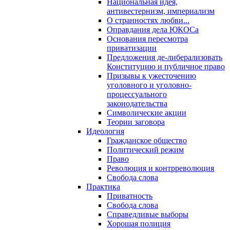
Национальная идея,
антивестернизм, империализм
О странностях любви...
Оправдания дела ЮКОСа
Основания пересмотра
приватизации
Предложения де-либерализовать
Конституцию и публичное право
Призывы к ужесточению
уголовного и уголовно-
процессуального
законодательства
Символические акции
Теории заговора
Идеология
Гражданское общество
Политический режим
Право
Революция и контрреволюция
Свобода слова
Практика
Приватность
Свобода слова
Справедливые выборы
Хорошая полиция