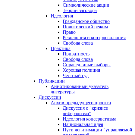
Символические акции
Теории заговора
Идеология
Гражданское общество
Политический режим
Право
Революция и контрреволюция
Свобода слова
Практика
Приватность
Свобода слова
Справедливые выборы
Хорошая полиция
Честный суд
Публикации
Аннотированный указатель
литературы
Дискуссии
Архив предыдущего проекта
Дискуссия о "кризисе
либерализма"
Идеология консерватизма
Национальная идея
Пути легитимации "управляемой