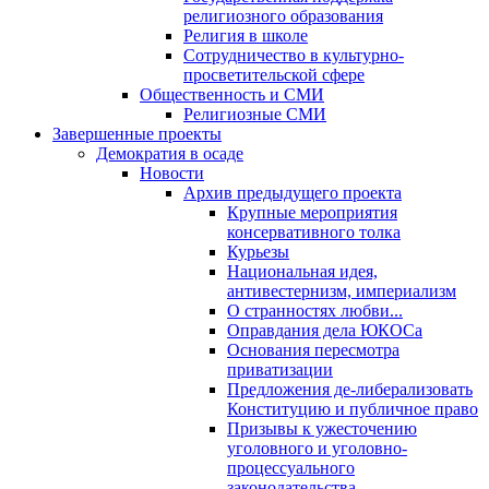
религиозного образования
Религия в школе
Сотрудничество в культурно-
просветительской сфере
Общественность и СМИ
Религиозные СМИ
Завершенные проекты
Демократия в осаде
Новости
Архив предыдущего проекта
Крупные мероприятия
консервативного толка
Курьезы
Национальная идея,
антивестернизм, империализм
О странностях любви...
Оправдания дела ЮКОСа
Основания пересмотра
приватизации
Предложения де-либерализовать
Конституцию и публичное право
Призывы к ужесточению
уголовного и уголовно-
процессуального
законодательства