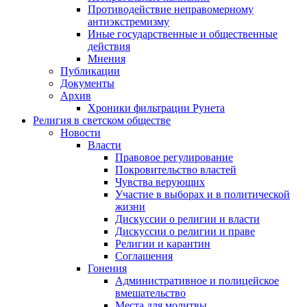
Противодействие неправомерному
антиэкстремизму
Иные государственные и общественные
действия
Мнения
Публикации
Документы
Архив
Хроники фильтрации Рунета
Религия в светском обществе
Новости
Власти
Правовое регулирование
Покровительство властей
Чувства верующих
Участие в выборах и в политической
жизни
Дискуссии о религии и власти
Дискуссии о религии и праве
Религии и карантин
Соглашения
Гонения
Административное и полицейское
вмешательство
Места для молитвы