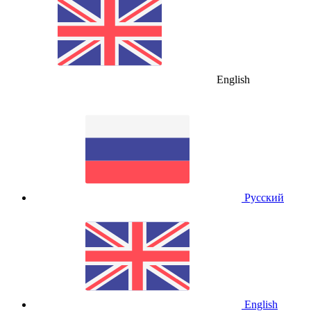
English
Русский
English