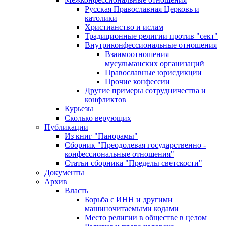
Русская Православная Церковь и
католики
Христианство и ислам
Традиционные религии против "сект"
Внутриконфессиональные отношения
Взаимоотношения
мусульманских организаций
Православные юрисдикции
Прочие конфессии
Другие примеры сотрудничества и
конфликтов
Курьезы
Сколько верующих
Публикации
Из книг "Панорамы"
Сборник "Преодолевая государственно -
конфессиональные отношения"
Статьи сборника "Пределы светскости"
Документы
Архив
Власть
Борьба с ИНН и другими
машиночитаемыми кодами
Место религии в обществе в целом