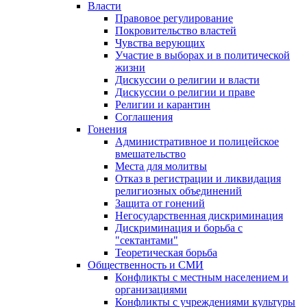
Власти
Правовое регулирование
Покровительство властей
Чувства верующих
Участие в выборах и в политической
жизни
Дискуссии о религии и власти
Дискуссии о религии и праве
Религии и карантин
Соглашения
Гонения
Административное и полицейское
вмешательство
Места для молитвы
Отказ в регистрации и ликвидация
религиозных объединений
Защита от гонений
Негосударственная дискриминация
Дискриминация и борьба с
"сектантами"
Теоретическая борьба
Общественность и СМИ
Конфликты с местным населением и
организациями
Конфликты с учреждениями культуры