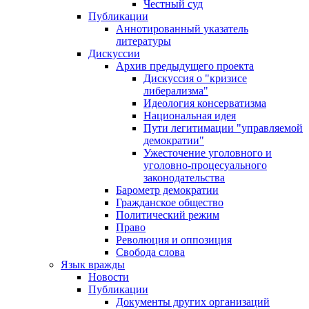
Честный суд
Публикации
Аннотированный указатель
литературы
Дискуссии
Архив предыдущего проекта
Дискуссия о "кризисе
либерализма"
Идеология консерватизма
Национальная идея
Пути легитимации "управляемой
демократии"
Ужесточение уголовного и
уголовно-процесуального
законодательства
Барометр демократии
Гражданское общество
Политический режим
Право
Революция и оппозиция
Свобода слова
Язык вражды
Новости
Публикации
Документы других организаций