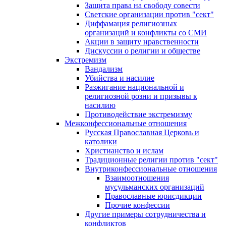
Защита права на свободу совести
Светские организации против "сект"
Диффамация религиозных
организаций и конфликты со СМИ
Акции в защиту нравственности
Дискуссии о религии и обществе
Экстремизм
Вандализм
Убийства и насилие
Разжигание национальной и
религиозной розни и призывы к
насилию
Противодействие экстремизму
Межконфессиональные отношения
Русская Православная Церковь и
католики
Христианство и ислам
Традиционные религии против "сект"
Внутриконфессиональные отношения
Взаимоотношения
мусульманских организаций
Православные юрисдикции
Прочие конфессии
Другие примеры сотрудничества и
конфликтов