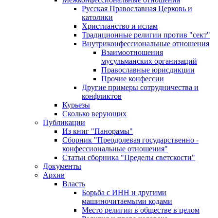
Русская Православная Церковь и
католики
Христианство и ислам
Традиционные религии против "сект"
Внутриконфессиональные отношения
Взаимоотношения
мусульманских организаций
Православные юрисдикции
Прочие конфессии
Другие примеры сотрудничества и
конфликтов
Курьезы
Сколько верующих
Публикации
Из книг "Панорамы"
Сборник "Преодолевая государственно -
конфессиональные отношения"
Статьи сборника "Пределы светскости"
Документы
Архив
Власть
Борьба с ИНН и другими
машиночитаемыми кодами
Место религии в обществе в целом