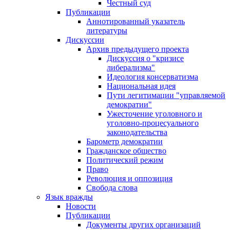
Честный суд
Публикации
Аннотированный указатель
литературы
Дискуссии
Архив предыдущего проекта
Дискуссия о "кризисе
либерализма"
Идеология консерватизма
Национальная идея
Пути легитимации "управляемой
демократии"
Ужесточение уголовного и
уголовно-процесуального
законодательства
Барометр демократии
Гражданское общество
Политический режим
Право
Революция и оппозиция
Свобода слова
Язык вражды
Новости
Публикации
Документы других организаций