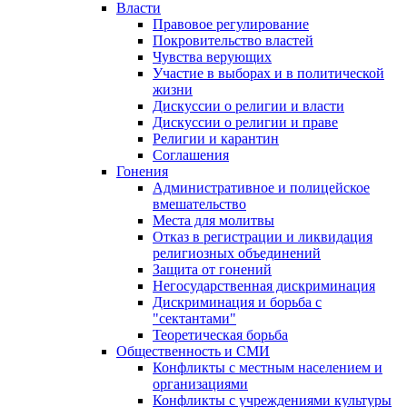
Власти
Правовое регулирование
Покровительство властей
Чувства верующих
Участие в выборах и в политической
жизни
Дискуссии о религии и власти
Дискуссии о религии и праве
Религии и карантин
Соглашения
Гонения
Административное и полицейское
вмешательство
Места для молитвы
Отказ в регистрации и ликвидация
религиозных объединений
Защита от гонений
Негосударственная дискриминация
Дискриминация и борьба с
"сектантами"
Теоретическая борьба
Общественность и СМИ
Конфликты с местным населением и
организациями
Конфликты с учреждениями культуры