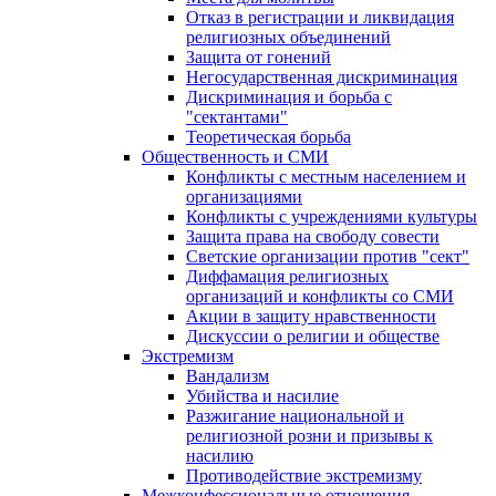
Отказ в регистрации и ликвидация
религиозных объединений
Защита от гонений
Негосударственная дискриминация
Дискриминация и борьба с
"сектантами"
Теоретическая борьба
Общественность и СМИ
Конфликты с местным населением и
организациями
Конфликты с учреждениями культуры
Защита права на свободу совести
Светские организации против "сект"
Диффамация религиозных
организаций и конфликты со СМИ
Акции в защиту нравственности
Дискуссии о религии и обществе
Экстремизм
Вандализм
Убийства и насилие
Разжигание национальной и
религиозной розни и призывы к
насилию
Противодействие экстремизму
Межконфессиональные отношения