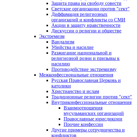
Защита права на свободу совести
Светские организации против "сект"
Диффамация религиозных
организаций и конфликты со СМИ
Акции в защиту нравственности
Дискуссии о религии и обществе
Экстремизм
Вандализм
Убийства и насилие
Разжигание национальной и
религиозной розни и призывы к
насилию
Противодействие экстремизму
Межконфессиональные отношения
Русская Православная Церковь и
католики
Христианство и ислам
Традиционные религии против "сект"
Внутриконфессиональные отношения
Взаимоотношения
мусульманских организаций
Православные юрисдикции
Прочие конфессии
Другие примеры сотрудничества и
конфликтов