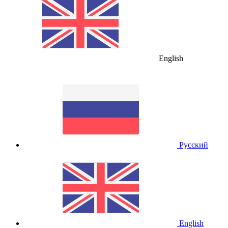
English
Русский
English