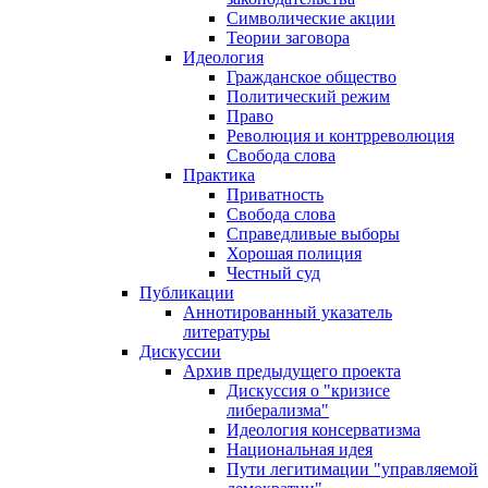
Символические акции
Теории заговора
Идеология
Гражданское общество
Политический режим
Право
Революция и контрреволюция
Свобода слова
Практика
Приватность
Свобода слова
Справедливые выборы
Хорошая полиция
Честный суд
Публикации
Аннотированный указатель
литературы
Дискуссии
Архив предыдущего проекта
Дискуссия о "кризисе
либерализма"
Идеология консерватизма
Национальная идея
Пути легитимации "управляемой