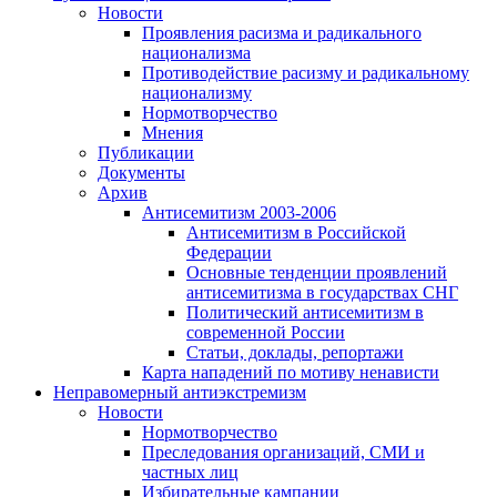
Новости
Проявления расизма и радикального
национализма
Противодействие расизму и радикальному
национализму
Нормотворчество
Мнения
Публикации
Документы
Архив
Антисемитизм 2003-2006
Антисемитизм в Российской
Федерации
Основные тенденции проявлений
антисемитизма в государствах СНГ
Политический антисемитизм в
современной России
Статьи, доклады, репортажи
Карта нападений по мотиву ненависти
Неправомерный антиэкстремизм
Новости
Нормотворчество
Преследования организаций, СМИ и
частных лиц
Избирательные кампании