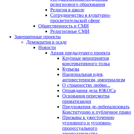
религиозного образования
Религия в школе
Сотрудничество в культурно-
просветительской сфере
Общественность и СМИ
Религиозные СМИ
Завершенные проекты
Демократия в осаде
Новости
Архив предыдущего проекта
Крупные мероприятия
консервативного толка
Курьезы
Национальная идея,
антивестернизм, империализм
О странностях любви...
Оправдания дела ЮКОСа
Основания пересмотра
приватизации
Предложения де-либерализовать
Конституцию и публичное право
Призывы к ужесточению
уголовного и уголовно-
процессуального
законодательства