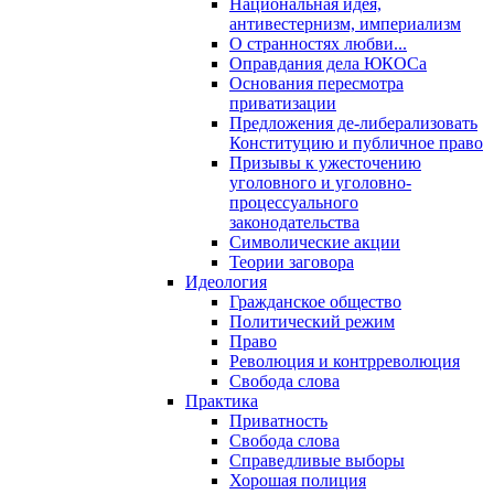
Национальная идея,
антивестернизм, империализм
О странностях любви...
Оправдания дела ЮКОСа
Основания пересмотра
приватизации
Предложения де-либерализовать
Конституцию и публичное право
Призывы к ужесточению
уголовного и уголовно-
процессуального
законодательства
Символические акции
Теории заговора
Идеология
Гражданское общество
Политический режим
Право
Революция и контрреволюция
Свобода слова
Практика
Приватность
Свобода слова
Справедливые выборы
Хорошая полиция