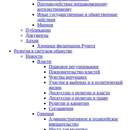
Противодействие неправомерному
антиэкстремизму
Иные государственные и общественные
действия
Мнения
Публикации
Документы
Архив
Хроники фильтрации Рунета
Религия в светском обществе
Новости
Власти
Правовое регулирование
Покровительство властей
Чувства верующих
Участие в выборах и в политической
жизни
Дискуссии о религии и власти
Дискуссии о религии и праве
Религии и карантин
Соглашения
Гонения
Административное и полицейское
вмешательство
Места для молитвы