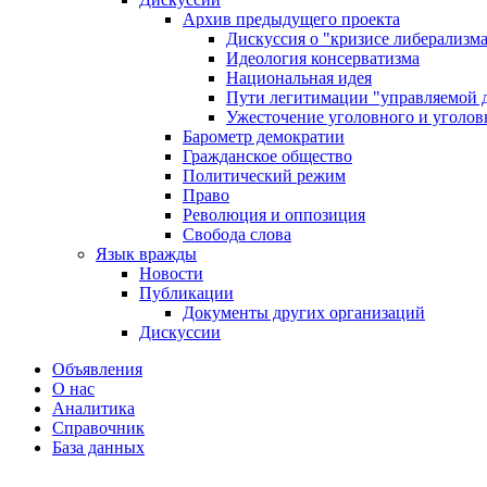
Архив предыдущего проекта
Дискуссия о "кризисе либерализм
Идеология консерватизма
Национальная идея
Пути легитимации "управляемой 
Ужесточение уголовного и уголов
Барометр демократии
Гражданское общество
Политический режим
Право
Революция и оппозиция
Свобода слова
Язык вражды
Новости
Публикации
Документы других организаций
Дискуссии
Объявления
О нас
Аналитика
Справочник
База данных