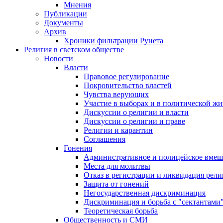
Мнения
Публикации
Документы
Архив
Хроники фильтрации Рунета
Религия в светском обществе
Новости
Власти
Правовое регулирование
Покровительство властей
Чувства верующих
Участие в выборах и в политической ж
Дискуссии о религии и власти
Дискуссии о религии и праве
Религии и карантин
Соглашения
Гонения
Административное и полицейское вмеш
Места для молитвы
Отказ в регистрации и ликвидация рел
Защита от гонений
Негосударственная дискриминация
Дискриминация и борьба с "сектантами
Теоретическая борьба
Общественность и СМИ