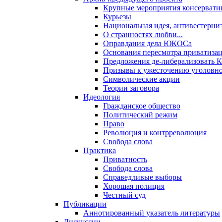
Крупные мероприятия консервати
Курьезы
Национальная идея, антивестерни
О странностях любви...
Оправдания дела ЮКОСа
Основания пересмотра приватиза
Предложения де-либерализовать 
Призывы к ужесточению уголовног
Символические акции
Теории заговора
Идеология
Гражданское общество
Политический режим
Право
Революция и контрреволюция
Свобода слова
Практика
Приватность
Свобода слова
Справедливые выборы
Хорошая полиция
Честный суд
Публикации
Аннотированный указатель литературы
Дискуссии