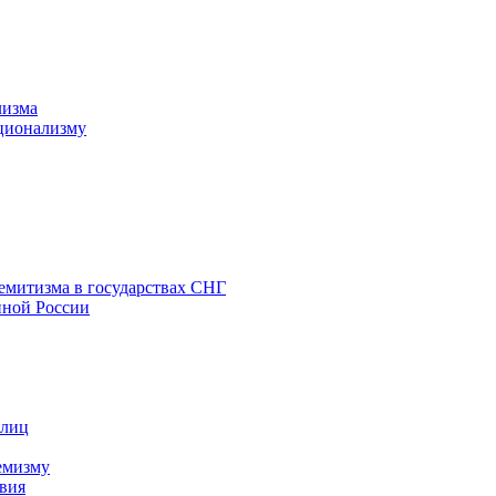
лизма
ционализму
емитизма в государствах СНГ
нной России
 лиц
емизму
вия