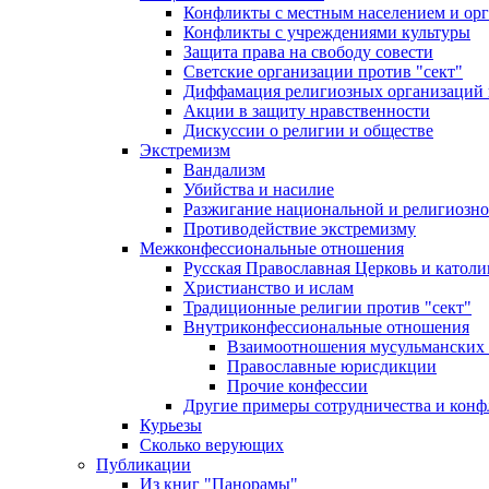
Конфликты с местным населением и ор
Конфликты с учреждениями культуры
Защита права на свободу совести
Светские организации против "сект"
Диффамация религиозных организаций
Акции в защиту нравственности
Дискуссии о религии и обществе
Экстремизм
Вандализм
Убийства и насилие
Разжигание национальной и религиозно
Противодействие экстремизму
Межконфессиональные отношения
Русская Православная Церковь и католи
Христианство и ислам
Традиционные религии против "сект"
Внутриконфессиональные отношения
Взаимоотношения мусульманских 
Православные юрисдикции
Прочие конфессии
Другие примеры сотрудничества и конф
Курьезы
Сколько верующих
Публикации
Из книг "Панорамы"