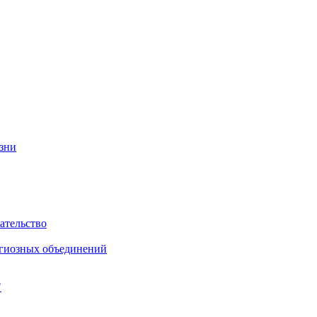
изни
ательство
игиозных объединений
"