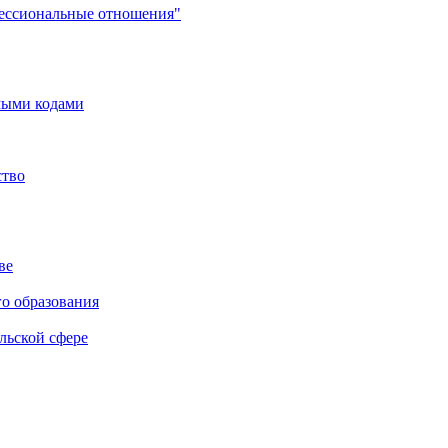
фессиональные отношения"
мыми кодами
ство
ве
го образования
льской сфере