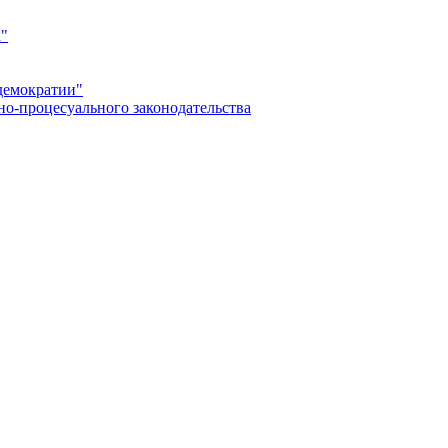
а"
демократии"
но-процесуального законодательства