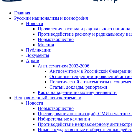
Главная
Русский национализм и ксенофобия
Новости
Проявления расизма и радикального национа
Противодействие расизму и радикальному на
Нормотворчество
Мнения
Публикации
Документы
Архив
Антисемитизм 2003-2006
Антисемитизм в Российской Федерации
Основные тенденции проявлений антис
Политический антисемитизм в совреме
Статьи, доклады, репортажи
Карта нападений по мотиву ненависти
Неправомерный антиэкстремизм
Новости
Нормотворчество
Преследования организаций, СМИ и частных
Избирательные кампании
Противодействие неправомерному антиэкстр
Иные государственные и общественные дейст