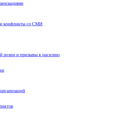
ганизациями
 и конфликты со СМИ
й розни и призывы к насилию
ки
организаций
ликтов