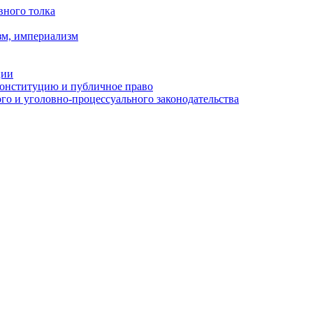
вного толка
зм, империализм
ции
Конституцию и публичное право
о и уголовно-процессуального законодательства