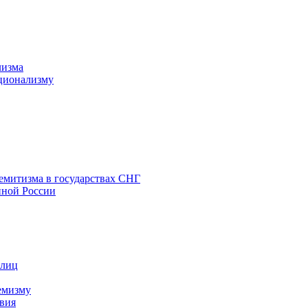
лизма
ционализму
емитизма в государствах СНГ
нной России
 лиц
емизму
вия