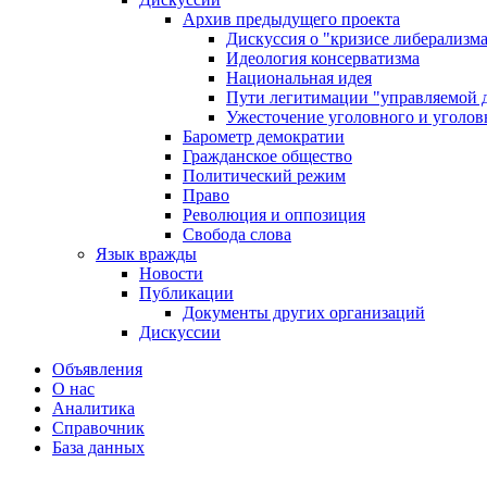
Архив предыдущего проекта
Дискуссия о "кризисе либерализм
Идеология консерватизма
Национальная идея
Пути легитимации "управляемой 
Ужесточение уголовного и уголов
Барометр демократии
Гражданское общество
Политический режим
Право
Революция и оппозиция
Свобода слова
Язык вражды
Новости
Публикации
Документы других организаций
Дискуссии
Объявления
О нас
Аналитика
Справочник
База данных