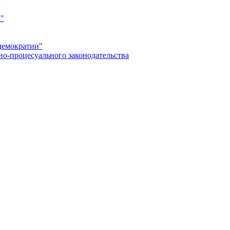
а"
демократии"
но-процесуального законодательства