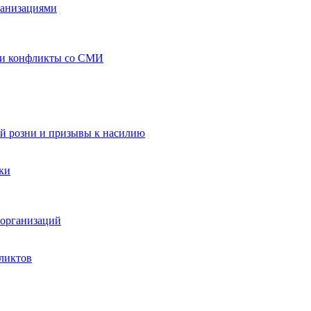
ганизациями
 и конфликты со СМИ
й розни и призывы к насилию
ки
организаций
ликтов