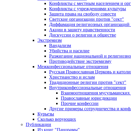
Конфликты с местным населением и ор
Конфликты с учреждениями культуры
Защита права на свободу совести
Светские организации против "сект"
Диффамация религиозных организаций
Акции в защиту нравственности
Дискуссии о религии и обществе
Экстремизм
Вандализм
Убийства и насилие
Разжигание национальной и религиозно
Противодействие экстремизму
Межконфессиональные отношения
Русская Православная Церковь и католи
Христианство и ислам
Традиционные религии против "сект"
Внутриконфессиональные отношения
Взаимоотношения мусульманских 
Православные юрисдикции
Прочие конфессии
Другие примеры сотрудничества и конф
Курьезы
Сколько верующих
Публикации
Из книг "Панорамы"