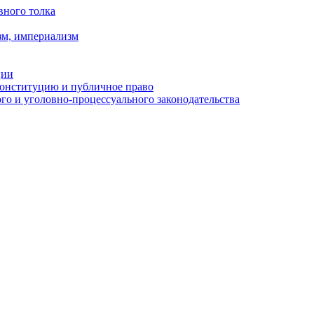
вного толка
зм, империализм
ции
Конституцию и публичное право
о и уголовно-процессуального законодательства