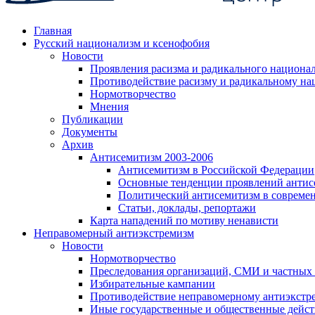
Главная
Русский национализм и ксенофобия
Новости
Проявления расизма и радикального национа
Противодействие расизму и радикальному на
Нормотворчество
Мнения
Публикации
Документы
Архив
Антисемитизм 2003-2006
Антисемитизм в Российской Федерации
Основные тенденции проявлений антис
Политический антисемитизм в совреме
Статьи, доклады, репортажи
Карта нападений по мотиву ненависти
Неправомерный антиэкстремизм
Новости
Нормотворчество
Преследования организаций, СМИ и частных
Избирательные кампании
Противодействие неправомерному антиэкстр
Иные государственные и общественные дейст