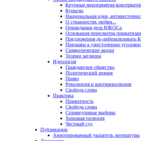
Крупные мероприятия консервати
Курьезы
Национальная идея, антивестерни
О странностях любви...
Оправдания дела ЮКОСа
Основания пересмотра приватиза
Предложения де-либерализовать 
Призывы к ужесточению уголовног
Символические акции
Теории заговора
Идеология
Гражданское общество
Политический режим
Право
Революция и контрреволюция
Свобода слова
Практика
Приватность
Свобода слова
Справедливые выборы
Хорошая полиция
Честный суд
Публикации
Аннотированный указатель литературы
Дискуссии