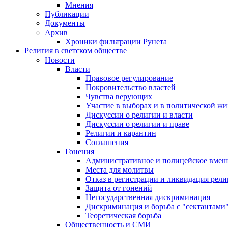
Мнения
Публикации
Документы
Архив
Хроники фильтрации Рунета
Религия в светском обществе
Новости
Власти
Правовое регулирование
Покровительство властей
Чувства верующих
Участие в выборах и в политической ж
Дискуссии о религии и власти
Дискуссии о религии и праве
Религии и карантин
Соглашения
Гонения
Административное и полицейское вмеш
Места для молитвы
Отказ в регистрации и ликвидация рел
Защита от гонений
Негосударственная дискриминация
Дискриминация и борьба с "сектантами
Теоретическая борьба
Общественность и СМИ