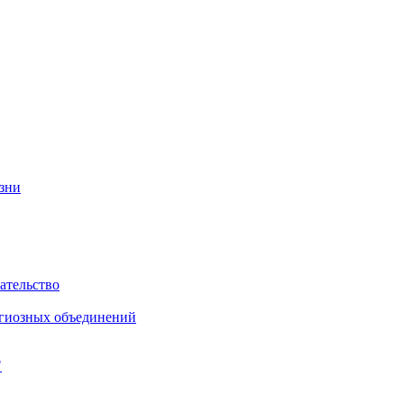
изни
ательство
игиозных объединений
"