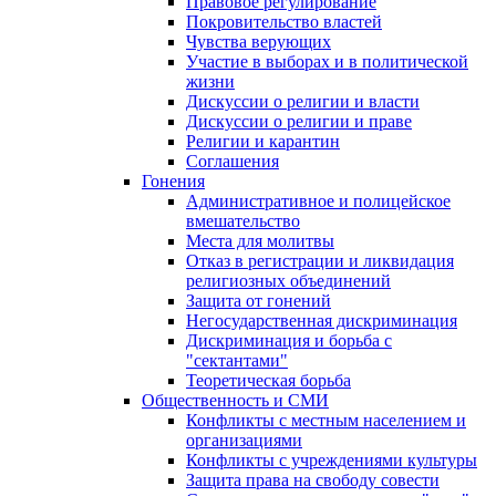
Правовое регулирование
Покровительство властей
Чувства верующих
Участие в выборах и в политической
жизни
Дискуссии о религии и власти
Дискуссии о религии и праве
Религии и карантин
Соглашения
Гонения
Административное и полицейское
вмешательство
Места для молитвы
Отказ в регистрации и ликвидация
религиозных объединений
Защита от гонений
Негосударственная дискриминация
Дискриминация и борьба с
"сектантами"
Теоретическая борьба
Общественность и СМИ
Конфликты с местным населением и
организациями
Конфликты с учреждениями культуры
Защита права на свободу совести