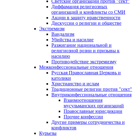
Светские организации против "сект"
Диффамация религиозных
организаций и конфликты со СМИ
Акции в защиту нравственности
Дискуссии о религии и обществе
Экстремизм
Вандализм
Убийства и насилие
Разжигание национальной и
религиозной розни и призывы к
насилию
Противодействие экстремизму
Межконфессиональные отношения
Русская Православная Церковь и
католики
Христианство и ислам
Традиционные религии против "сект"
Внутриконфессиональные отношения
Взаимоотношения
мусульманских организаций
Православные юрисдикции
Прочие конфессии
Другие примеры сотрудничества и
конфликтов
Курьезы