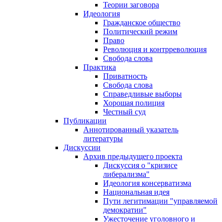
Теории заговора
Идеология
Гражданское общество
Политический режим
Право
Революция и контрреволюция
Свобода слова
Практика
Приватность
Свобода слова
Справедливые выборы
Хорошая полиция
Честный суд
Публикации
Аннотированный указатель
литературы
Дискуссии
Архив предыдущего проекта
Дискуссия о "кризисе
либерализма"
Идеология консерватизма
Национальная идея
Пути легитимации "управляемой
демократии"
Ужесточение уголовного и