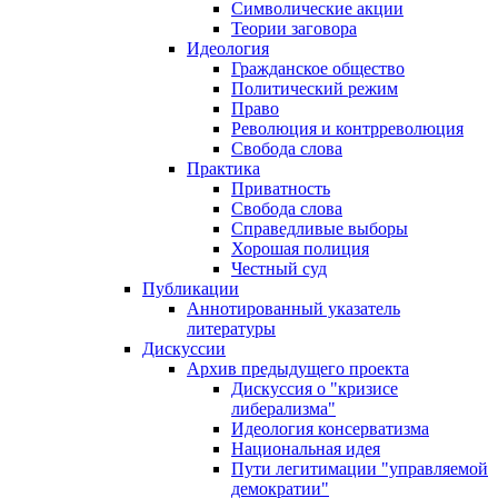
Символические акции
Теории заговора
Идеология
Гражданское общество
Политический режим
Право
Революция и контрреволюция
Свобода слова
Практика
Приватность
Свобода слова
Справедливые выборы
Хорошая полиция
Честный суд
Публикации
Аннотированный указатель
литературы
Дискуссии
Архив предыдущего проекта
Дискуссия о "кризисе
либерализма"
Идеология консерватизма
Национальная идея
Пути легитимации "управляемой
демократии"