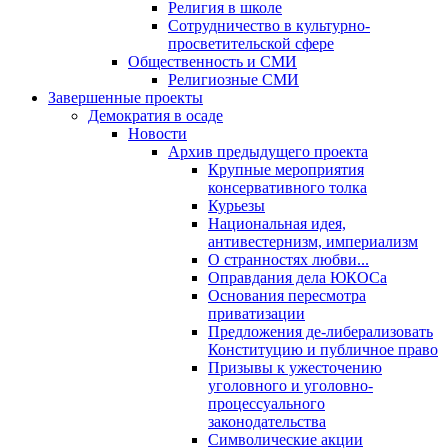
Религия в школе
Сотрудничество в культурно-
просветительской сфере
Общественность и СМИ
Религиозные СМИ
Завершенные проекты
Демократия в осаде
Новости
Архив предыдущего проекта
Крупные мероприятия
консервативного толка
Курьезы
Национальная идея,
антивестернизм, империализм
О странностях любви...
Оправдания дела ЮКОСа
Основания пересмотра
приватизации
Предложения де-либерализовать
Конституцию и публичное право
Призывы к ужесточению
уголовного и уголовно-
процессуального
законодательства
Символические акции