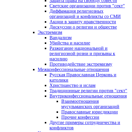
Защита права на свободу совести
Светские организации против "сект"
Диффамация религиозных
организаций и конфликты со СМИ
Акции в защиту нравственности
Дискуссии о религии и обществе
Экстремизм
Вандализм
Убийства и насилие
Разжигание национальной и
религиозной розни и призывы к
насилию
Противодействие экстремизму
Межконфессиональные отношения
Русская Православная Церковь и
католики
Христианство и ислам
Традиционные религии против "сект"
Внутриконфессиональные отношения
Взаимоотношения
мусульманских организаций
Православные юрисдикции
Прочие конфессии
Другие примеры сотрудничества и
конфликтов