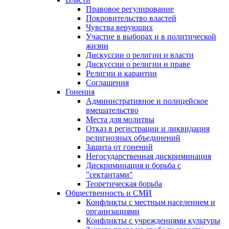
Правовое регулирование
Покровительство властей
Чувства верующих
Участие в выборах и в политической
жизни
Дискуссии о религии и власти
Дискуссии о религии и праве
Религии и карантин
Соглашения
Гонения
Административное и полицейское
вмешательство
Места для молитвы
Отказ в регистрации и ликвидация
религиозных объединений
Защита от гонений
Негосударственная дискриминация
Дискриминация и борьба с
"сектантами"
Теоретическая борьба
Общественность и СМИ
Конфликты с местным населением и
организациями
Конфликты с учреждениями культуры