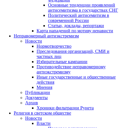
Основные тенденции проявлений
антисемитизма в государствах СНГ
Политический антисемитизм в
современной России
Статьи, доклады, репортажи
Карта нападений по мотиву ненависти
Неправомерный антиэкстремизм
Новости
Нормотворчество
Преследования организаций, СМИ и
частных лиц
Избирательные кампании
Противодействие неправомерному
антиэкстремизму
Иные государственные и общественные
действия
Мнения
Публикации
Документы
Архив
Хроники фильтрации Рунета
Религия в светском обществе
Новости
Власти