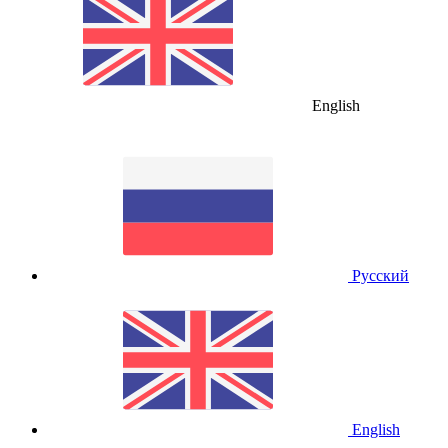
English
Русский
English