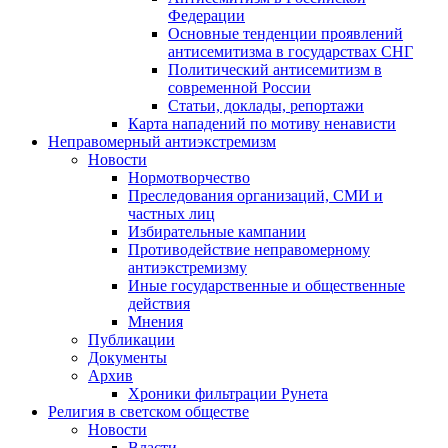
Федерации
Основные тенденции проявлений
антисемитизма в государствах СНГ
Политический антисемитизм в
современной России
Статьи, доклады, репортажи
Карта нападений по мотиву ненависти
Неправомерный антиэкстремизм
Новости
Нормотворчество
Преследования организаций, СМИ и
частных лиц
Избирательные кампании
Противодействие неправомерному
антиэкстремизму
Иные государственные и общественные
действия
Мнения
Публикации
Документы
Архив
Хроники фильтрации Рунета
Религия в светском обществе
Новости
Власти