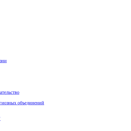
изни
ательство
игиозных объединений
"