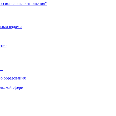
фессиональные отношения"
мыми кодами
ство
ве
го образования
льской сфере