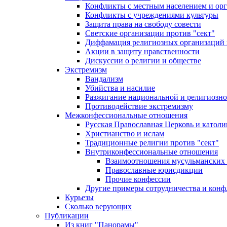
Конфликты с местным населением и ор
Конфликты с учреждениями культуры
Защита права на свободу совести
Светские организации против "сект"
Диффамация религиозных организаций
Акции в защиту нравственности
Дискуссии о религии и обществе
Экстремизм
Вандализм
Убийства и насилие
Разжигание национальной и религиозно
Противодействие экстремизму
Межконфессиональные отношения
Русская Православная Церковь и католи
Христианство и ислам
Традиционные религии против "сект"
Внутриконфессиональные отношения
Взаимоотношения мусульманских 
Православные юрисдикции
Прочие конфессии
Другие примеры сотрудничества и конф
Курьезы
Сколько верующих
Публикации
Из книг "Панорамы"