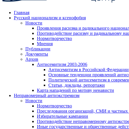
Главная
Русский национализм и ксенофобия
Новости
Проявления расизма и радикального национа
Противодействие расизму и радикальному на
Нормотворчество
Мнения
Публикации
Документы
Архив
Антисемитизм 2003-2006
Антисемитизм в Российской Федерации
Основные тенденции проявлений антис
Политический антисемитизм в совреме
Статьи, доклады, репортажи
Карта нападений по мотиву ненависти
Неправомерный антиэкстремизм
Новости
Нормотворчество
Преследования организаций, СМИ и частных
Избирательные кампании
Противодействие неправомерному антиэкстр
Иные государственные и общественные дейст