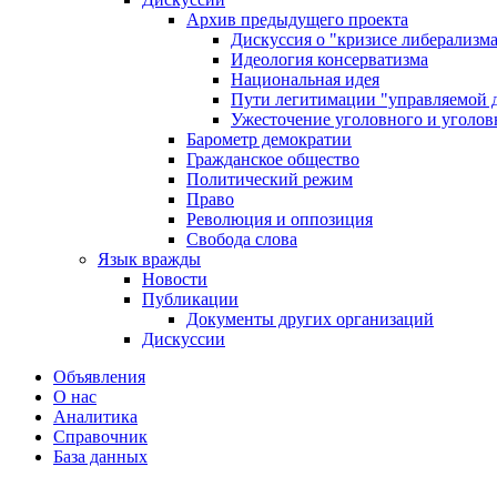
Архив предыдущего проекта
Дискуссия о "кризисе либерализм
Идеология консерватизма
Национальная идея
Пути легитимации "управляемой 
Ужесточение уголовного и уголов
Барометр демократии
Гражданское общество
Политический режим
Право
Революция и оппозиция
Свобода слова
Язык вражды
Новости
Публикации
Документы других организаций
Дискуссии
Объявления
О нас
Аналитика
Справочник
База данных