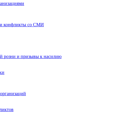
ганизациями
 и конфликты со СМИ
й розни и призывы к насилию
ки
организаций
ликтов