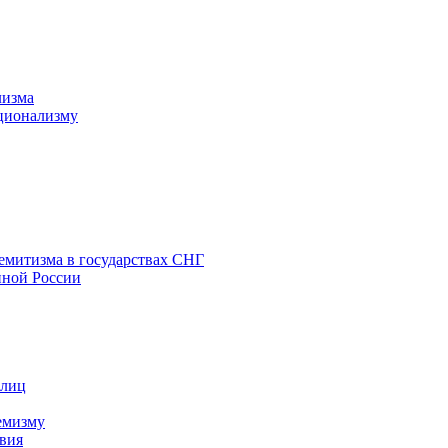
лизма
ционализму
емитизма в государствах СНГ
нной России
 лиц
емизму
вия