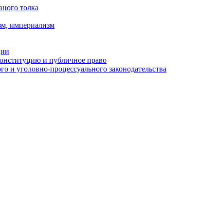
вного толка
зм, империализм
ции
Конституцию и публичное право
о и уголовно-процессуального законодательства