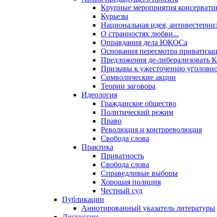
Крупные мероприятия консервати
Курьезы
Национальная идея, антивестерни
О странностях любви...
Оправдания дела ЮКОСа
Основания пересмотра приватиза
Предложения де-либерализовать 
Призывы к ужесточению уголовног
Символические акции
Теории заговора
Идеология
Гражданское общество
Политический режим
Право
Революция и контрреволюция
Свобода слова
Практика
Приватность
Свобода слова
Справедливые выборы
Хорошая полиция
Честный суд
Публикации
Аннотированный указатель литературы
Дискуссии