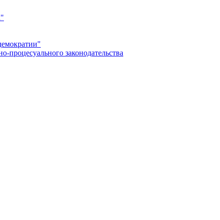
а"
демократии"
но-процесуального законодательства