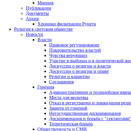
Мнения
Публикации
Документы
Архив
Хроники фильтрации Рунета
Религия в светском обществе
Новости
Власти
Правовое регулирование
Покровительство властей
Чувства верующих
Участие в выборах и в политической ж
Дискуссии о религии и власти
Дискуссии о религии и праве
Религии и карантин
Соглашения
Гонения
Административное и полицейское вмеш
Места для молитвы
Отказ в регистрации и ликвидация рел
Защита от гонений
Негосударственная дискриминация
Дискриминация и борьба с "сектантами
Теоретическая борьба
Общественность и СМИ