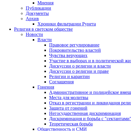
Мнения
Публикации
Документы
Архив
Хроники фильтрации Рунета
Религия в светском обществе
Новости
Власти
Правовое регулирование
Покровительство властей
Чувства верующих
Участие в выборах и в политической ж
Дискуссии о религии и власти
Дискуссии о религии и праве
Религии и карантин
Соглашения
Гонения
Административное и полицейское вмеш
Места для молитвы
Отказ в регистрации и ликвидация рел
Защита от гонений
Негосударственная дискриминация
Дискриминация и борьба с "сектантами
Теоретическая борьба
Общественность и СМИ