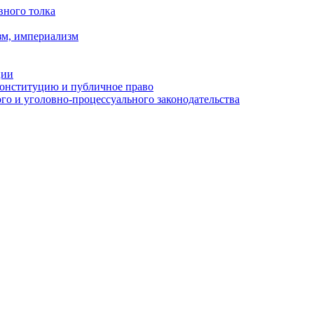
вного толка
зм, империализм
ции
Конституцию и публичное право
о и уголовно-процессуального законодательства