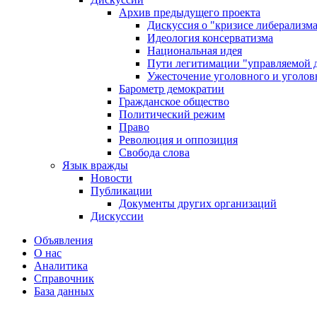
Архив предыдущего проекта
Дискуссия о "кризисе либерализм
Идеология консерватизма
Национальная идея
Пути легитимации "управляемой 
Ужесточение уголовного и уголов
Барометр демократии
Гражданское общество
Политический режим
Право
Революция и оппозиция
Свобода слова
Язык вражды
Новости
Публикации
Документы других организаций
Дискуссии
Объявления
О нас
Аналитика
Справочник
База данных