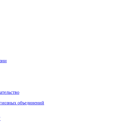
изни
ательство
игиозных объединений
"