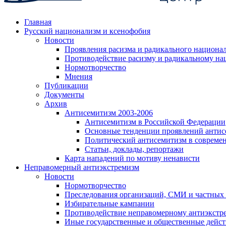
Главная
Русский национализм и ксенофобия
Новости
Проявления расизма и радикального национа
Противодействие расизму и радикальному на
Нормотворчество
Мнения
Публикации
Документы
Архив
Антисемитизм 2003-2006
Антисемитизм в Российской Федерации
Основные тенденции проявлений антис
Политический антисемитизм в совреме
Статьи, доклады, репортажи
Карта нападений по мотиву ненависти
Неправомерный антиэкстремизм
Новости
Нормотворчество
Преследования организаций, СМИ и частных
Избирательные кампании
Противодействие неправомерному антиэкстр
Иные государственные и общественные дейст