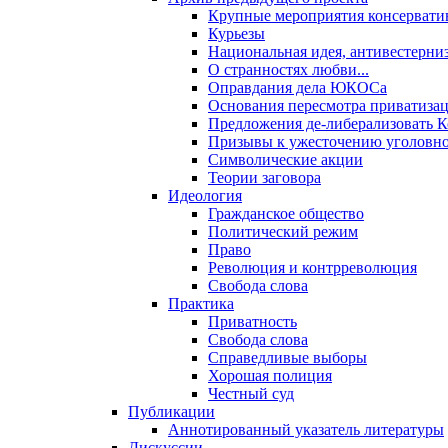
Крупные мероприятия консервати
Курьезы
Национальная идея, антивестерни
О странностях любви...
Оправдания дела ЮКОСа
Основания пересмотра приватиза
Предложения де-либерализовать 
Призывы к ужесточению уголовног
Символические акции
Теории заговора
Идеология
Гражданское общество
Политический режим
Право
Революция и контрреволюция
Свобода слова
Практика
Приватность
Свобода слова
Справедливые выборы
Хорошая полиция
Честный суд
Публикации
Аннотированный указатель литературы
Дискуссии