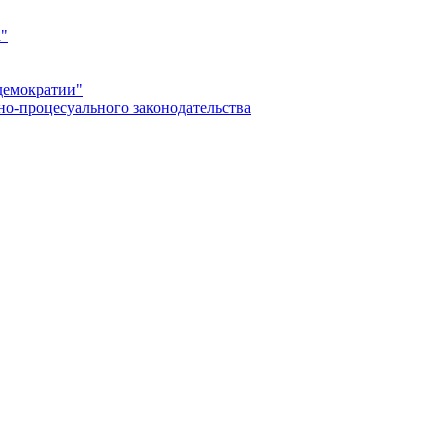
а"
демократии"
но-процесуального законодательства