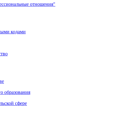
фессиональные отношения"
мыми кодами
ство
ве
го образования
льской сфере