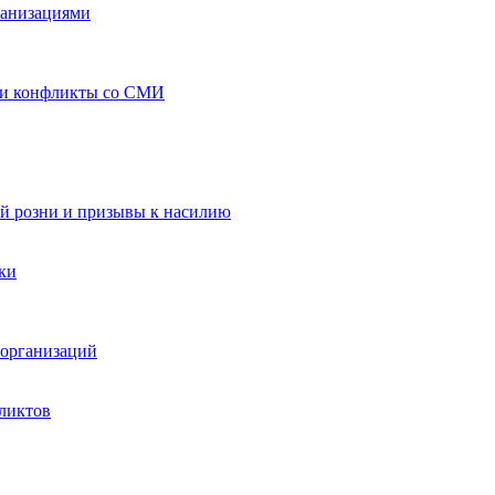
ганизациями
 и конфликты со СМИ
й розни и призывы к насилию
ки
организаций
ликтов