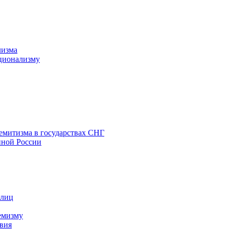
лизма
ционализму
емитизма в государствах СНГ
нной России
 лиц
емизму
вия