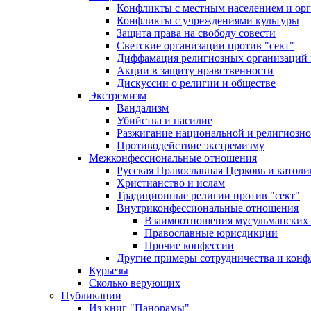
Конфликты с местным населением и ор
Конфликты с учреждениями культуры
Защита права на свободу совести
Светские организации против "сект"
Диффамация религиозных организаций
Акции в защиту нравственности
Дискуссии о религии и обществе
Экстремизм
Вандализм
Убийства и насилие
Разжигание национальной и религиозно
Противодействие экстремизму
Межконфессиональные отношения
Русская Православная Церковь и католи
Христианство и ислам
Традиционные религии против "сект"
Внутриконфессиональные отношения
Взаимоотношения мусульманских 
Православные юрисдикции
Прочие конфессии
Другие примеры сотрудничества и конф
Курьезы
Сколько верующих
Публикации
Из книг "Панорамы"