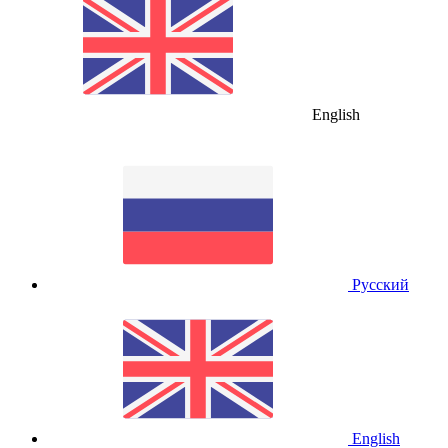
English
Русский
English