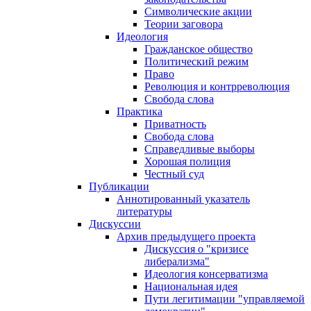
Символические акции
Теории заговора
Идеология
Гражданское общество
Политический режим
Право
Революция и контрреволюция
Свобода слова
Практика
Приватность
Свобода слова
Справедливые выборы
Хорошая полиция
Честный суд
Публикации
Аннотированный указатель
литературы
Дискуссии
Архив предыдущего проекта
Дискуссия о "кризисе
либерализма"
Идеология консерватизма
Национальная идея
Пути легитимации "управляемой