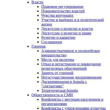
Власти
Правовое регулирование
Покровительство властей
Чувства верующих
Участие в выборах и в политической
жизни
Дискуссии о религии и власти
Дискуссии о религии и праве
Религии и карантин
Соглашения
Гонения
Административное и полицейское
вмешательство
Места для молитвы
Отказ в регистрации и ликвидация
религиозных объединений
Защита от гонений
Негосударственная дискриминация
Дискриминация и борьба с
"сектантами"
Теоретическая борьба
Общественность и СМИ
Конфликты с местным населением и
организациями
Конфликты с учреждениями культуры