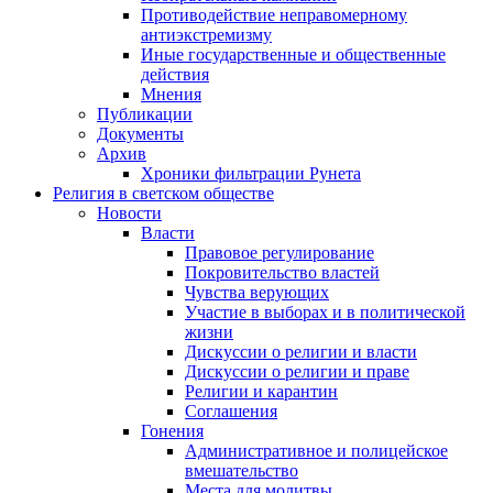
Противодействие неправомерному
антиэкстремизму
Иные государственные и общественные
действия
Мнения
Публикации
Документы
Архив
Хроники фильтрации Рунета
Религия в светском обществе
Новости
Власти
Правовое регулирование
Покровительство властей
Чувства верующих
Участие в выборах и в политической
жизни
Дискуссии о религии и власти
Дискуссии о религии и праве
Религии и карантин
Соглашения
Гонения
Административное и полицейское
вмешательство
Места для молитвы