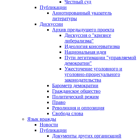
Честный суд
Публикации
Аннотированный указатель
литературы
Дискуссии
Архив предыдущего проекта
Дискуссия о "кризисе
либерализма"
Идеология консерватизма
Национальная идея
Пути легитимации "управляемой
демократии"
Ужесточение уголовного и
уголовно-процесуального
законодательства
Барометр демократии
Гражданское общество
Политический режим
Право
Революция и оппозиция
Свобода слова
Язык вражды
Новости
Публикации
Документы других организаций