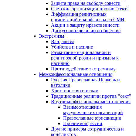
Защита права на свободу совести
Светские организации против "сект"
Диффамация религиозных
организаций и конфликты со СМИ
Акции в защиту нравственности
Дискуссии о религии и обществе
Экстремизм
Вандализм
Убийства и насилие
Разжигание национальной и
религиозной розни и призывы к
насилию
Противодействие экстремизму
Межконфессиональные отношения
Русская Православная Церковь и
католики
Христианство и ислам
Традиционные религии против "сект"
Внутриконфессиональные отношения
Взаимоотношения
мусульманских организаций
Православные юрисдикции
Прочие конфессии
Другие примеры сотрудничества и
конфликтов