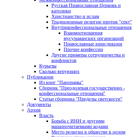
Русская Православная Церковь и
католики
Христианство и ислам
Традиционные религии против "сект"
Внутриконфессиональные отношения
Взаимоотношения
мусульманских организаций
Православные юрисдикции
Прочие конфессии
Другие примеры сотрудничества и
конфликтов
Курьезы
Сколько верующих
Публикации
Из книг "Панорамы"
Сборник "Преодолевая государственно -
конфессиональные отношения"
Статьи сборника "Пределы светскости"
Документы
Архив
Власть
Борьба с ИНН и другими
машиночитаемыми кодами
Место религии в обществе в целом