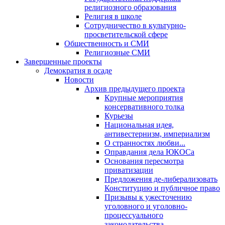
религиозного образования
Религия в школе
Сотрудничество в культурно-
просветительской сфере
Общественность и СМИ
Религиозные СМИ
Завершенные проекты
Демократия в осаде
Новости
Архив предыдущего проекта
Крупные мероприятия
консервативного толка
Курьезы
Национальная идея,
антивестернизм, империализм
О странностях любви...
Оправдания дела ЮКОСа
Основания пересмотра
приватизации
Предложения де-либерализовать
Конституцию и публичное право
Призывы к ужесточению
уголовного и уголовно-
процессуального
законодательства