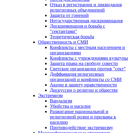
Отказ в регистрации и ликвидация
религиозных объединений
Защита от гонений
Негосударственная дискриминация
Дискриминация и борьба с
"сектантами"
Теоретическая борьба
Общественность и СМИ
Конфликты с местным населением и
организациями
Конфликты с учреждениями культуры
Защита права на свободу совести
Светские организации против "сект"
Диффамация религиозных
организаций и конфликты со СМИ
Акции в защиту нравственности
Дискуссии о религии и обществе
Экстремизм
Вандализм
Убийства и насилие
Разжигание национальной и
религиозной розни и призывы к
насилию
Противодействие экстремизму
Межконфессиональные отношения