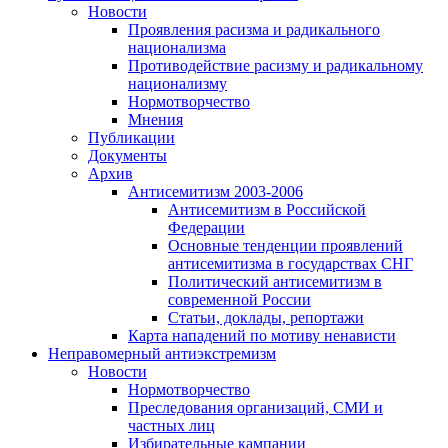
Новости
Проявления расизма и радикального
национализма
Противодействие расизму и радикальному
национализму
Нормотворчество
Мнения
Публикации
Документы
Архив
Антисемитизм 2003-2006
Антисемитизм в Российской
Федерации
Основные тенденции проявлений
антисемитизма в государствах СНГ
Политический антисемитизм в
современной России
Статьи, доклады, репортажи
Карта нападений по мотиву ненависти
Неправомерный антиэкстремизм
Новости
Нормотворчество
Преследования организаций, СМИ и
частных лиц
Избирательные кампании