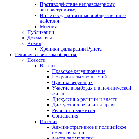
Противодействие неправомерному
антиэкстремизму
Иные государственные и общественные
действия
Мнения
Публикации
Документы
Архив
Хроники фильтрации Рунета
Религия в светском обществе
Новости
Власти
Правовое регулирование
Покровительство властей
Чувства верующих
Участие в выборах и в политической
жизни
Дискуссии о религии и власти
Дискуссии о религии и праве
Религии и карантин
Соглашения
Гонения
Административное и полицейское
вмешательство
Места для молитвы