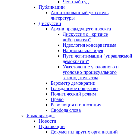
Честный суд
Публикации
Аннотированный указатель
литературы
Дискуссии
Архив предыдущего проекта
Дискуссия о "кризисе
либерализма"
Идеология консерватизма
Национальная идея
Пути легитимации "управляемой
демократии"
Ужесточение уголовного и
уголовно-процесуального
законодательства
Барометр демократии
Гражданское общество
Политический режим
Право
Революция и оппозиция
Свобода слова
Язык вражды
Новости
Публикации
Документы других организаций