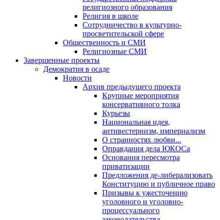
религиозного образования
Религия в школе
Сотрудничество в культурно-
просветительской сфере
Общественность и СМИ
Религиозные СМИ
Завершенные проекты
Демократия в осаде
Новости
Архив предыдущего проекта
Крупные мероприятия
консервативного толка
Курьезы
Национальная идея,
антивестернизм, империализм
О странностях любви...
Оправдания дела ЮКОСа
Основания пересмотра
приватизации
Предложения де-либерализовать
Конституцию и публичное право
Призывы к ужесточению
уголовного и уголовно-
процессуального
законодательства