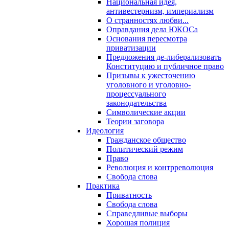
Национальная идея,
антивестернизм, империализм
О странностях любви...
Оправдания дела ЮКОСа
Основания пересмотра
приватизации
Предложения де-либерализовать
Конституцию и публичное право
Призывы к ужесточению
уголовного и уголовно-
процессуального
законодательства
Символические акции
Теории заговора
Идеология
Гражданское общество
Политический режим
Право
Революция и контрреволюция
Свобода слова
Практика
Приватность
Свобода слова
Справедливые выборы
Хорошая полиция