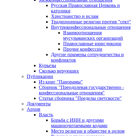
Русская Православная Церковь и
католики
Христианство и ислам
Традиционные религии против "сект"
Внутриконфессиональные отношения
Взаимоотношения
мусульманских организаций
Православные юрисдикции
Прочие конфессии
Другие примеры сотрудничества и
конфликтов
Курьезы
Сколько верующих
Публикации
Из книг "Панорамы"
Сборник "Преодолевая государственно -
конфессиональные отношения"
Статьи сборника "Пределы светскости"
Документы
Архив
Власть
Борьба с ИНН и другими
машиночитаемыми кодами
Место религии в обществе в целом