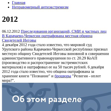
Главная
Неправомерный антиэкстремизм
2012
06.12.2012
Преследования организаций, СМИ и частных лиц
В Карачаево-Черкесии оштрафована местная община
Свидетелей Иеговы
4 декабря 2012 года стало известно, что мировой суд
Урупского района Карачаево-Черкесской республики признал
местную общину Свидетелей Иеговы виновной в совершении
административного правонарушения по ст. 20.29 КоАП
(производство и распространение экстремистских
материалов) и оштрафовал ее на 50 тысяч рублей. 6 декабря
2012 года стало известно, что община оштрафована за
хранение книги "Познание" и
брошюры
"Религия - оплот
мира?".