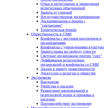
Отказ в регистрации и ликвидация
религиозных объединений
Защита от гонений
Негосударственная дискриминация
Дискриминация и борьба с
"сектантами"
Теоретическая борьба
Общественность и СМИ
Конфликты с местным населением и
организациями
Конфликты с учреждениями культуры
Защита права на свободу совести
Светские организации против "сект"
Диффамация религиозных
организаций и конфликты со СМИ
Акции в защиту нравственности
Дискуссии о религии и обществе
Экстремизм
Вандализм
Убийства и насилие
Разжигание национальной и
религиозной розни и призывы к
насилию
Противодействие экстремизму
Межконфессиональные отношения