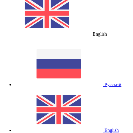
English
Русский
English