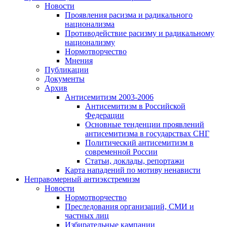
Новости
Проявления расизма и радикального
национализма
Противодействие расизму и радикальному
национализму
Нормотворчество
Мнения
Публикации
Документы
Архив
Антисемитизм 2003-2006
Антисемитизм в Российской
Федерации
Основные тенденции проявлений
антисемитизма в государствах СНГ
Политический антисемитизм в
современной России
Статьи, доклады, репортажи
Карта нападений по мотиву ненависти
Неправомерный антиэкстремизм
Новости
Нормотворчество
Преследования организаций, СМИ и
частных лиц
Избирательные кампании