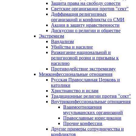
Защита права на свободу совести
Светские организации против "сект"
Диффамация религиозных
организаций и конфликты со СМИ
Акции в защиту нравственности
Дискуссии о религии и обществе
Экстремизм
Вандализм
Убийства и насилие
Разжигание национальной и
религиозной розни и призывы к
насилию
Противодействие экстремизму
Межконфессиональные отношения
Русская Православная Церковь и
католики
Христианство и ислам
Традиционные религии против "сект"
Внутриконфессиональные отношения
Взаимоотношения
мусульманских организаций
Православные юрисдикции
Прочие конфессии
Другие примеры сотрудничества и
конфликтов