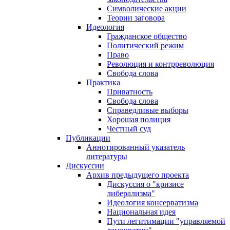
Символические акции
Теории заговора
Идеология
Гражданское общество
Политический режим
Право
Революция и контрреволюция
Свобода слова
Практика
Приватность
Свобода слова
Справедливые выборы
Хорошая полиция
Честный суд
Публикации
Аннотированный указатель
литературы
Дискуссии
Архив предыдущего проекта
Дискуссия о "кризисе
либерализма"
Идеология консерватизма
Национальная идея
Пути легитимации "управляемой