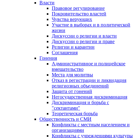
Власти
Правовое регулирование
Покровительство властей
Чувства верующих
Участие в выборах и в политической
жизни
Дискуссии о религии и власти
Дискуссии о религии и праве
Религии и карантин
Соглашения
Гонения
Административное и полицейское
вмешательство
Места для молитвы
Отказ в регистрации и ликвидация
религиозных объединений
Защита от гонений
Негосударственная дискриминация
Дискриминация и борьба с
"сектантами"
Теоретическая борьба
Общественность и СМИ
Конфликты с местным населением и
организациями
Конфликты с учреждениями культуры