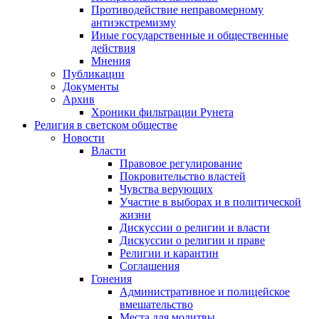
Противодействие неправомерному
антиэкстремизму
Иные государственные и общественные
действия
Мнения
Публикации
Документы
Архив
Хроники фильтрации Рунета
Религия в светском обществе
Новости
Власти
Правовое регулирование
Покровительство властей
Чувства верующих
Участие в выборах и в политической
жизни
Дискуссии о религии и власти
Дискуссии о религии и праве
Религии и карантин
Соглашения
Гонения
Административное и полицейское
вмешательство
Места для молитвы