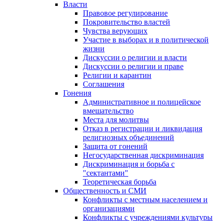
Власти
Правовое регулирование
Покровительство властей
Чувства верующих
Участие в выборах и в политической
жизни
Дискуссии о религии и власти
Дискуссии о религии и праве
Религии и карантин
Соглашения
Гонения
Административное и полицейское
вмешательство
Места для молитвы
Отказ в регистрации и ликвидация
религиозных объединений
Защита от гонений
Негосударственная дискриминация
Дискриминация и борьба с
"сектантами"
Теоретическая борьба
Общественность и СМИ
Конфликты с местным населением и
организациями
Конфликты с учреждениями культуры