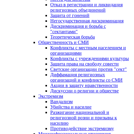
Отказ в регистрации и ликвидация
религиозных объединений
Защита от гонений
Негосударственная дискриминация
Дискриминация и борьба с
"сектантами"
Теоретическая борьба
Общественность и СМИ
Конфликты с местным населением и
организациями
Конфликты с учреждениями культуры
Защита права на свободу совести
Светские организации против "сект"
Диффамация религиозных
организаций и конфликты со СМИ
Акции в защиту нравственности
Дискуссии о религии и обществе
Экстремизм
Вандализм
Убийства и насилие
Разжигание национальной и
религиозной розни и призывы к
насилию
Противодействие экстремизму
Межконфессиональные отношения