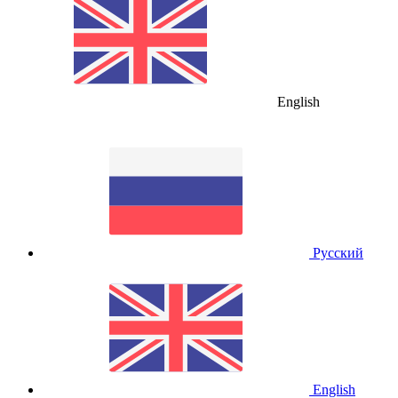
English
Русский
English