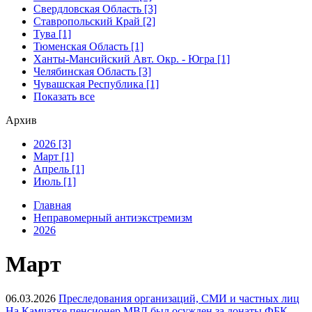
Свердловская Область [3]
Ставропольский Край [2]
Тува [1]
Тюменская Область [1]
Ханты-Мансийский Авт. Окр. - Югра [1]
Челябинская Область [3]
Чувашская Республика [1]
Показать все
Архив
2026 [3]
Март [1]
Апрель [1]
Июль [1]
Главная
Неправомерный антиэкстремизм
2026
Март
06.03.2026
Преследования организаций, СМИ и частных лиц
На Камчатке пенсионер МВД был осужден за донаты ФБК