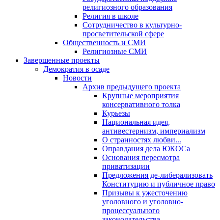
религиозного образования
Религия в школе
Сотрудничество в культурно-
просветительской сфере
Общественность и СМИ
Религиозные СМИ
Завершенные проекты
Демократия в осаде
Новости
Архив предыдущего проекта
Крупные мероприятия
консервативного толка
Курьезы
Национальная идея,
антивестернизм, империализм
О странностях любви...
Оправдания дела ЮКОСа
Основания пересмотра
приватизации
Предложения де-либерализовать
Конституцию и публичное право
Призывы к ужесточению
уголовного и уголовно-
процессуального
законодательства