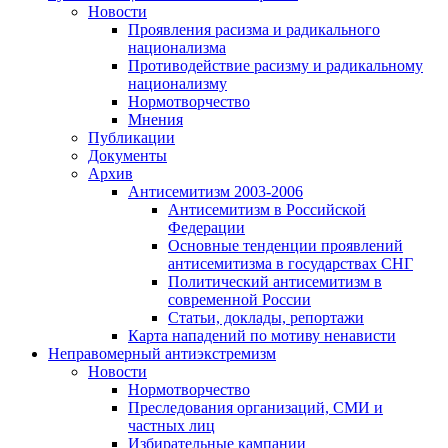
Новости
Проявления расизма и радикального
национализма
Противодействие расизму и радикальному
национализму
Нормотворчество
Мнения
Публикации
Документы
Архив
Антисемитизм 2003-2006
Антисемитизм в Российской
Федерации
Основные тенденции проявлений
антисемитизма в государствах СНГ
Политический антисемитизм в
современной России
Статьи, доклады, репортажи
Карта нападений по мотиву ненависти
Неправомерный антиэкстремизм
Новости
Нормотворчество
Преследования организаций, СМИ и
частных лиц
Избирательные кампании