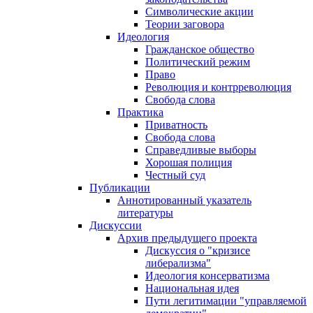
Символические акции
Теории заговора
Идеология
Гражданское общество
Политический режим
Право
Революция и контрреволюция
Свобода слова
Практика
Приватность
Свобода слова
Справедливые выборы
Хорошая полиция
Честный суд
Публикации
Аннотированный указатель
литературы
Дискуссии
Архив предыдущего проекта
Дискуссия о "кризисе
либерализма"
Идеология консерватизма
Национальная идея
Пути легитимации "управляемой