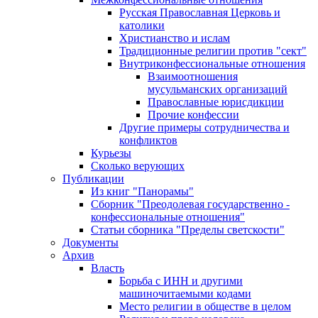
Русская Православная Церковь и
католики
Христианство и ислам
Традиционные религии против "сект"
Внутриконфессиональные отношения
Взаимоотношения
мусульманских организаций
Православные юрисдикции
Прочие конфессии
Другие примеры сотрудничества и
конфликтов
Курьезы
Сколько верующих
Публикации
Из книг "Панорамы"
Сборник "Преодолевая государственно -
конфессиональные отношения"
Статьи сборника "Пределы светскости"
Документы
Архив
Власть
Борьба с ИНН и другими
машиночитаемыми кодами
Место религии в обществе в целом