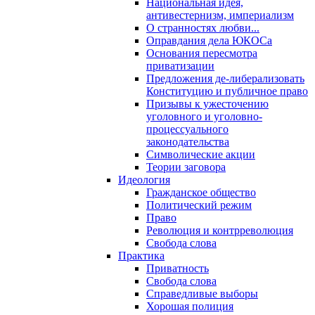
Национальная идея,
антивестернизм, империализм
О странностях любви...
Оправдания дела ЮКОСа
Основания пересмотра
приватизации
Предложения де-либерализовать
Конституцию и публичное право
Призывы к ужесточению
уголовного и уголовно-
процессуального
законодательства
Символические акции
Теории заговора
Идеология
Гражданское общество
Политический режим
Право
Революция и контрреволюция
Свобода слова
Практика
Приватность
Свобода слова
Справедливые выборы
Хорошая полиция