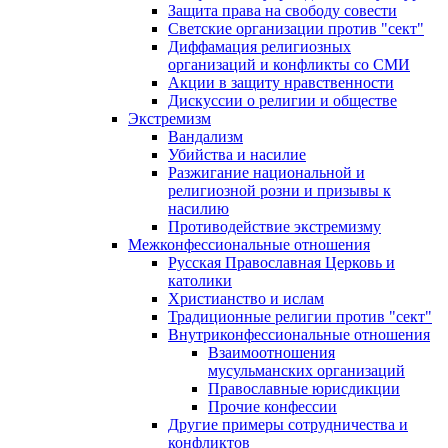
Защита права на свободу совести
Светские организации против "сект"
Диффамация религиозных
организаций и конфликты со СМИ
Акции в защиту нравственности
Дискуссии о религии и обществе
Экстремизм
Вандализм
Убийства и насилие
Разжигание национальной и
религиозной розни и призывы к
насилию
Противодействие экстремизму
Межконфессиональные отношения
Русская Православная Церковь и
католики
Христианство и ислам
Традиционные религии против "сект"
Внутриконфессиональные отношения
Взаимоотношения
мусульманских организаций
Православные юрисдикции
Прочие конфессии
Другие примеры сотрудничества и
конфликтов