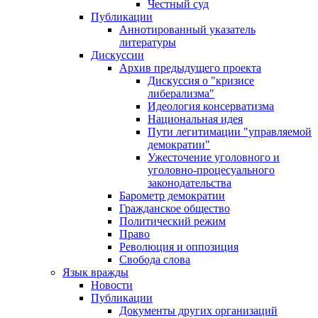
Честный суд
Публикации
Аннотированный указатель
литературы
Дискуссии
Архив предыдущего проекта
Дискуссия о "кризисе
либерализма"
Идеология консерватизма
Национальная идея
Пути легитимации "управляемой
демократии"
Ужесточение уголовного и
уголовно-процесуального
законодательства
Барометр демократии
Гражданское общество
Политический режим
Право
Революция и оппозиция
Свобода слова
Язык вражды
Новости
Публикации
Документы других организаций