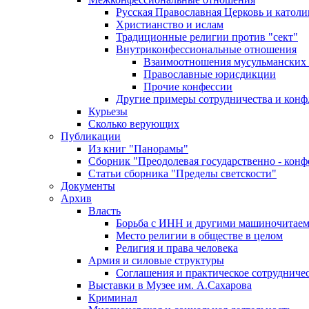
Русская Православная Церковь и католи
Христианство и ислам
Традиционные религии против "сект"
Внутриконфессиональные отношения
Взаимоотношения мусульманских 
Православные юрисдикции
Прочие конфессии
Другие примеры сотрудничества и конф
Курьезы
Сколько верующих
Публикации
Из книг "Панорамы"
Сборник "Преодолевая государственно - кон
Статьи сборника "Пределы светскости"
Документы
Архив
Власть
Борьба с ИНН и другими машиночитае
Место религии в обществе в целом
Религия и права человека
Армия и силовые структуры
Соглашения и практическое сотрудниче
Выставки в Музее им. А.Сахарова
Криминал