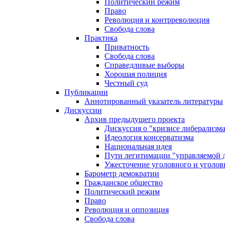
Политический режим
Право
Революция и контрреволюция
Свобода слова
Практика
Приватность
Свобода слова
Справедливые выборы
Хорошая полиция
Честный суд
Публикации
Аннотированный указатель литературы
Дискуссии
Архив предыдущего проекта
Дискуссия о "кризисе либерализм
Идеология консерватизма
Национальная идея
Пути легитимации "управляемой 
Ужесточение уголовного и уголов
Барометр демократии
Гражданское общество
Политический режим
Право
Революция и оппозиция
Свобода слова