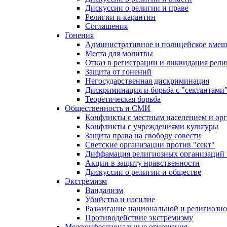
Дискуссии о религии и праве
Религии и карантин
Соглашения
Гонения
Административное и полицейское вмеш
Места для молитвы
Отказ в регистрации и ликвидация рел
Защита от гонений
Негосударственная дискриминация
Дискриминация и борьба с "сектантами
Теоретическая борьба
Общественность и СМИ
Конфликты с местным населением и ор
Конфликты с учреждениями культуры
Защита права на свободу совести
Светские организации против "сект"
Диффамация религиозных организаций
Акции в защиту нравственности
Дискуссии о религии и обществе
Экстремизм
Вандализм
Убийства и насилие
Разжигание национальной и религиозно
Противодействие экстремизму
Межконфессиональные отношения