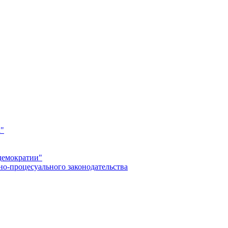
а"
демократии"
но-процесуального законодательства