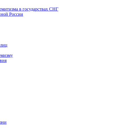
емитизма в государствах СНГ
нной России
 лиц
емизму
вия
изни