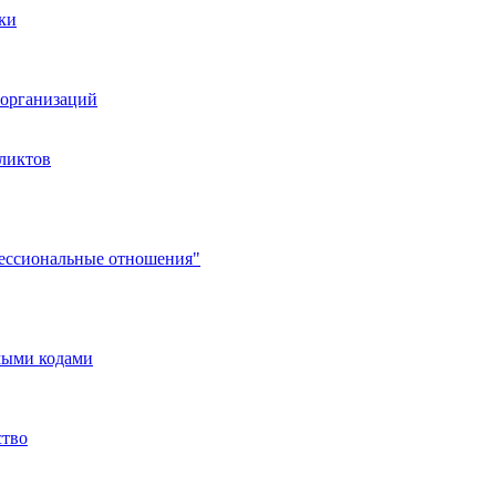
ки
организаций
ликтов
фессиональные отношения"
мыми кодами
ство