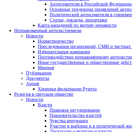
Антисемитизм в Российской Федерации
Основные тенденции проявлений антис
Политический антисемитизм в совреме
Статьи, доклады, репортажи
Карта нападений по мотиву ненависти
Неправомерный антиэкстремизм
Новости
Нормотворчество
Преследования организаций, СМИ и частных
Избирательные кампании
Противодействие неправомерному антиэкстр
Иные государственные и общественные дейст
Мнения
Публикации
Документы
Архив
Хроники фильтрации Рунета
Религия в светском обществе
Новости
Власти
Правовое регулирование
Покровительство властей
Чувства верующих
Участие в выборах и в политической ж
Дискуссии о религии и власти