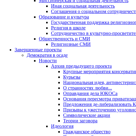
Миссионерская и социальная деятельность
Иная социальная деятельность
Соглашения о социальном сотрудничест
Образование и культура
Государственная поддержка религиозно
Религия в школе
Сотрудничество в культурно-просветите
Общественность и СМИ
Религиозные СМИ
Завершенные проекты
Демократия в осаде
Новости
Архив предыдущего проекта
Крупные мероприятия консервати
Курьезы
Национальная идея, антивестерни
О странностях любви...
Оправдания дела ЮКОСа
Основания пересмотра приватиза
Предложения де-либерализовать 
Призывы к ужесточению уголовног
Символические акции
Теории заговора
Идеология
Гражданское общество