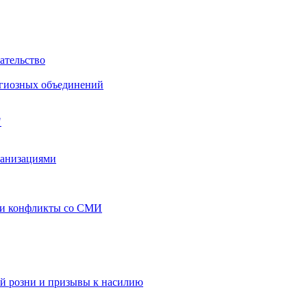
ательство
игиозных объединений
"
ганизациями
 и конфликты со СМИ
й розни и призывы к насилию