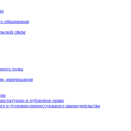
ве
го образования
льской сфере
вного толка
зм, империализм
ции
Конституцию и публичное право
о и уголовно-процессуального законодательства