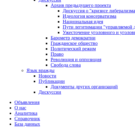
Архив предыдущего проекта
Дискуссия о "кризисе либерализм
Идеология консерватизма
Национальная идея
Пути легитимации "управляемой 
Ужесточение уголовного и уголов
Барометр демократии
Гражданское общество
Политический режим
Право
Революция и оппозиция
Свобода слова
Язык вражды
Новости
Публикации
Документы других организаций
Дискуссии
Объявления
О нас
Аналитика
Справочник
База данных