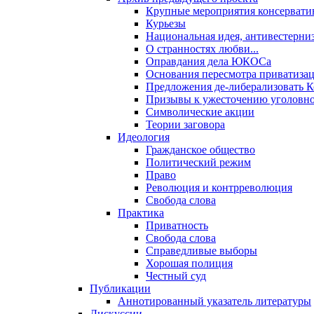
Крупные мероприятия консервати
Курьезы
Национальная идея, антивестерни
О странностях любви...
Оправдания дела ЮКОСа
Основания пересмотра приватиза
Предложения де-либерализовать 
Призывы к ужесточению уголовног
Символические акции
Теории заговора
Идеология
Гражданское общество
Политический режим
Право
Революция и контрреволюция
Свобода слова
Практика
Приватность
Свобода слова
Справедливые выборы
Хорошая полиция
Честный суд
Публикации
Аннотированный указатель литературы
Дискуссии