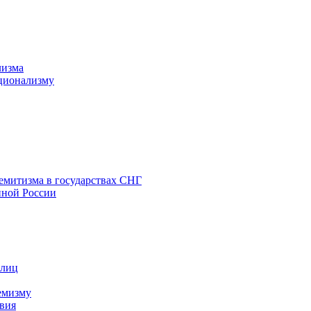
лизма
ционализму
емитизма в государствах СНГ
нной России
 лиц
емизму
вия