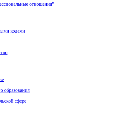
фессиональные отношения"
мыми кодами
ство
ве
го образования
льской сфере