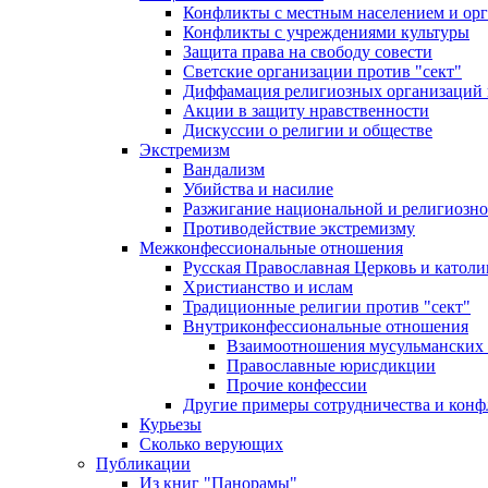
Конфликты с местным населением и ор
Конфликты с учреждениями культуры
Защита права на свободу совести
Светские организации против "сект"
Диффамация религиозных организаций
Акции в защиту нравственности
Дискуссии о религии и обществе
Экстремизм
Вандализм
Убийства и насилие
Разжигание национальной и религиозно
Противодействие экстремизму
Межконфессиональные отношения
Русская Православная Церковь и католи
Христианство и ислам
Традиционные религии против "сект"
Внутриконфессиональные отношения
Взаимоотношения мусульманских 
Православные юрисдикции
Прочие конфессии
Другие примеры сотрудничества и конф
Курьезы
Сколько верующих
Публикации
Из книг "Панорамы"