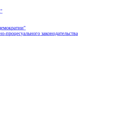
а"
демократии"
но-процесуального законодательства