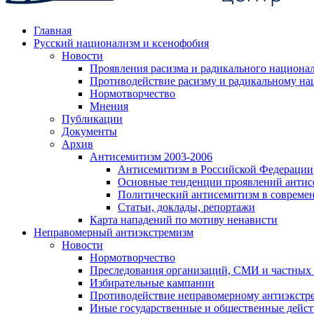
Главная
Русский национализм и ксенофобия
Новости
Проявления расизма и радикального национа
Противодействие расизму и радикальному на
Нормотворчество
Мнения
Публикации
Документы
Архив
Антисемитизм 2003-2006
Антисемитизм в Российской Федерации
Основные тенденции проявлений антис
Политический антисемитизм в совреме
Статьи, доклады, репортажи
Карта нападений по мотиву ненависти
Неправомерный антиэкстремизм
Новости
Нормотворчество
Преследования организаций, СМИ и частных
Избирательные кампании
Противодействие неправомерному антиэкстр
Иные государственные и общественные дейст