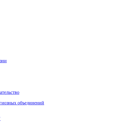
изни
ательство
игиозных объединений
"