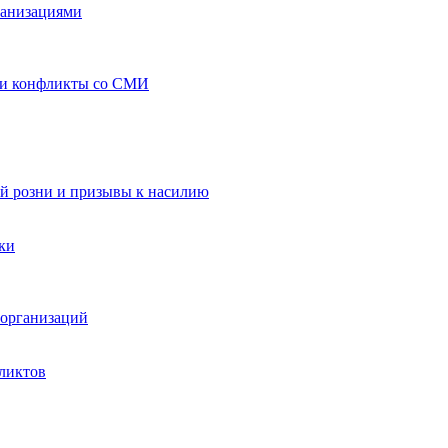
ганизациями
 и конфликты со СМИ
й розни и призывы к насилию
ки
организаций
ликтов