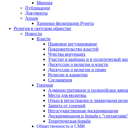
Мнения
Публикации
Документы
Архив
Хроники фильтрации Рунета
Религия в светском обществе
Новости
Власти
Правовое регулирование
Покровительство властей
Чувства верующих
Участие в выборах и в политической ж
Дискуссии о религии и власти
Дискуссии о религии и праве
Религии и карантин
Соглашения
Гонения
Административное и полицейское вмеш
Места для молитвы
Отказ в регистрации и ликвидация рел
Защита от гонений
Негосударственная дискриминация
Дискриминация и борьба с "сектантами
Теоретическая борьба
Общественность и СМИ