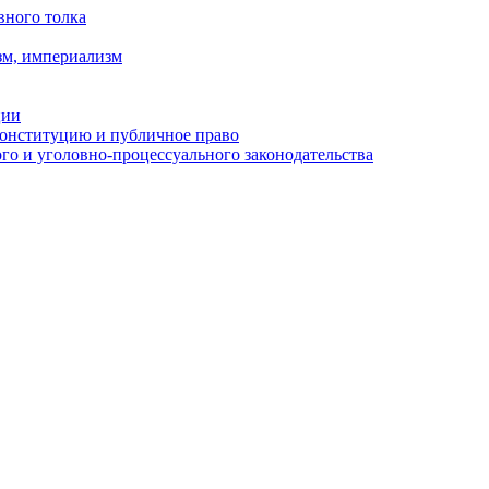
вного толка
зм, империализм
ции
Конституцию и публичное право
о и уголовно-процессуального законодательства