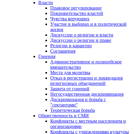
Власти
Правовое регулирование
Покровительство властей
Чувства верующих
Участие в выборах и в политической
жизни
Дискуссии о религии и власти
Дискуссии о религии и праве
Религии и карантин
Соглашения
Гонения
Административное и полицейское
вмешательство
Места для молитвы
Отказ в регистрации и ликвидация
религиозных объединений
Защита от гонений
Негосударственная дискриминация
Дискриминация и борьба с
"сектантами"
Теоретическая борьба
Общественность и СМИ
Конфликты с местным населением и
организациями
Конфликты с учреждениями культуры