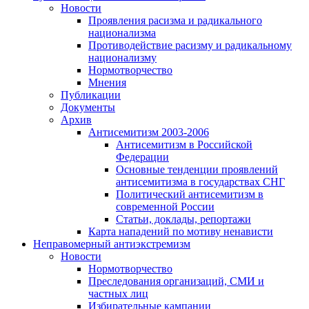
Новости
Проявления расизма и радикального
национализма
Противодействие расизму и радикальному
национализму
Нормотворчество
Мнения
Публикации
Документы
Архив
Антисемитизм 2003-2006
Антисемитизм в Российской
Федерации
Основные тенденции проявлений
антисемитизма в государствах СНГ
Политический антисемитизм в
современной России
Статьи, доклады, репортажи
Карта нападений по мотиву ненависти
Неправомерный антиэкстремизм
Новости
Нормотворчество
Преследования организаций, СМИ и
частных лиц
Избирательные кампании