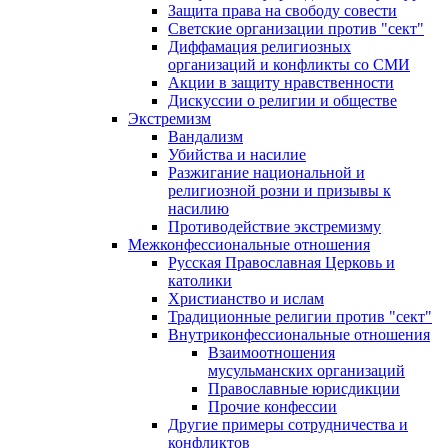
Защита права на свободу совести
Светские организации против "сект"
Диффамация религиозных
организаций и конфликты со СМИ
Акции в защиту нравственности
Дискуссии о религии и обществе
Экстремизм
Вандализм
Убийства и насилие
Разжигание национальной и
религиозной розни и призывы к
насилию
Противодействие экстремизму
Межконфессиональные отношения
Русская Православная Церковь и
католики
Христианство и ислам
Традиционные религии против "сект"
Внутриконфессиональные отношения
Взаимоотношения
мусульманских организаций
Православные юрисдикции
Прочие конфессии
Другие примеры сотрудничества и
конфликтов