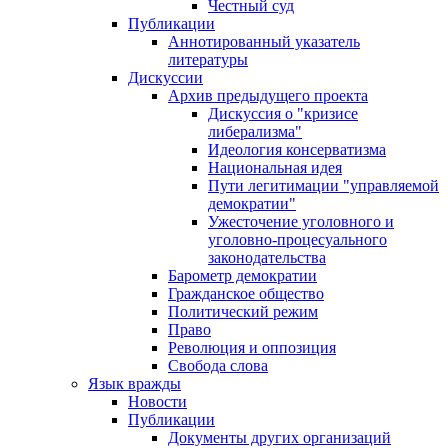
Честный суд
Публикации
Аннотированный указатель
литературы
Дискуссии
Архив предыдущего проекта
Дискуссия о "кризисе
либерализма"
Идеология консерватизма
Национальная идея
Пути легитимации "управляемой
демократии"
Ужесточение уголовного и
уголовно-процесуального
законодательства
Барометр демократии
Гражданское общество
Политический режим
Право
Революция и оппозиция
Свобода слова
Язык вражды
Новости
Публикации
Документы других организаций