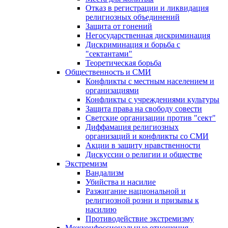
Отказ в регистрации и ликвидация
религиозных объединений
Защита от гонений
Негосударственная дискриминация
Дискриминация и борьба с
"сектантами"
Теоретическая борьба
Общественность и СМИ
Конфликты с местным населением и
организациями
Конфликты с учреждениями культуры
Защита права на свободу совести
Светские организации против "сект"
Диффамация религиозных
организаций и конфликты со СМИ
Акции в защиту нравственности
Дискуссии о религии и обществе
Экстремизм
Вандализм
Убийства и насилие
Разжигание национальной и
религиозной розни и призывы к
насилию
Противодействие экстремизму
Межконфессиональные отношения