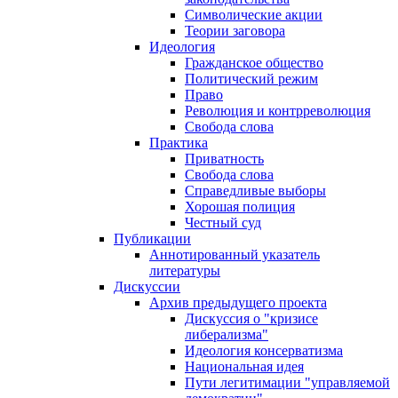
Символические акции
Теории заговора
Идеология
Гражданское общество
Политический режим
Право
Революция и контрреволюция
Свобода слова
Практика
Приватность
Свобода слова
Справедливые выборы
Хорошая полиция
Честный суд
Публикации
Аннотированный указатель
литературы
Дискуссии
Архив предыдущего проекта
Дискуссия о "кризисе
либерализма"
Идеология консерватизма
Национальная идея
Пути легитимации "управляемой