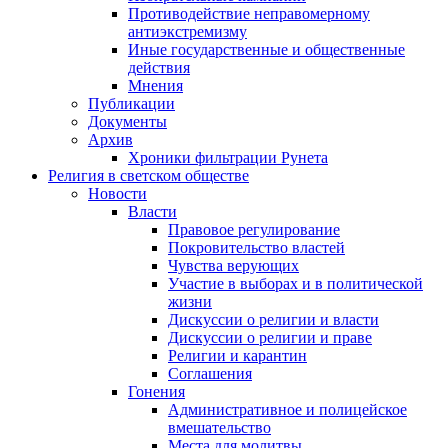
Противодействие неправомерному
антиэкстремизму
Иные государственные и общественные
действия
Мнения
Публикации
Документы
Архив
Хроники фильтрации Рунета
Религия в светском обществе
Новости
Власти
Правовое регулирование
Покровительство властей
Чувства верующих
Участие в выборах и в политической
жизни
Дискуссии о религии и власти
Дискуссии о религии и праве
Религии и карантин
Соглашения
Гонения
Административное и полицейское
вмешательство
Места для молитвы