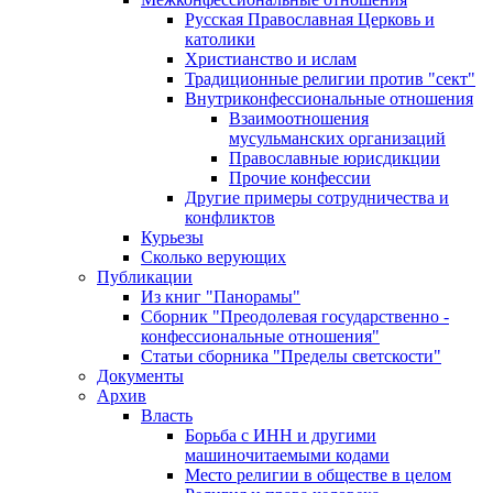
Русская Православная Церковь и
католики
Христианство и ислам
Традиционные религии против "сект"
Внутриконфессиональные отношения
Взаимоотношения
мусульманских организаций
Православные юрисдикции
Прочие конфессии
Другие примеры сотрудничества и
конфликтов
Курьезы
Сколько верующих
Публикации
Из книг "Панорамы"
Сборник "Преодолевая государственно -
конфессиональные отношения"
Статьи сборника "Пределы светскости"
Документы
Архив
Власть
Борьба с ИНН и другими
машиночитаемыми кодами
Место религии в обществе в целом