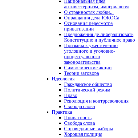
Национальная идея,
антивестернизм, империализм
О странностях любви...
Оправдания дела ЮКОСа
Основания пересмотра
приватизации
Предложения де-либерализовать
Конституцию и публичное право
Призывы к ужесточению
уголовного и уголовно-
процессуального
законодательства
Символические акции
Теории заговора
Идеология
Гражданское общество
Политический режим
Право
Революция и контрреволюция
Свобода слова
Практика
Приватность
Свобода слова
Справедливые выборы
Хорошая полиция