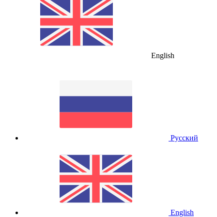
English
Русский
English