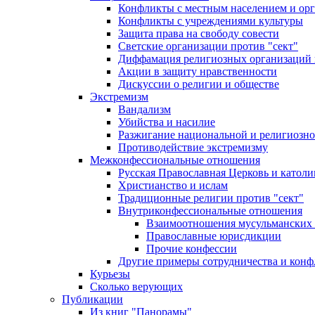
Конфликты с местным населением и ор
Конфликты с учреждениями культуры
Защита права на свободу совести
Светские организации против "сект"
Диффамация религиозных организаций
Акции в защиту нравственности
Дискуссии о религии и обществе
Экстремизм
Вандализм
Убийства и насилие
Разжигание национальной и религиозно
Противодействие экстремизму
Межконфессиональные отношения
Русская Православная Церковь и католи
Христианство и ислам
Традиционные религии против "сект"
Внутриконфессиональные отношения
Взаимоотношения мусульманских 
Православные юрисдикции
Прочие конфессии
Другие примеры сотрудничества и конф
Курьезы
Сколько верующих
Публикации
Из книг "Панорамы"