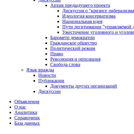
Архив предыдущего проекта
Дискуссия о "кризисе либерализм
Идеология консерватизма
Национальная идея
Пути легитимации "управляемой 
Ужесточение уголовного и уголов
Барометр демократии
Гражданское общество
Политический режим
Право
Революция и оппозиция
Свобода слова
Язык вражды
Новости
Публикации
Документы других организаций
Дискуссии
Объявления
О нас
Аналитика
Справочник
База данных