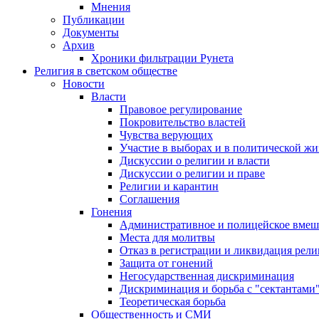
Мнения
Публикации
Документы
Архив
Хроники фильтрации Рунета
Религия в светском обществе
Новости
Власти
Правовое регулирование
Покровительство властей
Чувства верующих
Участие в выборах и в политической ж
Дискуссии о религии и власти
Дискуссии о религии и праве
Религии и карантин
Соглашения
Гонения
Административное и полицейское вмеш
Места для молитвы
Отказ в регистрации и ликвидация рел
Защита от гонений
Негосударственная дискриминация
Дискриминация и борьба с "сектантами
Теоретическая борьба
Общественность и СМИ