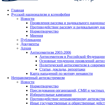
Главная
Русский национализм и ксенофобия
Новости
Проявления расизма и радикального национа
Противодействие расизму и радикальному на
Нормотворчество
Мнения
Публикации
Документы
Архив
Антисемитизм 2003-2006
Антисемитизм в Российской Федерации
Основные тенденции проявлений антис
Политический антисемитизм в совреме
Статьи, доклады, репортажи
Карта нападений по мотиву ненависти
Неправомерный антиэкстремизм
Новости
Нормотворчество
Преследования организаций, СМИ и частных
Избирательные кампании
Противодействие неправомерному антиэкстр
Иные государственные и общественные дейст