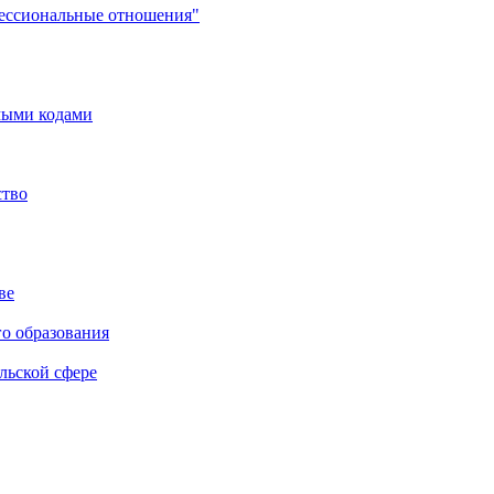
фессиональные отношения"
мыми кодами
ство
ве
го образования
льской сфере