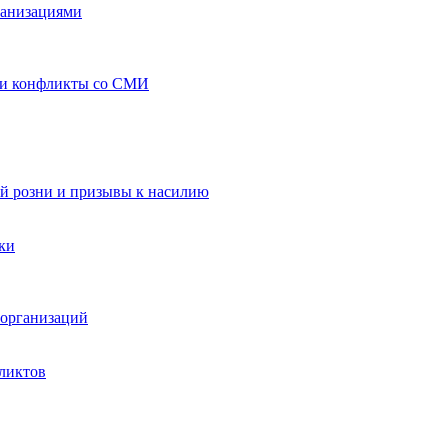
ганизациями
 и конфликты со СМИ
й розни и призывы к насилию
ки
организаций
ликтов