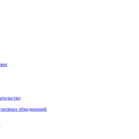
изни
ательство
игиозных объединений
"