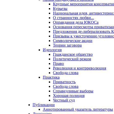
Крупные мероприятия консервати
Курьезы
Национальная идея, антивестерни
О странностях любви...
Оправдания дела ЮКОСа
Основания пересмотра приватиза
Предложения де-либерализовать 
Призывы к ужесточению уголовног
Символические акции
Теории заговора
Идеология
Гражданское общество
Политический режим
Право
Революция и контрреволюция
Свобода слова
Практика
Приватность
Свобода слова
Справедливые выборы
Хорошая полиция
Честный суд
Публикации
Аннотированный указатель литературы
Дискуссии