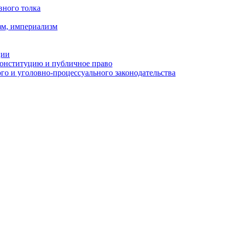
вного толка
зм, империализм
ции
Конституцию и публичное право
о и уголовно-процессуального законодательства