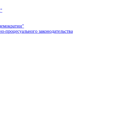
а"
демократии"
но-процесуального законодательства