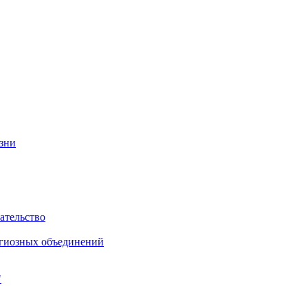
изни
ательство
игиозных объединений
"