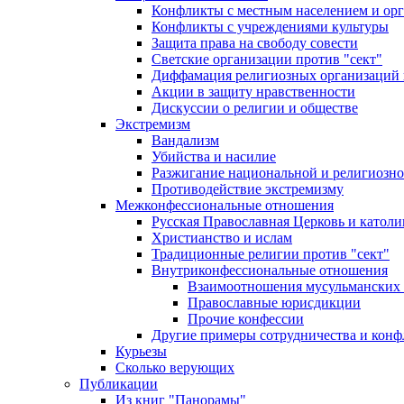
Конфликты с местным населением и ор
Конфликты с учреждениями культуры
Защита права на свободу совести
Светские организации против "сект"
Диффамация религиозных организаций
Акции в защиту нравственности
Дискуссии о религии и обществе
Экстремизм
Вандализм
Убийства и насилие
Разжигание национальной и религиозно
Противодействие экстремизму
Межконфессиональные отношения
Русская Православная Церковь и католи
Христианство и ислам
Традиционные религии против "сект"
Внутриконфессиональные отношения
Взаимоотношения мусульманских 
Православные юрисдикции
Прочие конфессии
Другие примеры сотрудничества и конф
Курьезы
Сколько верующих
Публикации
Из книг "Панорамы"