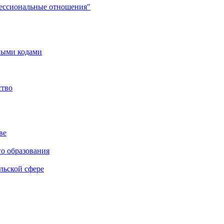
фессиональные отношения"
мыми кодами
ство
ве
го образования
льской сфере