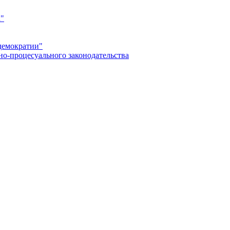
а"
демократии"
но-процесуального законодательства