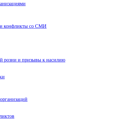
ганизациями
 и конфликты со СМИ
й розни и призывы к насилию
ки
организаций
ликтов