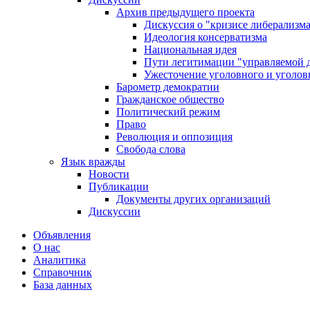
Архив предыдущего проекта
Дискуссия о "кризисе либерализм
Идеология консерватизма
Национальная идея
Пути легитимации "управляемой 
Ужесточение уголовного и уголов
Барометр демократии
Гражданское общество
Политический режим
Право
Революция и оппозиция
Свобода слова
Язык вражды
Новости
Публикации
Документы других организаций
Дискуссии
Объявления
О нас
Аналитика
Справочник
База данных