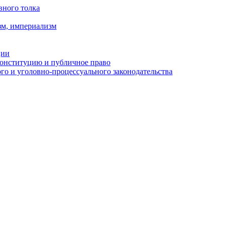
вного толка
зм, империализм
ции
Конституцию и публичное право
о и уголовно-процессуального законодательства