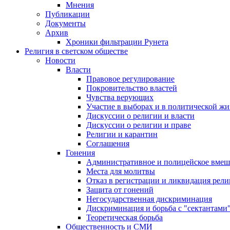
Мнения
Публикации
Документы
Архив
Хроники фильтрации Рунета
Религия в светском обществе
Новости
Власти
Правовое регулирование
Покровительство властей
Чувства верующих
Участие в выборах и в политической ж
Дискуссии о религии и власти
Дискуссии о религии и праве
Религии и карантин
Соглашения
Гонения
Административное и полицейское вмеш
Места для молитвы
Отказ в регистрации и ликвидация рел
Защита от гонений
Негосударственная дискриминация
Дискриминация и борьба с "сектантами
Теоретическая борьба
Общественность и СМИ