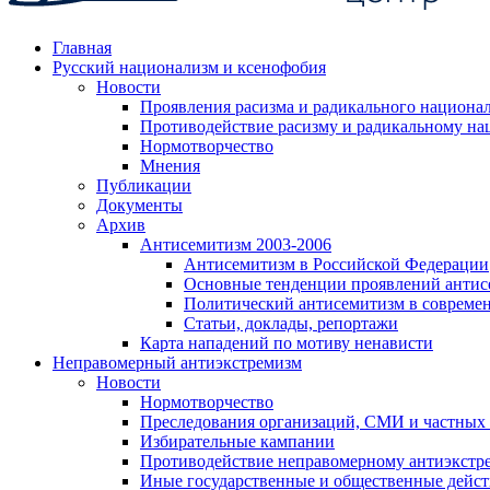
Главная
Русский национализм и ксенофобия
Новости
Проявления расизма и радикального национа
Противодействие расизму и радикальному на
Нормотворчество
Мнения
Публикации
Документы
Архив
Антисемитизм 2003-2006
Антисемитизм в Российской Федерации
Основные тенденции проявлений антис
Политический антисемитизм в совреме
Статьи, доклады, репортажи
Карта нападений по мотиву ненависти
Неправомерный антиэкстремизм
Новости
Нормотворчество
Преследования организаций, СМИ и частных
Избирательные кампании
Противодействие неправомерному антиэкстр
Иные государственные и общественные дейст