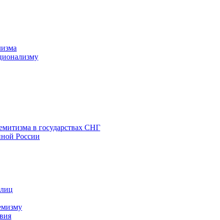
лизма
ционализму
емитизма в государствах СНГ
нной России
 лиц
емизму
вия