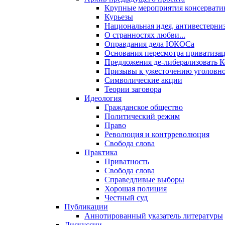
Крупные мероприятия консервати
Курьезы
Национальная идея, антивестерни
О странностях любви...
Оправдания дела ЮКОСа
Основания пересмотра приватиза
Предложения де-либерализовать 
Призывы к ужесточению уголовног
Символические акции
Теории заговора
Идеология
Гражданское общество
Политический режим
Право
Революция и контрреволюция
Свобода слова
Практика
Приватность
Свобода слова
Справедливые выборы
Хорошая полиция
Честный суд
Публикации
Аннотированный указатель литературы
Дискуссии