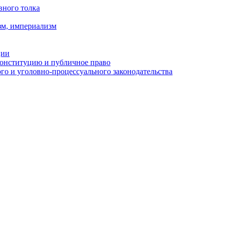
вного толка
зм, империализм
ции
Конституцию и публичное право
о и уголовно-процессуального законодательства