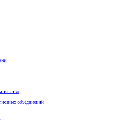
изни
ательство
игиозных объединений
"