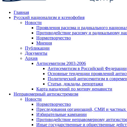
Главная
Русский национализм и ксенофобия
Новости
Проявления расизма и радикального национа
Противодействие расизму и радикальному на
Нормотворчество
Мнения
Публикации
Документы
Архив
Антисемитизм 2003-2006
Антисемитизм в Российской Федерации
Основные тенденции проявлений антис
Политический антисемитизм в совреме
Статьи, доклады, репортажи
Карта нападений по мотиву ненависти
Неправомерный антиэкстремизм
Новости
Нормотворчество
Преследования организаций, СМИ и частных
Избирательные кампании
Противодействие неправомерному антиэкстр
Иные государственные и общественные дейст