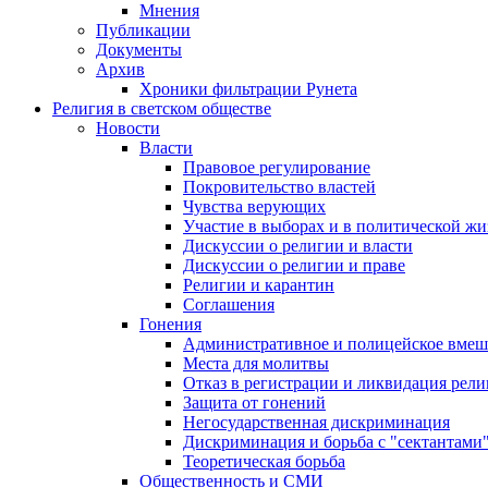
Мнения
Публикации
Документы
Архив
Хроники фильтрации Рунета
Религия в светском обществе
Новости
Власти
Правовое регулирование
Покровительство властей
Чувства верующих
Участие в выборах и в политической ж
Дискуссии о религии и власти
Дискуссии о религии и праве
Религии и карантин
Соглашения
Гонения
Административное и полицейское вмеш
Места для молитвы
Отказ в регистрации и ликвидация рел
Защита от гонений
Негосударственная дискриминация
Дискриминация и борьба с "сектантами
Теоретическая борьба
Общественность и СМИ