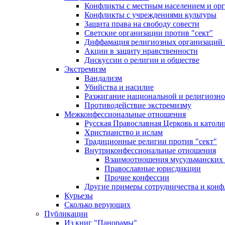
Конфликты с местным населением и ор
Конфликты с учреждениями культуры
Защита права на свободу совести
Светские организации против "сект"
Диффамация религиозных организаций
Акции в защиту нравственности
Дискуссии о религии и обществе
Экстремизм
Вандализм
Убийства и насилие
Разжигание национальной и религиозно
Противодействие экстремизму
Межконфессиональные отношения
Русская Православная Церковь и католи
Христианство и ислам
Традиционные религии против "сект"
Внутриконфессиональные отношения
Взаимоотношения мусульманских 
Православные юрисдикции
Прочие конфессии
Другие примеры сотрудничества и конф
Курьезы
Сколько верующих
Публикации
Из книг "Панорамы"