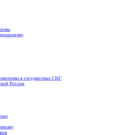
лизма
ционализму
емитизма в государствах СНГ
нной России
 лиц
емизму
вия