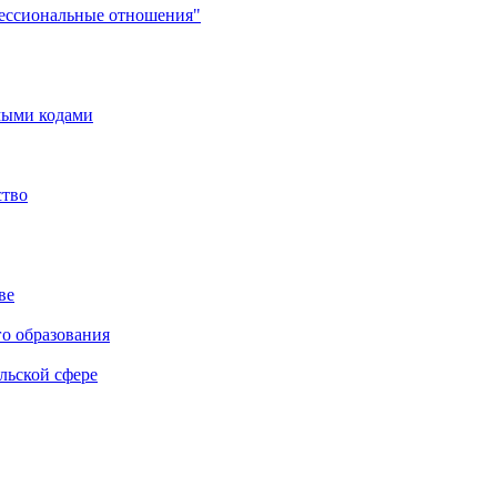
фессиональные отношения"
мыми кодами
ство
ве
го образования
льской сфере