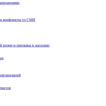
ганизациями
 и конфликты со СМИ
й розни и призывы к насилию
ки
организаций
ликтов