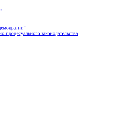
а"
демократии"
но-процесуального законодательства