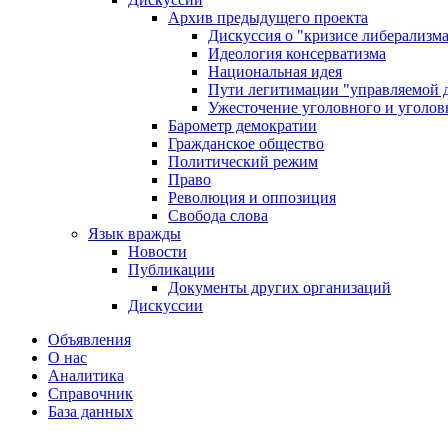
Архив предыдущего проекта
Дискуссия о "кризисе либерализм
Идеология консерватизма
Национальная идея
Пути легитимации "управляемой 
Ужесточение уголовного и уголов
Барометр демократии
Гражданское общество
Политический режим
Право
Революция и оппозиция
Свобода слова
Язык вражды
Новости
Публикации
Документы других организаций
Дискуссии
Объявления
О нас
Аналитика
Справочник
База данных