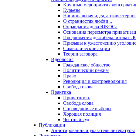
Крупные мероприятия консервати
Курьезы
Национальная идея, антивестерни
О странностях любви...
Оправдания дела ЮКОСа
Основания пересмотра приватиза
Предложения де-либерализовать 
Призывы к ужесточению уголовног
Символические акции
Теории заговора
Идеология
Гражданское общество
Политический режим
Право
Революция и контрреволюция
Свобода слова
Практика
Приватность
Свобода слова
Справедливые выборы
Хорошая полиция
Честный суд
Публикации
Аннотированный указатель литературы
Дискуссии