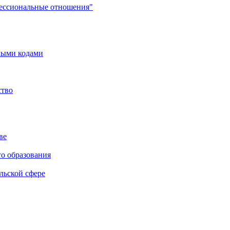
фессиональные отношения"
мыми кодами
ство
ве
го образования
льской сфере