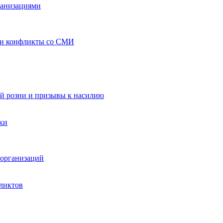
ганизациями
 и конфликты со СМИ
й розни и призывы к насилию
ки
организаций
ликтов