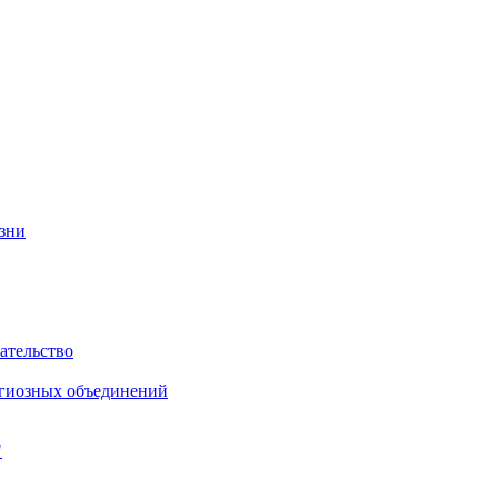
изни
ательство
игиозных объединений
"