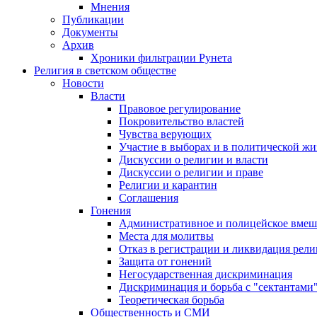
Мнения
Публикации
Документы
Архив
Хроники фильтрации Рунета
Религия в светском обществе
Новости
Власти
Правовое регулирование
Покровительство властей
Чувства верующих
Участие в выборах и в политической ж
Дискуссии о религии и власти
Дискуссии о религии и праве
Религии и карантин
Соглашения
Гонения
Административное и полицейское вмеш
Места для молитвы
Отказ в регистрации и ликвидация рел
Защита от гонений
Негосударственная дискриминация
Дискриминация и борьба с "сектантами
Теоретическая борьба
Общественность и СМИ