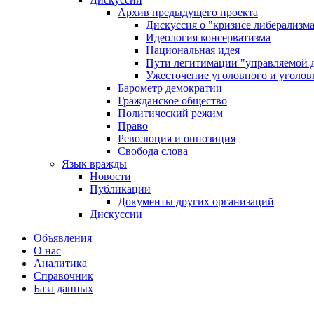
Архив предыдущего проекта
Дискуссия о "кризисе либерализм
Идеология консерватизма
Национальная идея
Пути легитимации "управляемой 
Ужесточение уголовного и уголов
Барометр демократии
Гражданское общество
Политический режим
Право
Революция и оппозиция
Свобода слова
Язык вражды
Новости
Публикации
Документы других организаций
Дискуссии
Объявления
О нас
Аналитика
Справочник
База данных