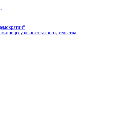
а"
демократии"
но-процесуального законодательства