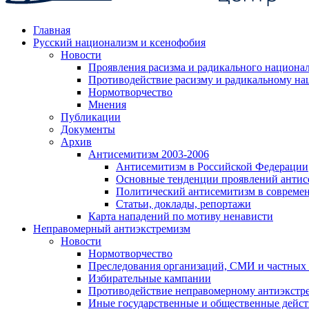
Главная
Русский национализм и ксенофобия
Новости
Проявления расизма и радикального национа
Противодействие расизму и радикальному на
Нормотворчество
Мнения
Публикации
Документы
Архив
Антисемитизм 2003-2006
Антисемитизм в Российской Федерации
Основные тенденции проявлений антис
Политический антисемитизм в совреме
Статьи, доклады, репортажи
Карта нападений по мотиву ненависти
Неправомерный антиэкстремизм
Новости
Нормотворчество
Преследования организаций, СМИ и частных
Избирательные кампании
Противодействие неправомерному антиэкстр
Иные государственные и общественные дейст