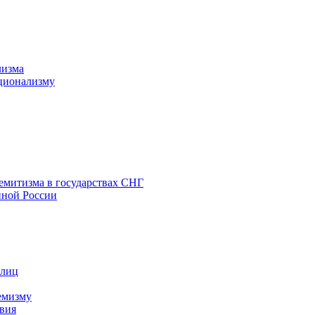
лизма
ционализму
емитизма в государствах СНГ
нной России
 лиц
емизму
вия