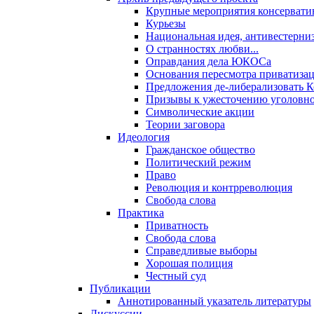
Крупные мероприятия консервати
Курьезы
Национальная идея, антивестерни
О странностях любви...
Оправдания дела ЮКОСа
Основания пересмотра приватиза
Предложения де-либерализовать 
Призывы к ужесточению уголовног
Символические акции
Теории заговора
Идеология
Гражданское общество
Политический режим
Право
Революция и контрреволюция
Свобода слова
Практика
Приватность
Свобода слова
Справедливые выборы
Хорошая полиция
Честный суд
Публикации
Аннотированный указатель литературы
Дискуссии