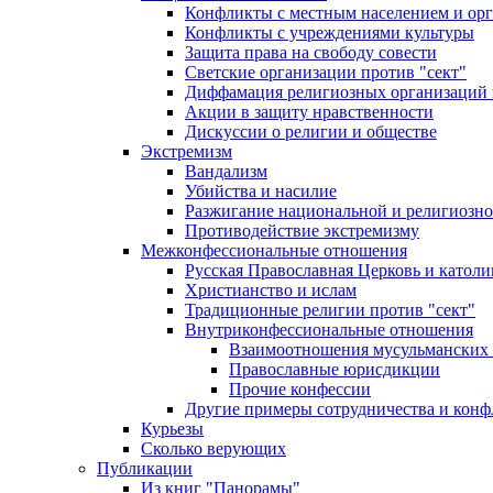
Конфликты с местным населением и ор
Конфликты с учреждениями культуры
Защита права на свободу совести
Светские организации против "сект"
Диффамация религиозных организаций
Акции в защиту нравственности
Дискуссии о религии и обществе
Экстремизм
Вандализм
Убийства и насилие
Разжигание национальной и религиозно
Противодействие экстремизму
Межконфессиональные отношения
Русская Православная Церковь и католи
Христианство и ислам
Традиционные религии против "сект"
Внутриконфессиональные отношения
Взаимоотношения мусульманских 
Православные юрисдикции
Прочие конфессии
Другие примеры сотрудничества и конф
Курьезы
Сколько верующих
Публикации
Из книг "Панорамы"