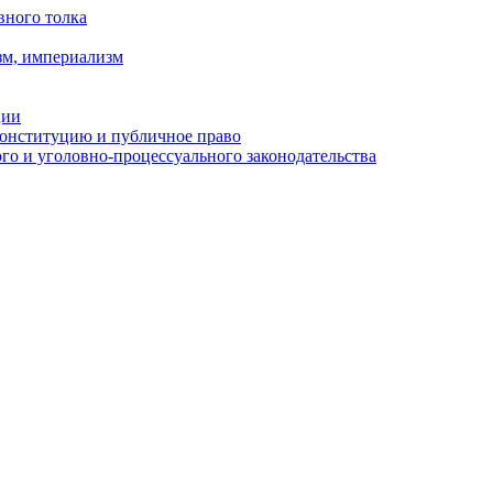
вного толка
зм, империализм
ции
Конституцию и публичное право
о и уголовно-процессуального законодательства