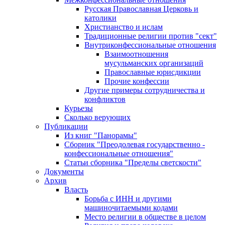
Русская Православная Церковь и
католики
Христианство и ислам
Традиционные религии против "сект"
Внутриконфессиональные отношения
Взаимоотношения
мусульманских организаций
Православные юрисдикции
Прочие конфессии
Другие примеры сотрудничества и
конфликтов
Курьезы
Сколько верующих
Публикации
Из книг "Панорамы"
Сборник "Преодолевая государственно -
конфессиональные отношения"
Статьи сборника "Пределы светскости"
Документы
Архив
Власть
Борьба с ИНН и другими
машиночитаемыми кодами
Место религии в обществе в целом