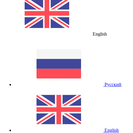
English
Русский
English