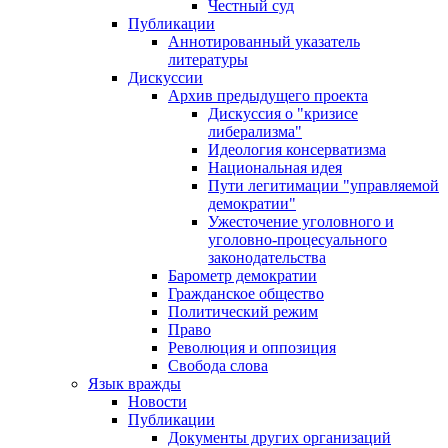
Честный суд
Публикации
Аннотированный указатель
литературы
Дискуссии
Архив предыдущего проекта
Дискуссия о "кризисе
либерализма"
Идеология консерватизма
Национальная идея
Пути легитимации "управляемой
демократии"
Ужесточение уголовного и
уголовно-процесуального
законодательства
Барометр демократии
Гражданское общество
Политический режим
Право
Революция и оппозиция
Свобода слова
Язык вражды
Новости
Публикации
Документы других организаций