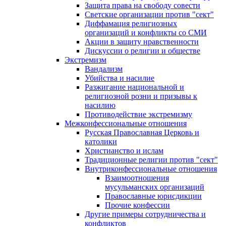
Защита права на свободу совести
Светские организации против "сект"
Диффамация религиозных
организаций и конфликты со СМИ
Акции в защиту нравственности
Дискуссии о религии и обществе
Экстремизм
Вандализм
Убийства и насилие
Разжигание национальной и
религиозной розни и призывы к
насилию
Противодействие экстремизму
Межконфессиональные отношения
Русская Православная Церковь и
католики
Христианство и ислам
Традиционные религии против "сект"
Внутриконфессиональные отношения
Взаимоотношения
мусульманских организаций
Православные юрисдикции
Прочие конфессии
Другие примеры сотрудничества и
конфликтов