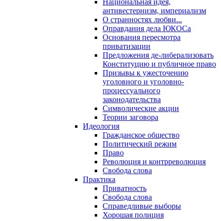
Национальная идея,
антивестернизм, империализм
О странностях любви...
Оправдания дела ЮКОСа
Основания пересмотра
приватизации
Предложения де-либерализовать
Конституцию и публичное право
Призывы к ужесточению
уголовного и уголовно-
процессуального
законодательства
Символические акции
Теории заговора
Идеология
Гражданское общество
Политический режим
Право
Революция и контрреволюция
Свобода слова
Практика
Приватность
Свобода слова
Справедливые выборы
Хорошая полиция