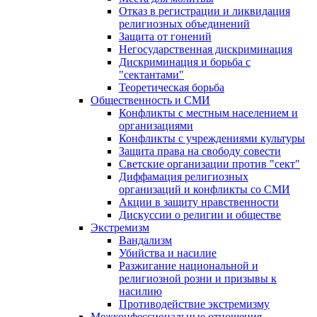
Отказ в регистрации и ликвидация
религиозных объединений
Защита от гонений
Негосударственная дискриминация
Дискриминация и борьба с
"сектантами"
Теоретическая борьба
Общественность и СМИ
Конфликты с местным населением и
организациями
Конфликты с учреждениями культуры
Защита права на свободу совести
Светские организации против "сект"
Диффамация религиозных
организаций и конфликты со СМИ
Акции в защиту нравственности
Дискуссии о религии и обществе
Экстремизм
Вандализм
Убийства и насилие
Разжигание национальной и
религиозной розни и призывы к
насилию
Противодействие экстремизму
Межконфессиональные отношения