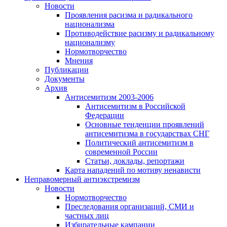
Новости
Проявления расизма и радикального
национализма
Противодействие расизму и радикальному
национализму
Нормотворчество
Мнения
Публикации
Документы
Архив
Антисемитизм 2003-2006
Антисемитизм в Российской
Федерации
Основные тенденции проявлений
антисемитизма в государствах СНГ
Политический антисемитизм в
современной России
Статьи, доклады, репортажи
Карта нападений по мотиву ненависти
Неправомерный антиэкстремизм
Новости
Нормотворчество
Преследования организаций, СМИ и
частных лиц
Избирательные кампании