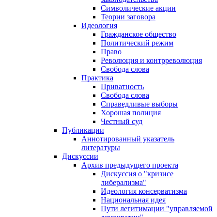
Символические акции
Теории заговора
Идеология
Гражданское общество
Политический режим
Право
Революция и контрреволюция
Свобода слова
Практика
Приватность
Свобода слова
Справедливые выборы
Хорошая полиция
Честный суд
Публикации
Аннотированный указатель
литературы
Дискуссии
Архив предыдущего проекта
Дискуссия о "кризисе
либерализма"
Идеология консерватизма
Национальная идея
Пути легитимации "управляемой