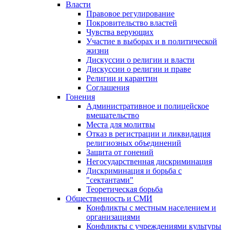
Власти
Правовое регулирование
Покровительство властей
Чувства верующих
Участие в выборах и в политической
жизни
Дискуссии о религии и власти
Дискуссии о религии и праве
Религии и карантин
Соглашения
Гонения
Административное и полицейское
вмешательство
Места для молитвы
Отказ в регистрации и ликвидация
религиозных объединений
Защита от гонений
Негосударственная дискриминация
Дискриминация и борьба с
"сектантами"
Теоретическая борьба
Общественность и СМИ
Конфликты с местным населением и
организациями
Конфликты с учреждениями культуры