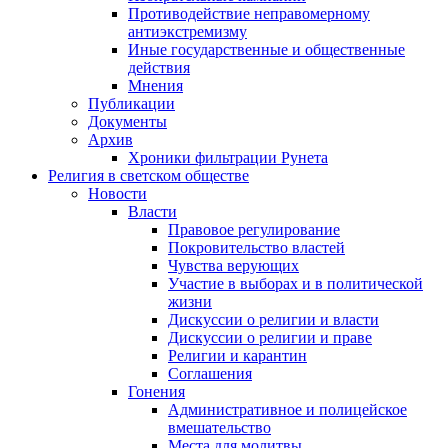
Противодействие неправомерному
антиэкстремизму
Иные государственные и общественные
действия
Мнения
Публикации
Документы
Архив
Хроники фильтрации Рунета
Религия в светском обществе
Новости
Власти
Правовое регулирование
Покровительство властей
Чувства верующих
Участие в выборах и в политической
жизни
Дискуссии о религии и власти
Дискуссии о религии и праве
Религии и карантин
Соглашения
Гонения
Административное и полицейское
вмешательство
Места для молитвы