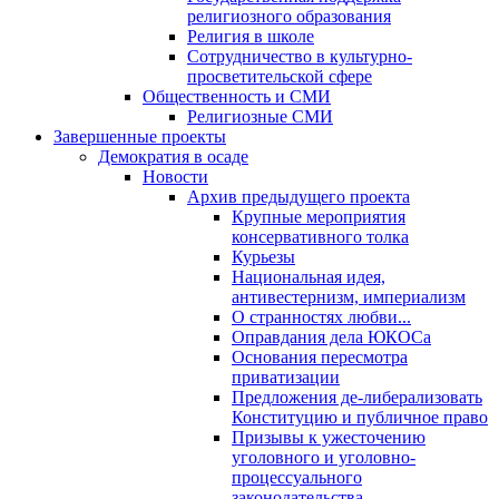
религиозного образования
Религия в школе
Сотрудничество в культурно-
просветительской сфере
Общественность и СМИ
Религиозные СМИ
Завершенные проекты
Демократия в осаде
Новости
Архив предыдущего проекта
Крупные мероприятия
консервативного толка
Курьезы
Национальная идея,
антивестернизм, империализм
О странностях любви...
Оправдания дела ЮКОСа
Основания пересмотра
приватизации
Предложения де-либерализовать
Конституцию и публичное право
Призывы к ужесточению
уголовного и уголовно-
процессуального
законодательства