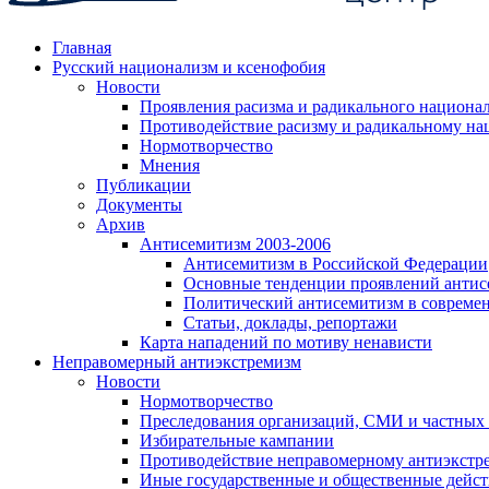
Главная
Русский национализм и ксенофобия
Новости
Проявления расизма и радикального национа
Противодействие расизму и радикальному на
Нормотворчество
Мнения
Публикации
Документы
Архив
Антисемитизм 2003-2006
Антисемитизм в Российской Федерации
Основные тенденции проявлений антис
Политический антисемитизм в совреме
Статьи, доклады, репортажи
Карта нападений по мотиву ненависти
Неправомерный антиэкстремизм
Новости
Нормотворчество
Преследования организаций, СМИ и частных
Избирательные кампании
Противодействие неправомерному антиэкстр
Иные государственные и общественные дейст