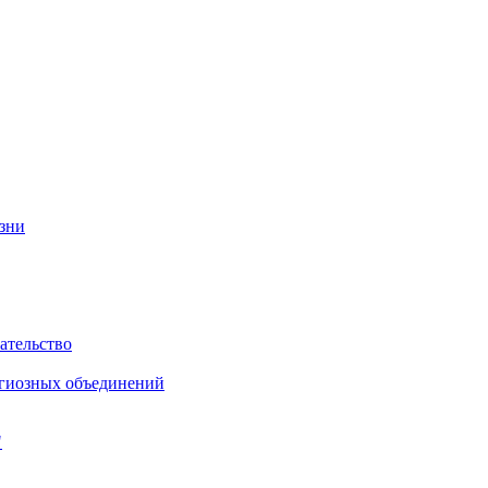
изни
ательство
игиозных объединений
"