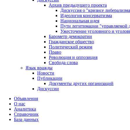
Архив предыдущего проекта
Дискуссия о "кризисе либерализм
Идеология консерватизма
Национальная идея
Пути легитимации "управляемой 
Ужесточение уголовного и уголов
Барометр демократии
Гражданское общество
Политический режим
Право
Революция и оппозиция
Свобода слова
Язык вражды
Новости
Публикации
Документы других организаций
Дискуссии
Объявления
О нас
Аналитика
Справочник
База данных