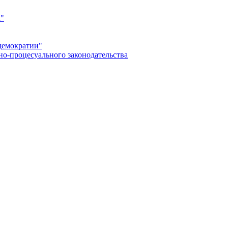
а"
демократии"
но-процесуального законодательства