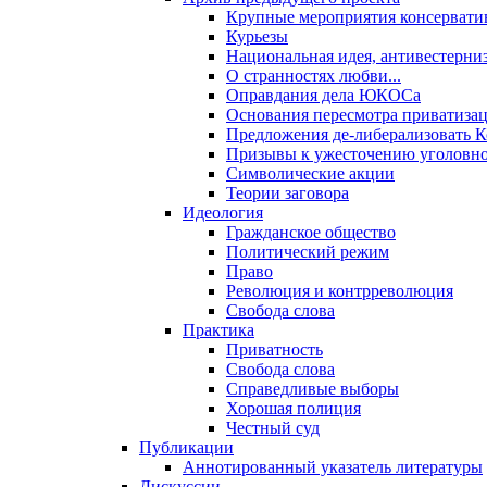
Крупные мероприятия консервати
Курьезы
Национальная идея, антивестерни
О странностях любви...
Оправдания дела ЮКОСа
Основания пересмотра приватиза
Предложения де-либерализовать 
Призывы к ужесточению уголовног
Символические акции
Теории заговора
Идеология
Гражданское общество
Политический режим
Право
Революция и контрреволюция
Свобода слова
Практика
Приватность
Свобода слова
Справедливые выборы
Хорошая полиция
Честный суд
Публикации
Аннотированный указатель литературы
Дискуссии