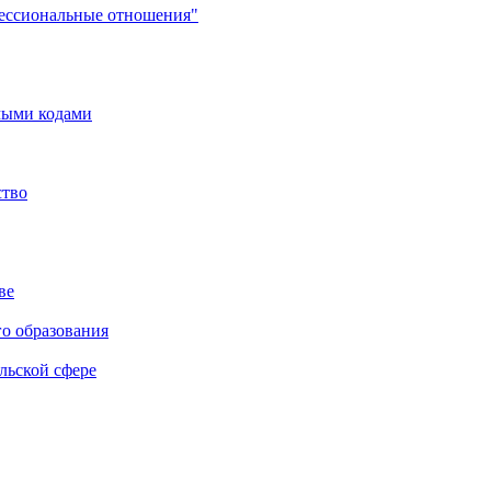
фессиональные отношения"
мыми кодами
ство
ве
го образования
льской сфере