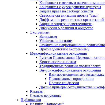
Конфликты с местным населением и ор
Конфликты с учреждениями культуры
Защита права на свободу совести
Светские организации против "сект"
Диффамация религиозных организаций
Акции в защиту нравственности
Дискуссии о религии и обществе
Экстремизм
Вандализм
Убийства и насилие
Разжигание национальной и религиозно
Противодействие экстремизму
Межконфессиональные отношения
Русская Православная Церковь и католи
Христианство и ислам
Традиционные религии против "сект"
Внутриконфессиональные отношения
Взаимоотношения мусульманских 
Православные юрисдикции
Прочие конфессии
Другие примеры сотрудничества и конф
Курьезы
Сколько верующих
Публикации
Из книг "Панорамы"