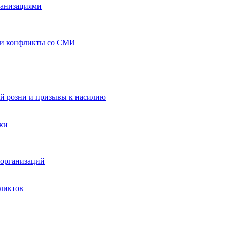
ганизациями
 и конфликты со СМИ
й розни и призывы к насилию
ки
организаций
ликтов