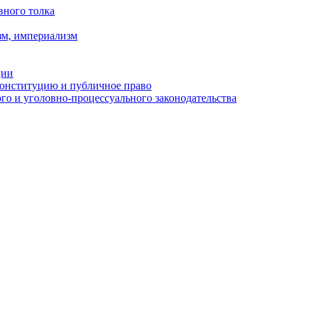
вного толка
зм, империализм
ции
Конституцию и публичное право
о и уголовно-процессуального законодательства