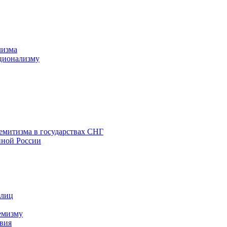
лизма
ционализму
емитизма в государствах СНГ
нной России
 лиц
емизму
вия