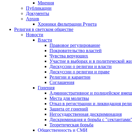
Мнения
Публикации
Документы
Архив
Хроники фильтрации Рунета
Религия в светском обществе
Новости
Власти
Правовое регулирование
Покровительство властей
Чувства верующих
Участие в выборах и в политической ж
Дискуссии о религии и власти
Дискуссии о религии и праве
Религии и карантин
Соглашения
Гонения
Административное и полицейское вмеш
Места для молитвы
Отказ в регистрации и ликвидация рел
Защита от гонений
Негосударственная дискриминация
Дискриминация и борьба с "сектантами
Теоретическая борьба
Общественность и СМИ