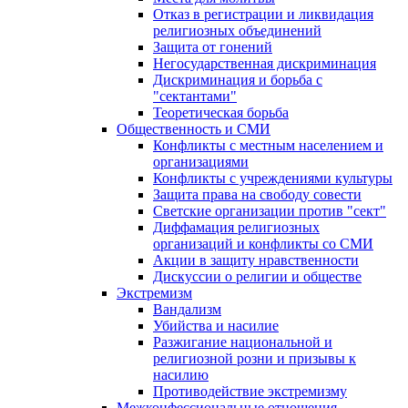
Отказ в регистрации и ликвидация
религиозных объединений
Защита от гонений
Негосударственная дискриминация
Дискриминация и борьба с
"сектантами"
Теоретическая борьба
Общественность и СМИ
Конфликты с местным населением и
организациями
Конфликты с учреждениями культуры
Защита права на свободу совести
Светские организации против "сект"
Диффамация религиозных
организаций и конфликты со СМИ
Акции в защиту нравственности
Дискуссии о религии и обществе
Экстремизм
Вандализм
Убийства и насилие
Разжигание национальной и
религиозной розни и призывы к
насилию
Противодействие экстремизму
Межконфессиональные отношения