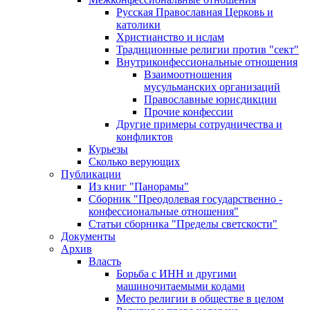
Русская Православная Церковь и
католики
Христианство и ислам
Традиционные религии против "сект"
Внутриконфессиональные отношения
Взаимоотношения
мусульманских организаций
Православные юрисдикции
Прочие конфессии
Другие примеры сотрудничества и
конфликтов
Курьезы
Сколько верующих
Публикации
Из книг "Панорамы"
Сборник "Преодолевая государственно -
конфессиональные отношения"
Статьи сборника "Пределы светскости"
Документы
Архив
Власть
Борьба с ИНН и другими
машиночитаемыми кодами
Место религии в обществе в целом