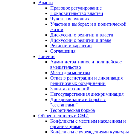
Власти
Правовое регулирование
Покровительство властей
Чувства верующих
Участие в выборах и в политической
жизни
Дискуссии о религии и власти
Дискуссии о религии и праве
Религии и карантин
Соглашения
Гонения
Административное и полицейское
вмешательство
Места для молитвы
Отказ в регистрации и ликвидация
религиозных объединений
Защита от гонений
Негосударственная дискриминация
Дискриминация и борьба с
"сектантами"
Теоретическая борьба
Общественность и СМИ
Конфликты с местным населением и
организациями
Конфликты с учреждениями культуры