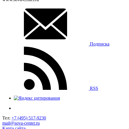
Подписка
RSS
Тел:
+7 (495) 517-9230
mail@sova-center.ru
Карта сайта