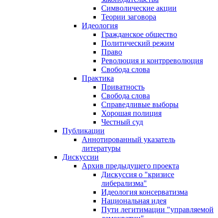
Символические акции
Теории заговора
Идеология
Гражданское общество
Политический режим
Право
Революция и контрреволюция
Свобода слова
Практика
Приватность
Свобода слова
Справедливые выборы
Хорошая полиция
Честный суд
Публикации
Аннотированный указатель
литературы
Дискуссии
Архив предыдущего проекта
Дискуссия о "кризисе
либерализма"
Идеология консерватизма
Национальная идея
Пути легитимации "управляемой