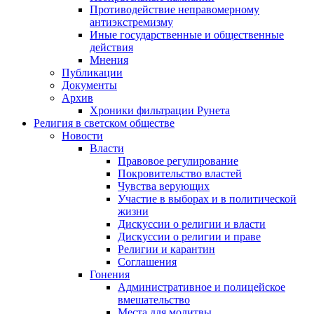
Противодействие неправомерному
антиэкстремизму
Иные государственные и общественные
действия
Мнения
Публикации
Документы
Архив
Хроники фильтрации Рунета
Религия в светском обществе
Новости
Власти
Правовое регулирование
Покровительство властей
Чувства верующих
Участие в выборах и в политической
жизни
Дискуссии о религии и власти
Дискуссии о религии и праве
Религии и карантин
Соглашения
Гонения
Административное и полицейское
вмешательство
Места для молитвы