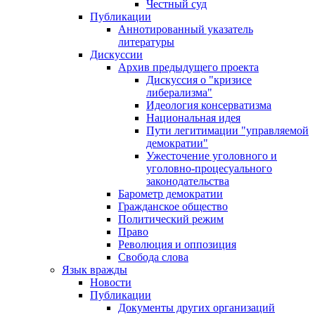
Честный суд
Публикации
Аннотированный указатель
литературы
Дискуссии
Архив предыдущего проекта
Дискуссия о "кризисе
либерализма"
Идеология консерватизма
Национальная идея
Пути легитимации "управляемой
демократии"
Ужесточение уголовного и
уголовно-процесуального
законодательства
Барометр демократии
Гражданское общество
Политический режим
Право
Революция и оппозиция
Свобода слова
Язык вражды
Новости
Публикации
Документы других организаций