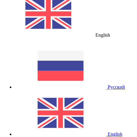
English
Русский
English