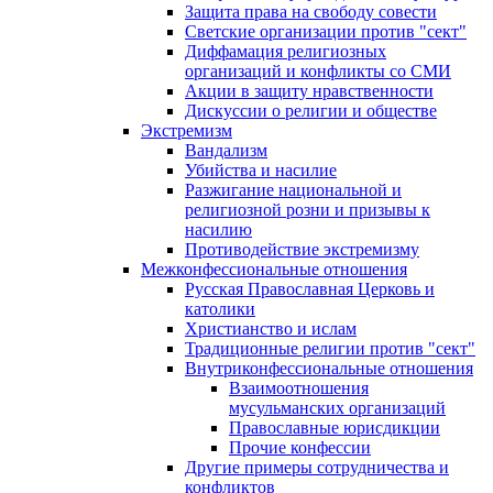
Защита права на свободу совести
Светские организации против "сект"
Диффамация религиозных
организаций и конфликты со СМИ
Акции в защиту нравственности
Дискуссии о религии и обществе
Экстремизм
Вандализм
Убийства и насилие
Разжигание национальной и
религиозной розни и призывы к
насилию
Противодействие экстремизму
Межконфессиональные отношения
Русская Православная Церковь и
католики
Христианство и ислам
Традиционные религии против "сект"
Внутриконфессиональные отношения
Взаимоотношения
мусульманских организаций
Православные юрисдикции
Прочие конфессии
Другие примеры сотрудничества и
конфликтов