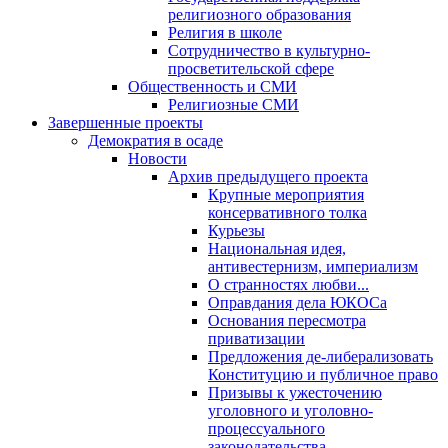
религиозного образования
Религия в школе
Сотрудничество в культурно-
просветительской сфере
Общественность и СМИ
Религиозные СМИ
Завершенные проекты
Демократия в осаде
Новости
Архив предыдущего проекта
Крупные мероприятия
консервативного толка
Курьезы
Национальная идея,
антивестернизм, империализм
О странностях любви...
Оправдания дела ЮКОСа
Основания пересмотра
приватизации
Предложения де-либерализовать
Конституцию и публичное право
Призывы к ужесточению
уголовного и уголовно-
процессуального
законодательства