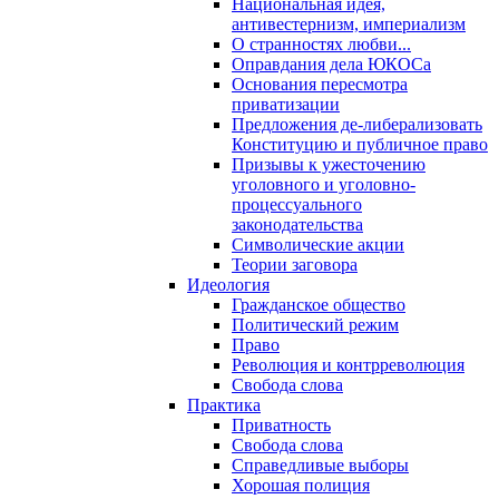
Национальная идея,
антивестернизм, империализм
О странностях любви...
Оправдания дела ЮКОСа
Основания пересмотра
приватизации
Предложения де-либерализовать
Конституцию и публичное право
Призывы к ужесточению
уголовного и уголовно-
процессуального
законодательства
Символические акции
Теории заговора
Идеология
Гражданское общество
Политический режим
Право
Революция и контрреволюция
Свобода слова
Практика
Приватность
Свобода слова
Справедливые выборы
Хорошая полиция