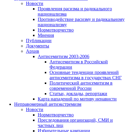
Новости
Проявления расизма и радикального
национализма
Противодействие расизму и радикальному
национализму
Нормотворчество
Мнения
Публикации
Документы
Архив
Антисемитизм 2003-2006
Антисемитизм в Российской
Федерации
Основные тенденции проявлений
антисемитизма в государствах СНГ
Политический антисемитизм в
современной России
Статьи, доклады, репортажи
Карта нападений по мотиву ненависти
Неправомерный антиэкстремизм
Новости
Нормотворчество
Преследования организаций, СМИ и
частных лиц
Избирательные кампании