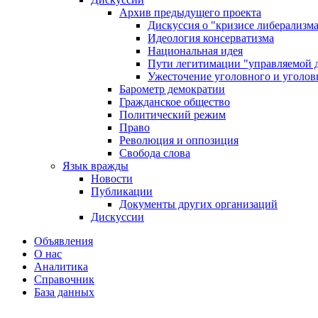
Архив предыдущего проекта
Дискуссия о "кризисе либерализм
Идеология консерватизма
Национальная идея
Пути легитимации "управляемой 
Ужесточение уголовного и уголов
Барометр демократии
Гражданское общество
Политический режим
Право
Революция и оппозиция
Свобода слова
Язык вражды
Новости
Публикации
Документы других организаций
Дискуссии
Объявления
О нас
Аналитика
Справочник
База данных