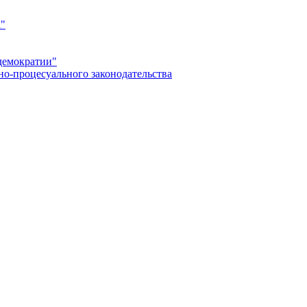
а"
демократии"
но-процесуального законодательства