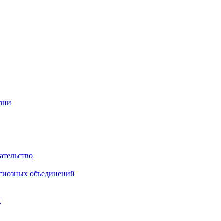
изни
ательство
игиозных объединений
"