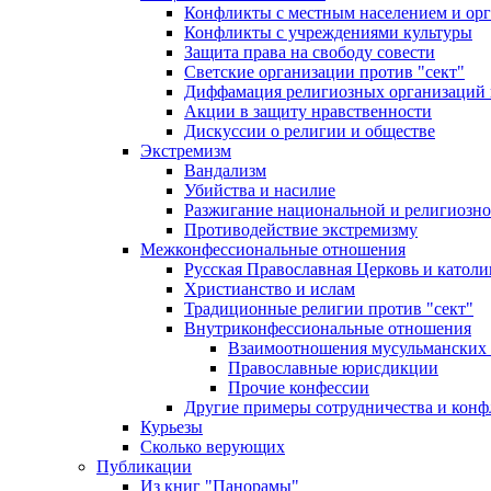
Конфликты с местным населением и ор
Конфликты с учреждениями культуры
Защита права на свободу совести
Светские организации против "сект"
Диффамация религиозных организаций
Акции в защиту нравственности
Дискуссии о религии и обществе
Экстремизм
Вандализм
Убийства и насилие
Разжигание национальной и религиозно
Противодействие экстремизму
Межконфессиональные отношения
Русская Православная Церковь и католи
Христианство и ислам
Традиционные религии против "сект"
Внутриконфессиональные отношения
Взаимоотношения мусульманских 
Православные юрисдикции
Прочие конфессии
Другие примеры сотрудничества и конф
Курьезы
Сколько верующих
Публикации
Из книг "Панорамы"