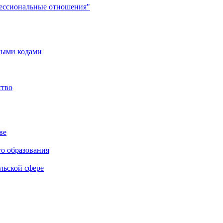
фессиональные отношения"
мыми кодами
ство
ве
го образования
льской сфере