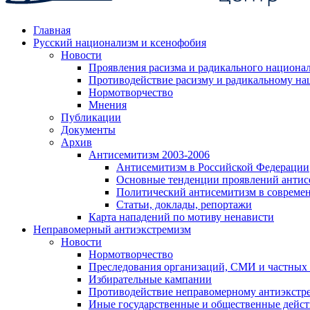
Главная
Русский национализм и ксенофобия
Новости
Проявления расизма и радикального национа
Противодействие расизму и радикальному на
Нормотворчество
Мнения
Публикации
Документы
Архив
Антисемитизм 2003-2006
Антисемитизм в Российской Федерации
Основные тенденции проявлений антис
Политический антисемитизм в совреме
Статьи, доклады, репортажи
Карта нападений по мотиву ненависти
Неправомерный антиэкстремизм
Новости
Нормотворчество
Преследования организаций, СМИ и частных
Избирательные кампании
Противодействие неправомерному антиэкстр
Иные государственные и общественные дейст