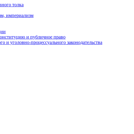
вного толка
зм, империализм
ции
Конституцию и публичное право
о и уголовно-процессуального законодательства