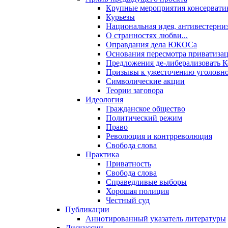
Крупные мероприятия консервати
Курьезы
Национальная идея, антивестерни
О странностях любви...
Оправдания дела ЮКОСа
Основания пересмотра приватиза
Предложения де-либерализовать 
Призывы к ужесточению уголовног
Символические акции
Теории заговора
Идеология
Гражданское общество
Политический режим
Право
Революция и контрреволюция
Свобода слова
Практика
Приватность
Свобода слова
Справедливые выборы
Хорошая полиция
Честный суд
Публикации
Аннотированный указатель литературы
Дискуссии