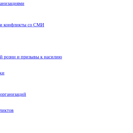
ганизациями
 и конфликты со СМИ
й розни и призывы к насилию
ки
организаций
ликтов