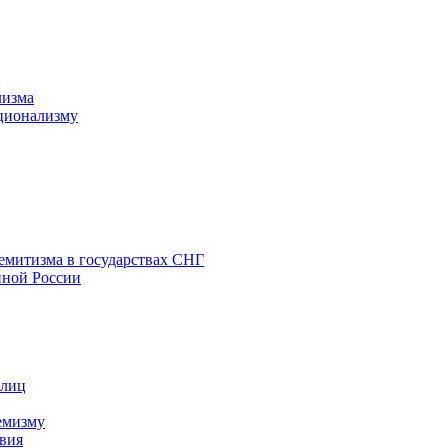
лизма
ционализму
емитизма в государствах СНГ
нной России
 лиц
емизму
вия