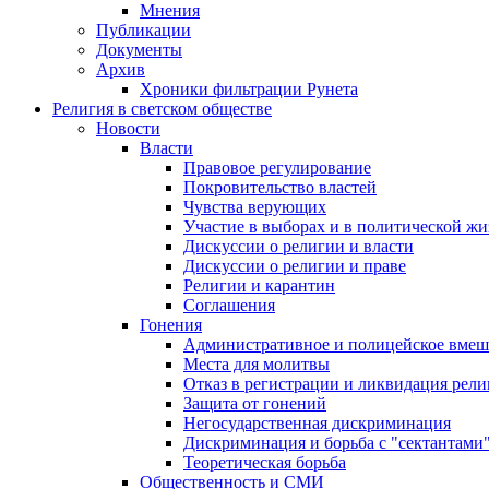
Мнения
Публикации
Документы
Архив
Хроники фильтрации Рунета
Религия в светском обществе
Новости
Власти
Правовое регулирование
Покровительство властей
Чувства верующих
Участие в выборах и в политической ж
Дискуссии о религии и власти
Дискуссии о религии и праве
Религии и карантин
Соглашения
Гонения
Административное и полицейское вмеш
Места для молитвы
Отказ в регистрации и ликвидация рел
Защита от гонений
Негосударственная дискриминация
Дискриминация и борьба с "сектантами
Теоретическая борьба
Общественность и СМИ