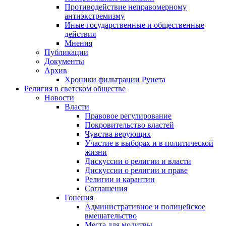
Противодействие неправомерному
антиэкстремизму
Иные государственные и общественные
действия
Мнения
Публикации
Документы
Архив
Хроники фильтрации Рунета
Религия в светском обществе
Новости
Власти
Правовое регулирование
Покровительство властей
Чувства верующих
Участие в выборах и в политической
жизни
Дискуссии о религии и власти
Дискуссии о религии и праве
Религии и карантин
Соглашения
Гонения
Административное и полицейское
вмешательство
Места для молитвы