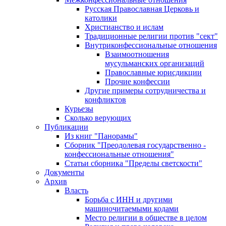
Русская Православная Церковь и
католики
Христианство и ислам
Традиционные религии против "сект"
Внутриконфессиональные отношения
Взаимоотношения
мусульманских организаций
Православные юрисдикции
Прочие конфессии
Другие примеры сотрудничества и
конфликтов
Курьезы
Сколько верующих
Публикации
Из книг "Панорамы"
Сборник "Преодолевая государственно -
конфессиональные отношения"
Статьи сборника "Пределы светскости"
Документы
Архив
Власть
Борьба с ИНН и другими
машиночитаемыми кодами
Место религии в обществе в целом