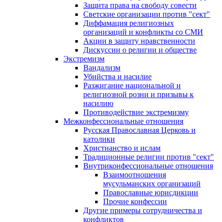
Защита права на свободу совести
Светские организации против "сект"
Диффамация религиозных
организаций и конфликты со СМИ
Акции в защиту нравственности
Дискуссии о религии и обществе
Экстремизм
Вандализм
Убийства и насилие
Разжигание национальной и
религиозной розни и призывы к
насилию
Противодействие экстремизму
Межконфессиональные отношения
Русская Православная Церковь и
католики
Христианство и ислам
Традиционные религии против "сект"
Внутриконфессиональные отношения
Взаимоотношения
мусульманских организаций
Православные юрисдикции
Прочие конфессии
Другие примеры сотрудничества и
конфликтов