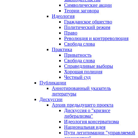
Символические акции
Теории заговора
Идеология
Гражданское общество
Политический режим
Право
Революция и контрреволюция
Свобода слова
Практика
Приватность
Свобода слова
Справедливые выборы
Хорошая полиция
Честный суд
Публикации
Аннотированный указатель
литературы
Дискуссии
Архив предыдущего проекта
Дискуссия о "кризисе
либерализма"
Идеология консерватизма
Национальная идея
Пути легитимации "управляемой