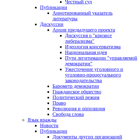
Честный суд
Публикации
Аннотированный указатель
литературы
Дискуссии
Архив предыдущего проекта
Дискуссия о "кризисе
либерализма"
Идеология консерватизма
Национальная идея
Пути легитимации "управляемой
демократии"
Ужесточение уголовного и
уголовно-процесуального
законодательства
Барометр демократии
Гражданское общество
Политический режим
Право
Революция и оппозиция
Свобода слова
Язык вражды
Новости
Публикации
Документы других организаций