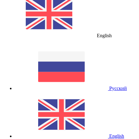
English
Русский
English