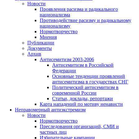
Новости
Проявления расизма и радикального
национализма
Противодействие расизму и радикальному
национализму
Нормотворчество
Мнения
Публикации
Документы
Архив
Антисемитизм 2003-2006
Антисемитизм в Российской
Федерации
Основные тенденции проявлений
антисемитизма в государствах СНГ
Политический антисемитизм в
современной России
Статьи, доклады, репортажи
Карта нападений по мотиву ненависти
Неправомерный антиэкстремизм
Новости
Нормотворчество
Преследования организаций, СМИ и
частных лиц
Избирательные кампании