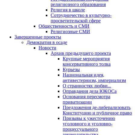
религиозного образования
Религия в школе
Сотрудничество в культурно-
просветительской сфере
Общественность и СМИ
Религиозные СМИ
Завершенные проекты
Демократия в осаде
Новости
Архив предыдущего проекта
Крупные мероприятия
консервативного толка
Курьезы
Национальная идея,
антивестернизм, империализм
О странностях любви...
Оправдания дела ЮКОСа
Основания пересмотра
приватизации
Предложения де-либерализовать
Конституцию и публичное право
Призывы к ужесточению
уголовного и уголовно-
процессуального
законодательства