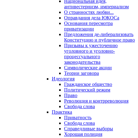
Национальная идея,
антивестернизм, империализм
О странностях любви...
Оправдания дела ЮКОСа
Основания пересмотра
приватизации
Предложения де-либерализовать
Конституцию и публичное право
Призывы к ужесточению
уголовного и уголовно-
процессуального
законодательства
Символические акции
Теории заговора
Идеология
Гражданское общество
Политический режим
Право
Революция и контрреволюция
Свобода слова
Практика
Приватность
Свобода слова
Справедливые выборы
Хорошая полиция