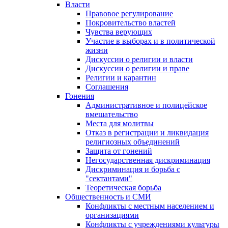
Власти
Правовое регулирование
Покровительство властей
Чувства верующих
Участие в выборах и в политической
жизни
Дискуссии о религии и власти
Дискуссии о религии и праве
Религии и карантин
Соглашения
Гонения
Административное и полицейское
вмешательство
Места для молитвы
Отказ в регистрации и ликвидация
религиозных объединений
Защита от гонений
Негосударственная дискриминация
Дискриминация и борьба с
"сектантами"
Теоретическая борьба
Общественность и СМИ
Конфликты с местным населением и
организациями
Конфликты с учреждениями культуры