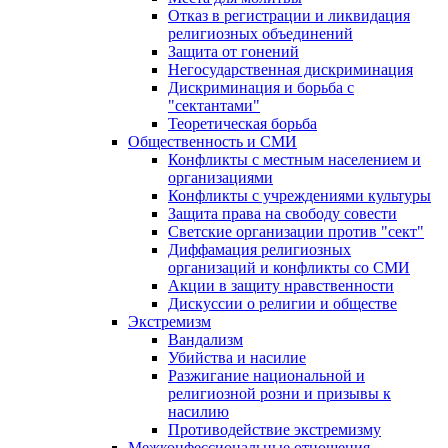
Отказ в регистрации и ликвидация
религиозных объединений
Защита от гонений
Негосударственная дискриминация
Дискриминация и борьба с
"сектантами"
Теоретическая борьба
Общественность и СМИ
Конфликты с местным населением и
организациями
Конфликты с учреждениями культуры
Защита права на свободу совести
Светские организации против "сект"
Диффамация религиозных
организаций и конфликты со СМИ
Акции в защиту нравственности
Дискуссии о религии и обществе
Экстремизм
Вандализм
Убийства и насилие
Разжигание национальной и
религиозной розни и призывы к
насилию
Противодействие экстремизму
Межконфессиональные отношения