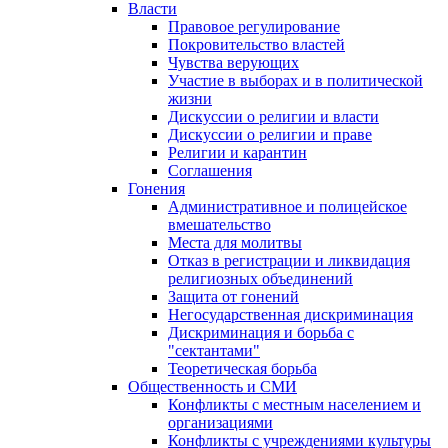
Власти
Правовое регулирование
Покровительство властей
Чувства верующих
Участие в выборах и в политической
жизни
Дискуссии о религии и власти
Дискуссии о религии и праве
Религии и карантин
Соглашения
Гонения
Административное и полицейское
вмешательство
Места для молитвы
Отказ в регистрации и ликвидация
религиозных объединений
Защита от гонений
Негосударственная дискриминация
Дискриминация и борьба с
"сектантами"
Теоретическая борьба
Общественность и СМИ
Конфликты с местным населением и
организациями
Конфликты с учреждениями культуры