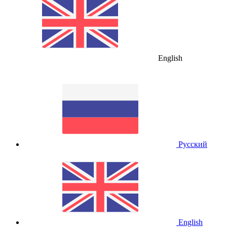
English
Русский
English