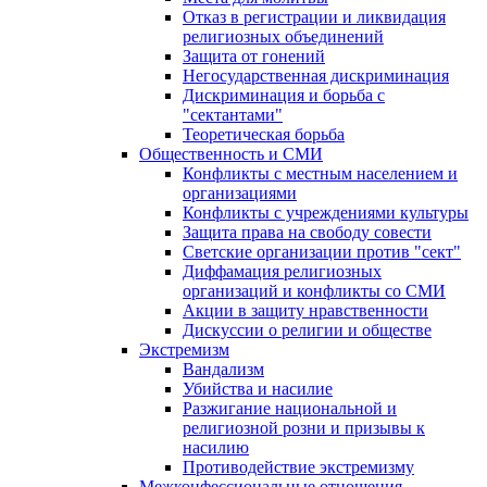
Отказ в регистрации и ликвидация
религиозных объединений
Защита от гонений
Негосударственная дискриминация
Дискриминация и борьба с
"сектантами"
Теоретическая борьба
Общественность и СМИ
Конфликты с местным населением и
организациями
Конфликты с учреждениями культуры
Защита права на свободу совести
Светские организации против "сект"
Диффамация религиозных
организаций и конфликты со СМИ
Акции в защиту нравственности
Дискуссии о религии и обществе
Экстремизм
Вандализм
Убийства и насилие
Разжигание национальной и
религиозной розни и призывы к
насилию
Противодействие экстремизму
Межконфессиональные отношения