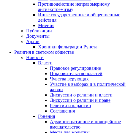
Противодействие неправомерному
антиэкстремизму
Иные государственные и общественные
действия
Мнения
Публикации
Документы
Архив
Хроники фильтрации Рунета
Религия в светском обществе
Новости
Власти
Правовое регулирование
Покровительство властей
Чувства верующих
Участие в выборах и в политической
жизни
Дискуссии о религии и власти
Дискуссии о религии и праве
Религии и карантин
Соглашения
Гонения
Административное и полицейское
вмешательство
Места для молитвы