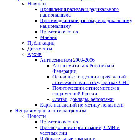
Новости
Проявления расизма и радикального
национализма
Противодействие расизму и радикальному
национализму
Нормотворчество
Мнения
Публикации
Документы
Архив
Антисемитизм 2003-2006
Антисемитизм в Российской
Федерации
Основные тенденции проявлений
антисемитизма в государствах СНГ
Политический антисемитизм в
современной России
Статьи, доклады, репортажи
Карта нападений по мотиву ненависти
Неправомерный антиэкстремизм
Новости
Нормотворчество
Преследования организаций, СМИ и
частных лиц
Избирательные кампании