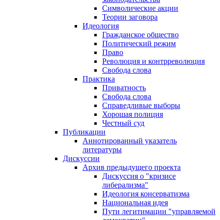
Символические акции
Теории заговора
Идеология
Гражданское общество
Политический режим
Право
Революция и контрреволюция
Свобода слова
Практика
Приватность
Свобода слова
Справедливые выборы
Хорошая полиция
Честный суд
Публикации
Аннотированный указатель
литературы
Дискуссии
Архив предыдущего проекта
Дискуссия о "кризисе
либерализма"
Идеология консерватизма
Национальная идея
Пути легитимации "управляемой