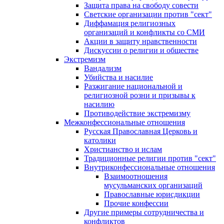
Защита права на свободу совести
Светские организации против "сект"
Диффамация религиозных
организаций и конфликты со СМИ
Акции в защиту нравственности
Дискуссии о религии и обществе
Экстремизм
Вандализм
Убийства и насилие
Разжигание национальной и
религиозной розни и призывы к
насилию
Противодействие экстремизму
Межконфессиональные отношения
Русская Православная Церковь и
католики
Христианство и ислам
Традиционные религии против "сект"
Внутриконфессиональные отношения
Взаимоотношения
мусульманских организаций
Православные юрисдикции
Прочие конфессии
Другие примеры сотрудничества и
конфликтов