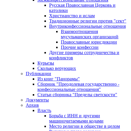
Русская Православная Церковь и
католики
Христианство и ислам
Традиционные религии против "сект"
Внутриконфессиональные отношения
Взаимоотношения
мусульманских организаций
Православные юрисдикции
Прочие конфессии
Другие примеры сотрудничества и
конфликтов
Курьезы
Сколько верующих
Публикации
Из книг "Панорамы"
Сборник "Преодолевая государственно -
конфессиональные отношения"
Статьи сборника "Пределы светскости"
Документы
Архив
Власть
Борьба с ИНН и другими
машиночитаемыми кодами
Место религии в обществе в целом