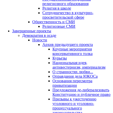
религиозного образования
Религия в школе
Сотрудничество в культурно-
просветительской сфере
Общественность и СМИ
Религиозные СМИ
Завершенные проекты
Демократия в осаде
Новости
Архив предыдущего проекта
Крупные мероприятия
консервативного толка
Курьезы
Национальная идея,
антивестернизм, империализм
О странностях любви...
Оправдания дела ЮКОСа
Основания пересмотра
приватизации
Предложения де-либерализовать
Конституцию и публичное право
Призывы к ужесточению
уголовного и уголовно-
процессуального
законодательства