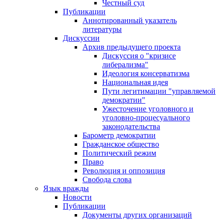
Честный суд
Публикации
Аннотированный указатель
литературы
Дискуссии
Архив предыдущего проекта
Дискуссия о "кризисе
либерализма"
Идеология консерватизма
Национальная идея
Пути легитимации "управляемой
демократии"
Ужесточение уголовного и
уголовно-процесуального
законодательства
Барометр демократии
Гражданское общество
Политический режим
Право
Революция и оппозиция
Свобода слова
Язык вражды
Новости
Публикации
Документы других организаций