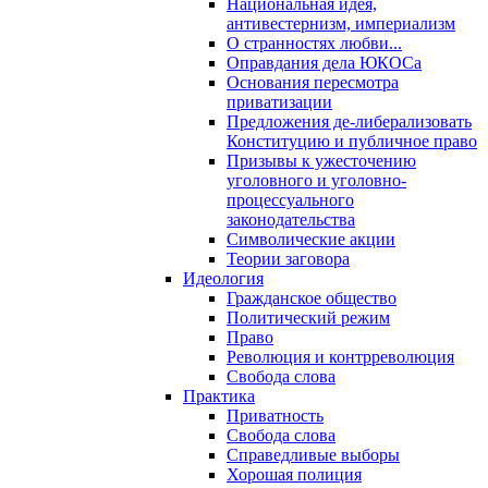
Национальная идея,
антивестернизм, империализм
О странностях любви...
Оправдания дела ЮКОСа
Основания пересмотра
приватизации
Предложения де-либерализовать
Конституцию и публичное право
Призывы к ужесточению
уголовного и уголовно-
процессуального
законодательства
Символические акции
Теории заговора
Идеология
Гражданское общество
Политический режим
Право
Революция и контрреволюция
Свобода слова
Практика
Приватность
Свобода слова
Справедливые выборы
Хорошая полиция