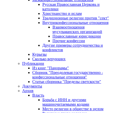
Русская Православная Церковь и
католики
Христианство и ислам
Традиционные религии против "сект"
Внутриконфессиональные отношения
Взаимоотношения
мусульманских организаций
Православные юрисдикции
Прочие конфессии
Другие примеры сотрудничества и
конфликтов
Курьезы
Сколько верующих
Публикации
Из книг "Панорамы"
Сборник "Преодолевая государственно -
конфессиональные отношения"
Статьи сборника "Пределы светскости"
Документы
Архив
Власть
Борьба с ИНН и другими
машиночитаемыми кодами
Место религии в обществе в целом