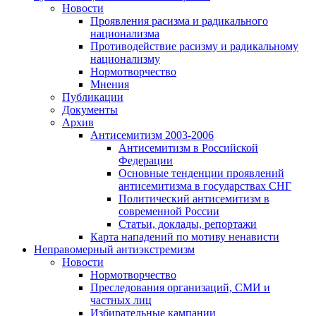
Новости
Проявления расизма и радикального
национализма
Противодействие расизму и радикальному
национализму
Нормотворчество
Мнения
Публикации
Документы
Архив
Антисемитизм 2003-2006
Антисемитизм в Российской
Федерации
Основные тенденции проявлений
антисемитизма в государствах СНГ
Политический антисемитизм в
современной России
Статьи, доклады, репортажи
Карта нападений по мотиву ненависти
Неправомерный антиэкстремизм
Новости
Нормотворчество
Преследования организаций, СМИ и
частных лиц
Избирательные кампании