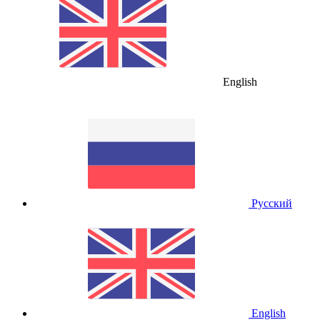
English
Русский
English