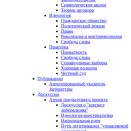
Символические акции
Теории заговора
Идеология
Гражданское общество
Политический режим
Право
Революция и контрреволюция
Свобода слова
Практика
Приватность
Свобода слова
Справедливые выборы
Хорошая полиция
Честный суд
Публикации
Аннотированный указатель
литературы
Дискуссии
Архив предыдущего проекта
Дискуссия о "кризисе
либерализма"
Идеология консерватизма
Национальная идея
Пути легитимации "управляемой