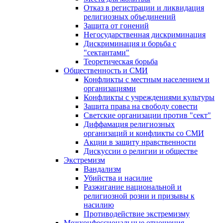
Отказ в регистрации и ликвидация
религиозных объединений
Защита от гонений
Негосударственная дискриминация
Дискриминация и борьба с
"сектантами"
Теоретическая борьба
Общественность и СМИ
Конфликты с местным населением и
организациями
Конфликты с учреждениями культуры
Защита права на свободу совести
Светские организации против "сект"
Диффамация религиозных
организаций и конфликты со СМИ
Акции в защиту нравственности
Дискуссии о религии и обществе
Экстремизм
Вандализм
Убийства и насилие
Разжигание национальной и
религиозной розни и призывы к
насилию
Противодействие экстремизму
Межконфессиональные отношения