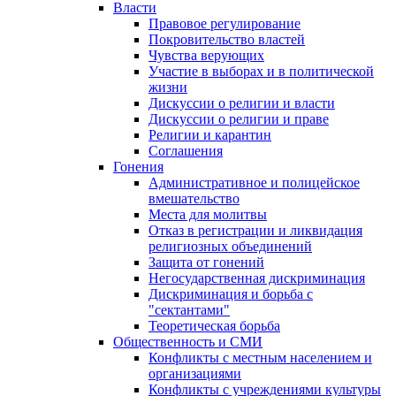
Власти
Правовое регулирование
Покровительство властей
Чувства верующих
Участие в выборах и в политической
жизни
Дискуссии о религии и власти
Дискуссии о религии и праве
Религии и карантин
Соглашения
Гонения
Административное и полицейское
вмешательство
Места для молитвы
Отказ в регистрации и ликвидация
религиозных объединений
Защита от гонений
Негосударственная дискриминация
Дискриминация и борьба с
"сектантами"
Теоретическая борьба
Общественность и СМИ
Конфликты с местным населением и
организациями
Конфликты с учреждениями культуры