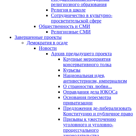
религиозного образования
Религия в школе
Сотрудничество в культурно-
просветительской сфере
Общественность и СМИ
Религиозные СМИ
Завершенные проекты
Демократия в осаде
Новости
Архив предыдущего проекта
Крупные мероприятия
консервативного толка
Курьезы
Национальная идея,
антивестернизм, империализм
О странностях любви...
Оправдания дела ЮКОСа
Основания пересмотра
приватизации
Предложения де-либерализовать
Конституцию и публичное право
Призывы к ужесточению
уголовного и уголовно-
процессуального
законодательства