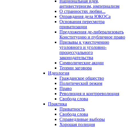
Национальная идея,
антивестернизм, империализм
О странностях любви...
Оправдания дела ЮКОСа
Основания пересмотра
приватизации
Предложения де-либерализовать
Конституцию и публичное право
Призывы к ужесточению
уголовного и уголовно-
процессуального
законодательства
Символические акции
Теории заговора
Идеология
Гражданское общество
Политический режим
Право
Революция и контрреволюция
Свобода слова
Практика
Приватность
Свобода слова
Справедливые выборы
Хорошая полиция