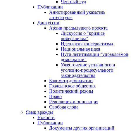
Честный суд
Публикации
Аннотированный указатель
литературы
Дискуссии
Архив предыдущего проекта
Дискуссия о "кризисе
либерализма"
Идеология консерватизма
Национальная идея
Пути легитимации "управляемой
демократии"
Ужесточение уголовного и
уголовно-процесуального
законодательства
Барометр демократии
Гражданское общество
Политический режим
Право
Революция и оппозиция
Свобода слова
Язык вражды
Новости
Публикации
Документы других организаций