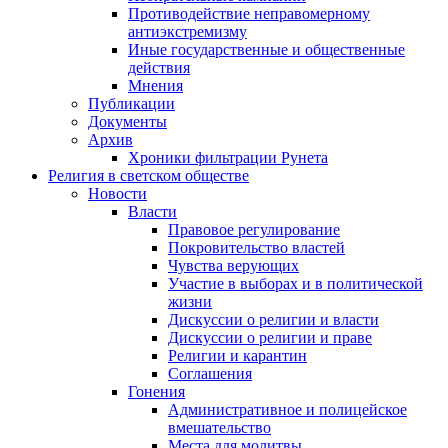
Противодействие неправомерному
антиэкстремизму
Иные государственные и общественные
действия
Мнения
Публикации
Документы
Архив
Хроники фильтрации Рунета
Религия в светском обществе
Новости
Власти
Правовое регулирование
Покровительство властей
Чувства верующих
Участие в выборах и в политической
жизни
Дискуссии о религии и власти
Дискуссии о религии и праве
Религии и карантин
Соглашения
Гонения
Административное и полицейское
вмешательство
Места для молитвы