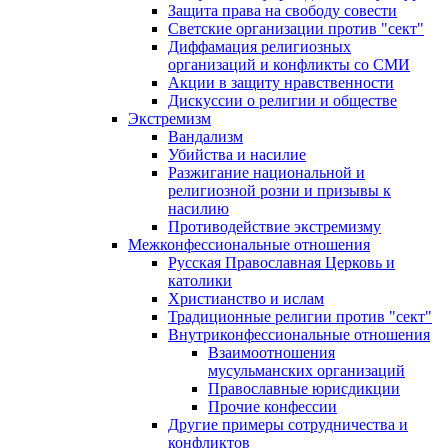
Защита права на свободу совести
Светские организации против "сект"
Диффамация религиозных
организаций и конфликты со СМИ
Акции в защиту нравственности
Дискуссии о религии и обществе
Экстремизм
Вандализм
Убийства и насилие
Разжигание национальной и
религиозной розни и призывы к
насилию
Противодействие экстремизму
Межконфессиональные отношения
Русская Православная Церковь и
католики
Христианство и ислам
Традиционные религии против "сект"
Внутриконфессиональные отношения
Взаимоотношения
мусульманских организаций
Православные юрисдикции
Прочие конфессии
Другие примеры сотрудничества и
конфликтов