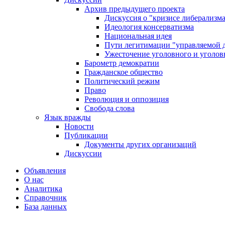
Архив предыдущего проекта
Дискуссия о "кризисе либерализм
Идеология консерватизма
Национальная идея
Пути легитимации "управляемой 
Ужесточение уголовного и уголов
Барометр демократии
Гражданское общество
Политический режим
Право
Революция и оппозиция
Свобода слова
Язык вражды
Новости
Публикации
Документы других организаций
Дискуссии
Объявления
О нас
Аналитика
Справочник
База данных