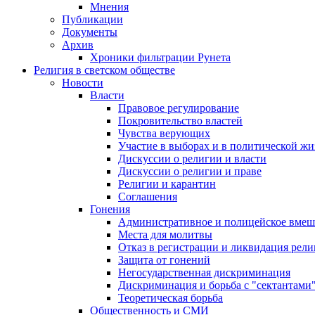
Мнения
Публикации
Документы
Архив
Хроники фильтрации Рунета
Религия в светском обществе
Новости
Власти
Правовое регулирование
Покровительство властей
Чувства верующих
Участие в выборах и в политической ж
Дискуссии о религии и власти
Дискуссии о религии и праве
Религии и карантин
Соглашения
Гонения
Административное и полицейское вмеш
Места для молитвы
Отказ в регистрации и ликвидация рел
Защита от гонений
Негосударственная дискриминация
Дискриминация и борьба с "сектантами
Теоретическая борьба
Общественность и СМИ