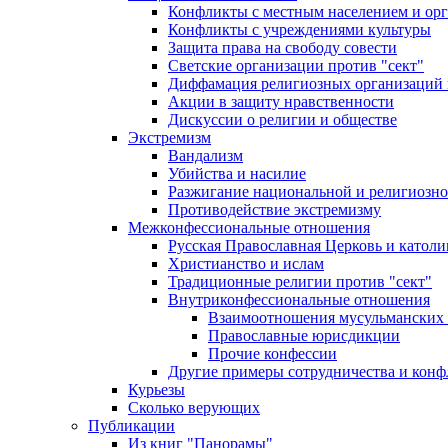
Конфликты с местным населением и ор
Конфликты с учреждениями культуры
Защита права на свободу совести
Светские организации против "сект"
Диффамация религиозных организаций
Акции в защиту нравственности
Дискуссии о религии и обществе
Экстремизм
Вандализм
Убийства и насилие
Разжигание национальной и религиозно
Противодействие экстремизму
Межконфессиональные отношения
Русская Православная Церковь и католи
Христианство и ислам
Традиционные религии против "сект"
Внутриконфессиональные отношения
Взаимоотношения мусульманских 
Православные юрисдикции
Прочие конфессии
Другие примеры сотрудничества и конф
Курьезы
Сколько верующих
Публикации
Из книг "Панорамы"