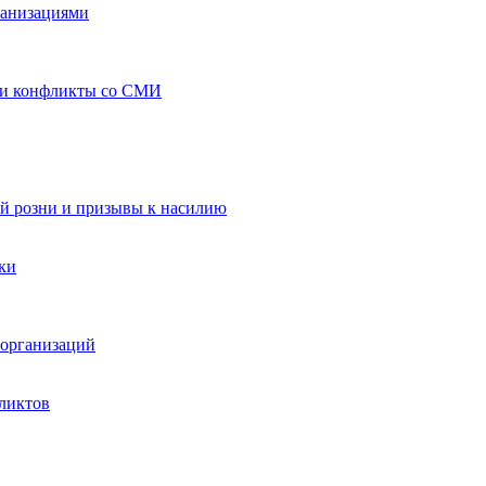
ганизациями
 и конфликты со СМИ
й розни и призывы к насилию
ки
организаций
ликтов