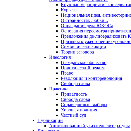
Крупные мероприятия консервати
Курьезы
Национальная идея, антивестерни
О странностях любви...
Оправдания дела ЮКОСа
Основания пересмотра приватиза
Предложения де-либерализовать 
Призывы к ужесточению уголовног
Символические акции
Теории заговора
Идеология
Гражданское общество
Политический режим
Право
Революция и контрреволюция
Свобода слова
Практика
Приватность
Свобода слова
Справедливые выборы
Хорошая полиция
Честный суд
Публикации
Аннотированный указатель литературы
Дискуссии