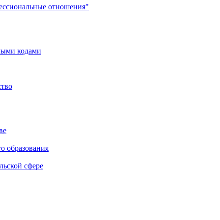
фессиональные отношения"
мыми кодами
ство
ве
го образования
льской сфере