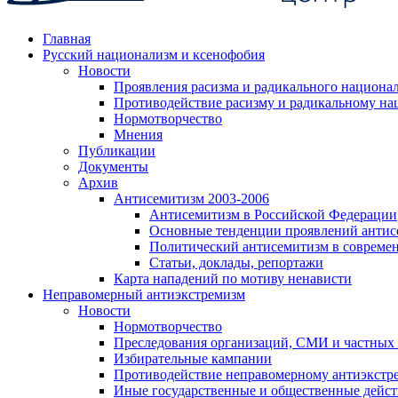
Главная
Русский национализм и ксенофобия
Новости
Проявления расизма и радикального национа
Противодействие расизму и радикальному на
Нормотворчество
Мнения
Публикации
Документы
Архив
Антисемитизм 2003-2006
Антисемитизм в Российской Федерации
Основные тенденции проявлений антис
Политический антисемитизм в совреме
Статьи, доклады, репортажи
Карта нападений по мотиву ненависти
Неправомерный антиэкстремизм
Новости
Нормотворчество
Преследования организаций, СМИ и частных
Избирательные кампании
Противодействие неправомерному антиэкстр
Иные государственные и общественные дейст