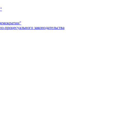
а"
демократии"
но-процесуального законодательства