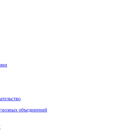
изни
ательство
игиозных объединений
"