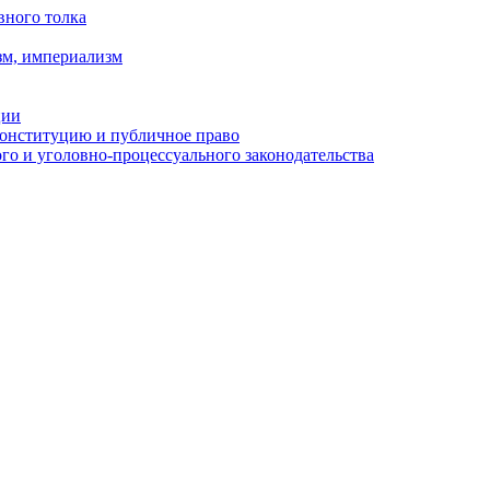
вного толка
зм, империализм
ции
Конституцию и публичное право
о и уголовно-процессуального законодательства