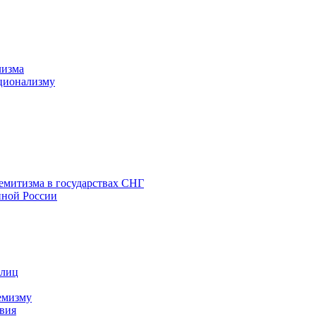
лизма
ционализму
емитизма в государствах СНГ
нной России
 лиц
емизму
вия