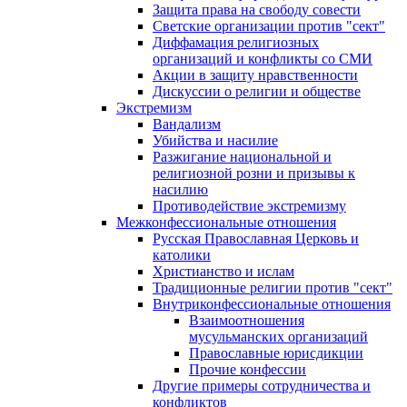
Защита права на свободу совести
Светские организации против "сект"
Диффамация религиозных
организаций и конфликты со СМИ
Акции в защиту нравственности
Дискуссии о религии и обществе
Экстремизм
Вандализм
Убийства и насилие
Разжигание национальной и
религиозной розни и призывы к
насилию
Противодействие экстремизму
Межконфессиональные отношения
Русская Православная Церковь и
католики
Христианство и ислам
Традиционные религии против "сект"
Внутриконфессиональные отношения
Взаимоотношения
мусульманских организаций
Православные юрисдикции
Прочие конфессии
Другие примеры сотрудничества и
конфликтов