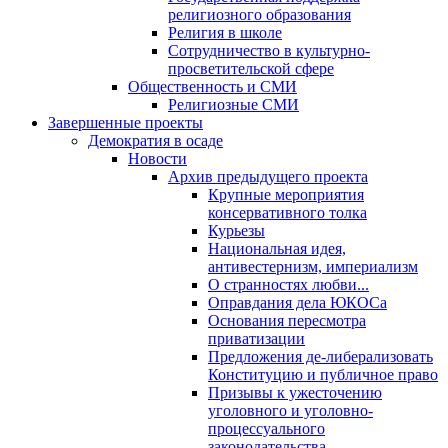
религиозного образования
Религия в школе
Сотрудничество в культурно-
просветительской сфере
Общественность и СМИ
Религиозные СМИ
Завершенные проекты
Демократия в осаде
Новости
Архив предыдущего проекта
Крупные мероприятия
консервативного толка
Курьезы
Национальная идея,
антивестернизм, империализм
О странностях любви...
Оправдания дела ЮКОСа
Основания пересмотра
приватизации
Предложения де-либерализовать
Конституцию и публичное право
Призывы к ужесточению
уголовного и уголовно-
процессуального
законодательства