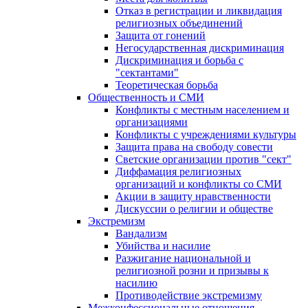
Отказ в регистрации и ликвидация
религиозных объединений
Защита от гонений
Негосударственная дискриминация
Дискриминация и борьба с
"сектантами"
Теоретическая борьба
Общественность и СМИ
Конфликты с местным населением и
организациями
Конфликты с учреждениями культуры
Защита права на свободу совести
Светские организации против "сект"
Диффамация религиозных
организаций и конфликты со СМИ
Акции в защиту нравственности
Дискуссии о религии и обществе
Экстремизм
Вандализм
Убийства и насилие
Разжигание национальной и
религиозной розни и призывы к
насилию
Противодействие экстремизму
Межконфессиональные отношения