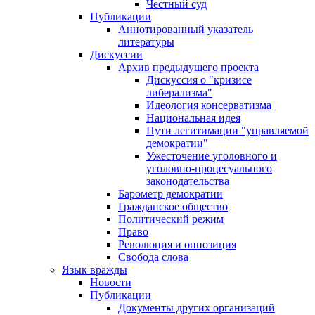
Честный суд
Публикации
Аннотированный указатель
литературы
Дискуссии
Архив предыдущего проекта
Дискуссия о "кризисе
либерализма"
Идеология консерватизма
Национальная идея
Пути легитимации "управляемой
демократии"
Ужесточение уголовного и
уголовно-процесуального
законодательства
Барометр демократии
Гражданское общество
Политический режим
Право
Революция и оппозиция
Свобода слова
Язык вражды
Новости
Публикации
Документы других организаций