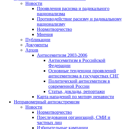
Новости
Проявления расизма и радикального
национализма
Противодействие расизму и радикальному
национализму
Нормотворчество
Мнения
Публикации
Документы
Архив
Антисемитизм 2003-2006
Антисемитизм в Российской
Федерации
Основные тенденции проявлений
антисемитизма в государствах СНГ
Политический антисемитизм в
современной России
Статьи, доклады, репортажи
Карта нападений по мотиву ненависти
Неправомерный антиэкстремизм
Новости
Нормотворчество
Преследования организаций, СМИ и
частных лиц
Избирательные кампании