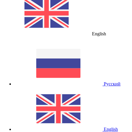
English
Русский
English