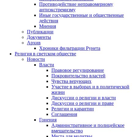
Противодействие неправомерному
антиэкстремизму
Иные государственные и общественные
действия
Мнения
Публикации
Документы
Архив
Хроники фильтрации Рунета
Религия в светском обществе
Новости
Власти
Правовое регулирование
Покровительство властей
Чувства верующих
Участие в выборах и в политической
жизни
Дискуссии о религии и власти
Дискуссии о религии и праве
Религии и карантин
Соглашения
Гонения
Административное и полицейское
вмешательство
Места для молитвы