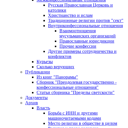
Русская Православная Церковь и
католики
Христианство и ислам
Традиционные религии против "сект"
Внутриконфессиональные отношения
Взаимоотношения
мусульманских организаций
Православные юрисдикции
Прочие конфессии
Другие примеры сотрудничества и
конфликтов
Курьезы
Сколько верующих
Публикации
Из книг "Панорамы"
Сборник "Преодолевая государственно -
конфессиональные отношения"
Статьи сборника "Пределы светскости"
Документы
Архив
Власть
Борьба с ИНН и другими
машиночитаемыми кодами
Место религии в обществе в целом