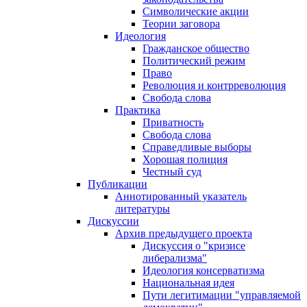
Символические акции
Теории заговора
Идеология
Гражданское общество
Политический режим
Право
Революция и контрреволюция
Свобода слова
Практика
Приватность
Свобода слова
Справедливые выборы
Хорошая полиция
Честный суд
Публикации
Аннотированный указатель
литературы
Дискуссии
Архив предыдущего проекта
Дискуссия о "кризисе
либерализма"
Идеология консерватизма
Национальная идея
Пути легитимации "управляемой