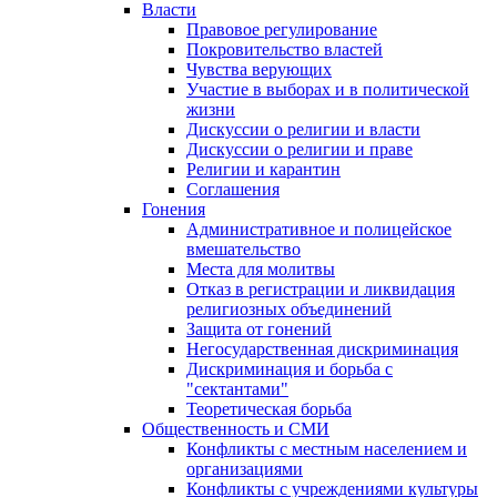
Власти
Правовое регулирование
Покровительство властей
Чувства верующих
Участие в выборах и в политической
жизни
Дискуссии о религии и власти
Дискуссии о религии и праве
Религии и карантин
Соглашения
Гонения
Административное и полицейское
вмешательство
Места для молитвы
Отказ в регистрации и ликвидация
религиозных объединений
Защита от гонений
Негосударственная дискриминация
Дискриминация и борьба с
"сектантами"
Теоретическая борьба
Общественность и СМИ
Конфликты с местным населением и
организациями
Конфликты с учреждениями культуры