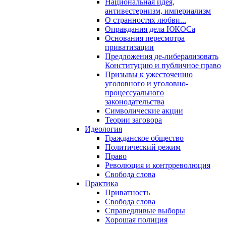
Национальная идея,
антивестернизм, империализм
О странностях любви...
Оправдания дела ЮКОСа
Основания пересмотра
приватизации
Предложения де-либерализовать
Конституцию и публичное право
Призывы к ужесточению
уголовного и уголовно-
процессуального
законодательства
Символические акции
Теории заговора
Идеология
Гражданское общество
Политический режим
Право
Революция и контрреволюция
Свобода слова
Практика
Приватность
Свобода слова
Справедливые выборы
Хорошая полиция