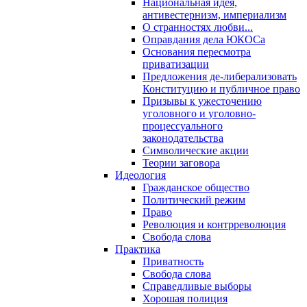
Национальная идея,
антивестернизм, империализм
О странностях любви...
Оправдания дела ЮКОСа
Основания пересмотра
приватизации
Предложения де-либерализовать
Конституцию и публичное право
Призывы к ужесточению
уголовного и уголовно-
процессуального
законодательства
Символические акции
Теории заговора
Идеология
Гражданское общество
Политический режим
Право
Революция и контрреволюция
Свобода слова
Практика
Приватность
Свобода слова
Справедливые выборы
Хорошая полиция