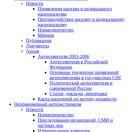
Новости
Проявления расизма и радикального
национализма
Противодействие расизму и радикальному
национализму
Нормотворчество
Мнения
Публикации
Документы
Архив
Антисемитизм 2003-2006
Антисемитизм в Российской
Федерации
Основные тенденции проявлений
антисемитизма в государствах СНГ
Политический антисемитизм в
современной России
Статьи, доклады, репортажи
Карта нападений по мотиву ненависти
Неправомерный антиэкстремизм
Новости
Нормотворчество
Преследования организаций, СМИ и
частных лиц
Избирательные кампании