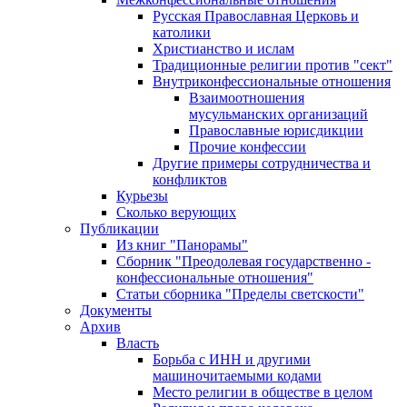
Русская Православная Церковь и
католики
Христианство и ислам
Традиционные религии против "сект"
Внутриконфессиональные отношения
Взаимоотношения
мусульманских организаций
Православные юрисдикции
Прочие конфессии
Другие примеры сотрудничества и
конфликтов
Курьезы
Сколько верующих
Публикации
Из книг "Панорамы"
Сборник "Преодолевая государственно -
конфессиональные отношения"
Статьи сборника "Пределы светскости"
Документы
Архив
Власть
Борьба с ИНН и другими
машиночитаемыми кодами
Место религии в обществе в целом