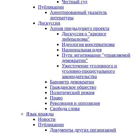
Честный суд
Публикации
Аннотированный указатель
литературы
Дискуссии
Архив предыдущего проекта
Дискуссия о "кризисе
либерализма"
Идеология консерватизма
Национальная идея
Пути легитимации "управляемой
демократии"
Ужесточение уголовного и
уголовно-процесуального
законодательства
Барометр демократии
Гражданское общество
Политический режим
Право
Революция и оппозиция
Свобода слова
Язык вражды
Новости
Публикации
Документы других организаций