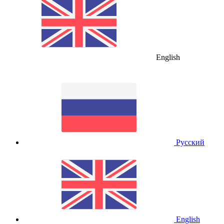
English
Русский
English