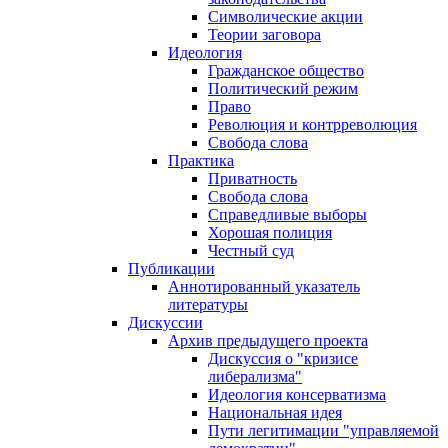
Символические акции
Теории заговора
Идеология
Гражданское общество
Политический режим
Право
Революция и контрреволюция
Свобода слова
Практика
Приватность
Свобода слова
Справедливые выборы
Хорошая полиция
Честный суд
Публикации
Аннотированный указатель
литературы
Дискуссии
Архив предыдущего проекта
Дискуссия о "кризисе
либерализма"
Идеология консерватизма
Национальная идея
Пути легитимации "управляемой