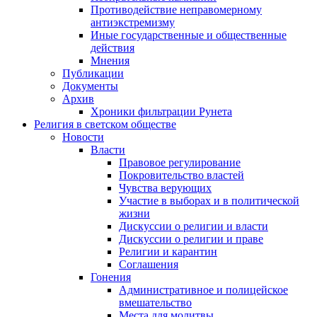
Противодействие неправомерному
антиэкстремизму
Иные государственные и общественные
действия
Мнения
Публикации
Документы
Архив
Хроники фильтрации Рунета
Религия в светском обществе
Новости
Власти
Правовое регулирование
Покровительство властей
Чувства верующих
Участие в выборах и в политической
жизни
Дискуссии о религии и власти
Дискуссии о религии и праве
Религии и карантин
Соглашения
Гонения
Административное и полицейское
вмешательство
Места для молитвы