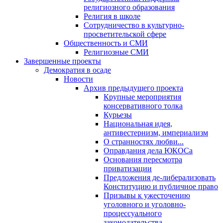
религиозного образования
Религия в школе
Сотрудничество в культурно-
просветительской сфере
Общественность и СМИ
Религиозные СМИ
Завершенные проекты
Демократия в осаде
Новости
Архив предыдущего проекта
Крупные мероприятия
консервативного толка
Курьезы
Национальная идея,
антивестернизм, империализм
О странностях любви...
Оправдания дела ЮКОСа
Основания пересмотра
приватизации
Предложения де-либерализовать
Конституцию и публичное право
Призывы к ужесточению
уголовного и уголовно-
процессуального
законодательства