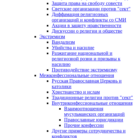
Защита права на свободу совести
Светские организации против "сект"
Диффамация религиозных
организаций и конфликты со СМИ
Акции в защиту нравственности
Дискуссии о религии и обществе
Экстремизм
Вандализм
Убийства и насилие
Разжигание национальной и
религиозной розни и призывы к
насилию
Противодействие экстремизму
Межконфессиональные отношения
Русская Православная Церковь и
католики
Христианство и ислам
Традиционные религии против "сект"
Внутриконфессиональные отношения
Взаимоотношения
мусульманских организаций
Православные юрисдикции
Прочие конфессии
Другие примеры сотрудничества и
конфликтов