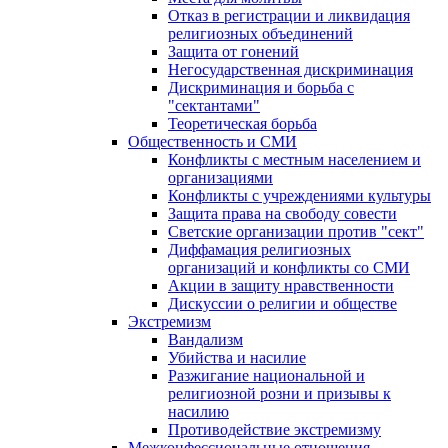
Отказ в регистрации и ликвидация
религиозных объединений
Защита от гонений
Негосударственная дискриминация
Дискриминация и борьба с
"сектантами"
Теоретическая борьба
Общественность и СМИ
Конфликты с местным населением и
организациями
Конфликты с учреждениями культуры
Защита права на свободу совести
Светские организации против "сект"
Диффамация религиозных
организаций и конфликты со СМИ
Акции в защиту нравственности
Дискуссии о религии и обществе
Экстремизм
Вандализм
Убийства и насилие
Разжигание национальной и
религиозной розни и призывы к
насилию
Противодействие экстремизму
Межконфессиональные отношения