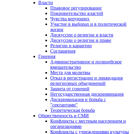
Власти
Правовое регулирование
Покровительство властей
Чувства верующих
Участие в выборах и в политической
жизни
Дискуссии о религии и власти
Дискуссии о религии и праве
Религии и карантин
Соглашения
Гонения
Административное и полицейское
вмешательство
Места для молитвы
Отказ в регистрации и ликвидация
религиозных объединений
Защита от гонений
Негосударственная дискриминация
Дискриминация и борьба с
"сектантами"
Теоретическая борьба
Общественность и СМИ
Конфликты с местным населением и
организациями
Конфликты с учреждениями культуры