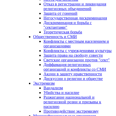
Отказ в регистрации и ликвидация
религиозных объединений
Защита от гонений
Негосударственная дискриминация
Дискриминация и борьба с
"сектантами"
Теоретическая борьба
Общественность и СМИ
Конфликты с местным населением и
организациями
Конфликты с учреждениями культуры
Защита права на свободу совести
Светские организации против "сект"
Диффамация религиозных
организаций и конфликты со СМИ
Акции в защиту нравственности
Дискуссии о религии и обществе
Экстремизм
Вандализм
Убийства и насилие
Разжигание национальной и
религиозной розни и призывы к
насилию
Противодействие экстремизму
Межконфессиональные отношения