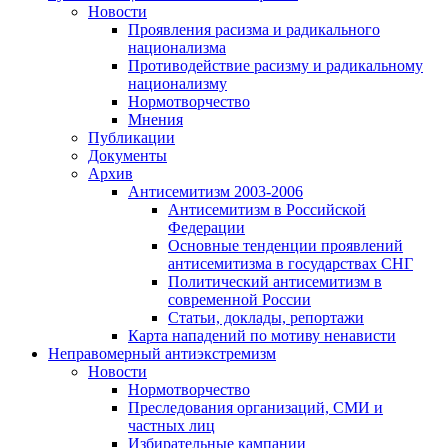
Новости
Проявления расизма и радикального
национализма
Противодействие расизму и радикальному
национализму
Нормотворчество
Мнения
Публикации
Документы
Архив
Антисемитизм 2003-2006
Антисемитизм в Российской
Федерации
Основные тенденции проявлений
антисемитизма в государствах СНГ
Политический антисемитизм в
современной России
Статьи, доклады, репортажи
Карта нападений по мотиву ненависти
Неправомерный антиэкстремизм
Новости
Нормотворчество
Преследования организаций, СМИ и
частных лиц
Избирательные кампании