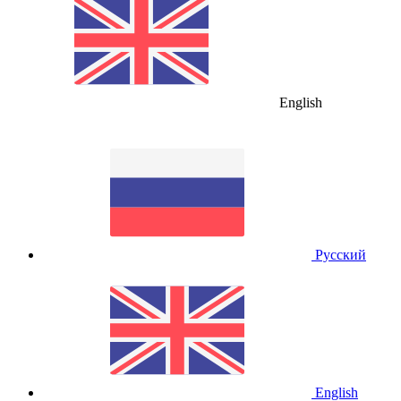
English
Русский
English