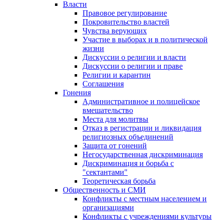
Власти
Правовое регулирование
Покровительство властей
Чувства верующих
Участие в выборах и в политической
жизни
Дискуссии о религии и власти
Дискуссии о религии и праве
Религии и карантин
Соглашения
Гонения
Административное и полицейское
вмешательство
Места для молитвы
Отказ в регистрации и ликвидация
религиозных объединений
Защита от гонений
Негосударственная дискриминация
Дискриминация и борьба с
"сектантами"
Теоретическая борьба
Общественность и СМИ
Конфликты с местным населением и
организациями
Конфликты с учреждениями культуры