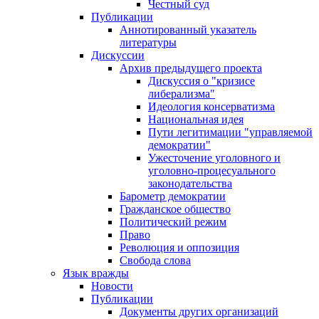
Честный суд
Публикации
Аннотированный указатель
литературы
Дискуссии
Архив предыдущего проекта
Дискуссия о "кризисе
либерализма"
Идеология консерватизма
Национальная идея
Пути легитимации "управляемой
демократии"
Ужесточение уголовного и
уголовно-процесуального
законодательства
Барометр демократии
Гражданское общество
Политический режим
Право
Революция и оппозиция
Свобода слова
Язык вражды
Новости
Публикации
Документы других организаций