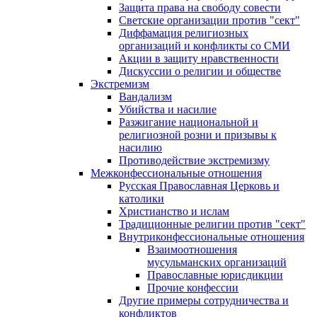
Защита права на свободу совести
Светские организации против "сект"
Диффамация религиозных
организаций и конфликты со СМИ
Акции в защиту нравственности
Дискуссии о религии и обществе
Экстремизм
Вандализм
Убийства и насилие
Разжигание национальной и
религиозной розни и призывы к
насилию
Противодействие экстремизму
Межконфессиональные отношения
Русская Православная Церковь и
католики
Христианство и ислам
Традиционные религии против "сект"
Внутриконфессиональные отношения
Взаимоотношения
мусульманских организаций
Православные юрисдикции
Прочие конфессии
Другие примеры сотрудничества и
конфликтов