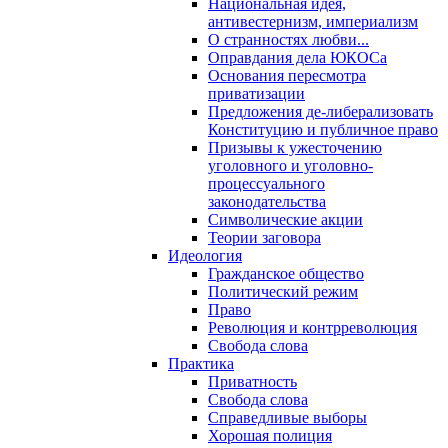
Национальная идея,
антивестернизм, империализм
О странностях любви...
Оправдания дела ЮКОСа
Основания пересмотра
приватизации
Предложения де-либерализовать
Конституцию и публичное право
Призывы к ужесточению
уголовного и уголовно-
процессуального
законодательства
Символические акции
Теории заговора
Идеология
Гражданское общество
Политический режим
Право
Революция и контрреволюция
Свобода слова
Практика
Приватность
Свобода слова
Справедливые выборы
Хорошая полиция