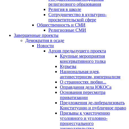
религиозного образования
Религия в школе
Сотрудничество в культурно-
просветительской сфере
Общественность и СМИ
Религиозные СМИ
Завершенные проекты
Демократия в осаде
Новости
Архив предыдущего проекта
Крупные мероприятия
консервативного толка
Курьезы
Национальная идея,
антивестернизм, империализм
О странностях любви...
Оправдания дела ЮКОСа
Основания пересмотра
приватизации
Предложения де-либерализовать
Конституцию и публичное право
Призывы к ужесточению
уголовного и уголовно-
процессуального
законодательства