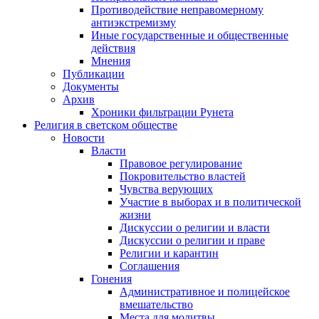
Противодействие неправомерному
антиэкстремизму
Иные государственные и общественные
действия
Мнения
Публикации
Документы
Архив
Хроники фильтрации Рунета
Религия в светском обществе
Новости
Власти
Правовое регулирование
Покровительство властей
Чувства верующих
Участие в выборах и в политической
жизни
Дискуссии о религии и власти
Дискуссии о религии и праве
Религии и карантин
Соглашения
Гонения
Административное и полицейское
вмешательство
Места для молитвы