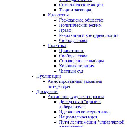
Символические акции
Теории заговора
Идеология
Гражданское общество
Политический режим
Право
Революция и контрреволюция
Свобода слова
Практика
Приватность
Свобода слова
Справедливые выборы
Хорошая полиция
Честный суд
Публикации
Аннотированный указатель
литературы
Дискуссии
Архив предыдущего проекта
Дискуссия о "кризисе
либерализма"
Идеология консерватизма
Национальная идея
Пути легитимации "управляемой