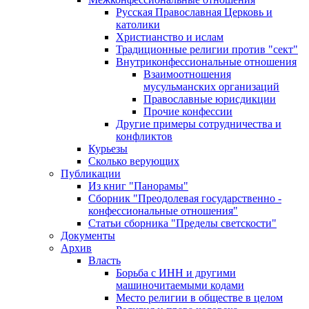
Русская Православная Церковь и
католики
Христианство и ислам
Традиционные религии против "сект"
Внутриконфессиональные отношения
Взаимоотношения
мусульманских организаций
Православные юрисдикции
Прочие конфессии
Другие примеры сотрудничества и
конфликтов
Курьезы
Сколько верующих
Публикации
Из книг "Панорамы"
Сборник "Преодолевая государственно -
конфессиональные отношения"
Статьи сборника "Пределы светскости"
Документы
Архив
Власть
Борьба с ИНН и другими
машиночитаемыми кодами
Место религии в обществе в целом