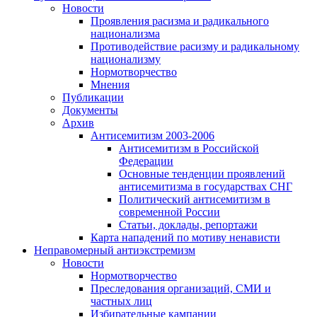
Новости
Проявления расизма и радикального
национализма
Противодействие расизму и радикальному
национализму
Нормотворчество
Мнения
Публикации
Документы
Архив
Антисемитизм 2003-2006
Антисемитизм в Российской
Федерации
Основные тенденции проявлений
антисемитизма в государствах СНГ
Политический антисемитизм в
современной России
Статьи, доклады, репортажи
Карта нападений по мотиву ненависти
Неправомерный антиэкстремизм
Новости
Нормотворчество
Преследования организаций, СМИ и
частных лиц
Избирательные кампании