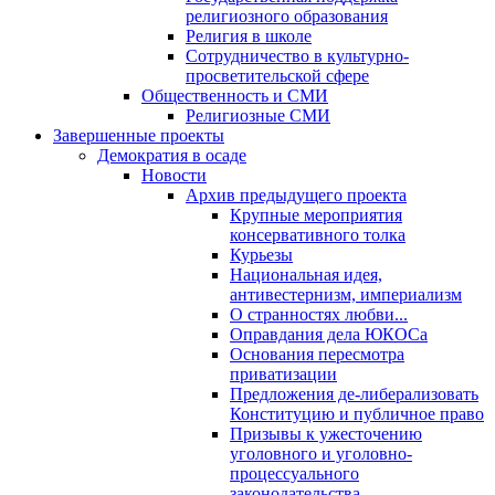
религиозного образования
Религия в школе
Сотрудничество в культурно-
просветительской сфере
Общественность и СМИ
Религиозные СМИ
Завершенные проекты
Демократия в осаде
Новости
Архив предыдущего проекта
Крупные мероприятия
консервативного толка
Курьезы
Национальная идея,
антивестернизм, империализм
О странностях любви...
Оправдания дела ЮКОСа
Основания пересмотра
приватизации
Предложения де-либерализовать
Конституцию и публичное право
Призывы к ужесточению
уголовного и уголовно-
процессуального
законодательства