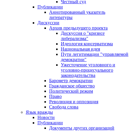
Честный суд
Публикации
Аннотированный указатель
литературы
Дискуссии
Архив предыдущего проекта
Дискуссия о "кризисе
либерализма"
Идеология консерватизма
Национальная идея
Пути легитимации "управляемой
демократии"
Ужесточение уголовного и
уголовно-процесуального
законодательства
Барометр демократии
Гражданское общество
Политический режим
Право
Революция и оппозиция
Свобода слова
Язык вражды
Новости
Публикации
Документы других организаций