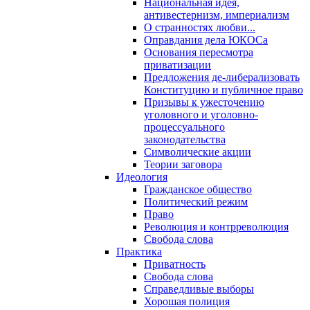
Национальная идея,
антивестернизм, империализм
О странностях любви...
Оправдания дела ЮКОСа
Основания пересмотра
приватизации
Предложения де-либерализовать
Конституцию и публичное право
Призывы к ужесточению
уголовного и уголовно-
процессуального
законодательства
Символические акции
Теории заговора
Идеология
Гражданское общество
Политический режим
Право
Революция и контрреволюция
Свобода слова
Практика
Приватность
Свобода слова
Справедливые выборы
Хорошая полиция