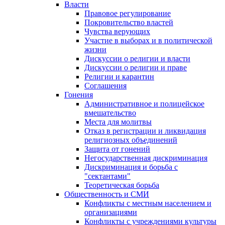
Власти
Правовое регулирование
Покровительство властей
Чувства верующих
Участие в выборах и в политической
жизни
Дискуссии о религии и власти
Дискуссии о религии и праве
Религии и карантин
Соглашения
Гонения
Административное и полицейское
вмешательство
Места для молитвы
Отказ в регистрации и ликвидация
религиозных объединений
Защита от гонений
Негосударственная дискриминация
Дискриминация и борьба с
"сектантами"
Теоретическая борьба
Общественность и СМИ
Конфликты с местным населением и
организациями
Конфликты с учреждениями культуры