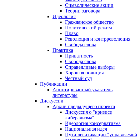
Символические акции
Теории заговора
Идеология
Гражданское общество
Политический режим
Право
Революция и контрреволюция
Свобода слова
Практика
Приватность
Свобода слова
Справедливые выборы
Хорошая полиция
Честный суд
Публикации
Аннотированный указатель
литературы
Дискуссии
Архив предыдущего проекта
Дискуссия о "кризисе
либерализма"
Идеология консерватизма
Национальная идея
Пути легитимации "управляемой