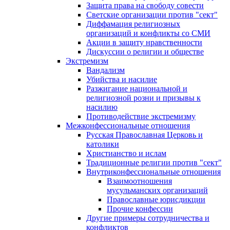
Защита права на свободу совести
Светские организации против "сект"
Диффамация религиозных
организаций и конфликты со СМИ
Акции в защиту нравственности
Дискуссии о религии и обществе
Экстремизм
Вандализм
Убийства и насилие
Разжигание национальной и
религиозной розни и призывы к
насилию
Противодействие экстремизму
Межконфессиональные отношения
Русская Православная Церковь и
католики
Христианство и ислам
Традиционные религии против "сект"
Внутриконфессиональные отношения
Взаимоотношения
мусульманских организаций
Православные юрисдикции
Прочие конфессии
Другие примеры сотрудничества и
конфликтов