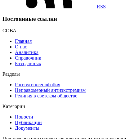
RSS
Постоянные ссылки
СОВА
Главная
О нас
Аналитика
Справочник
База данных
Разделы
Расизм и ксенофобия
Неправомерный антиэкстремизм
Религия в светском обществе
Категории
Новости
Публикации
Документы
При перепечатке материалов или ином их использовании