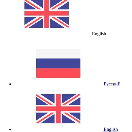
English
Русский
English