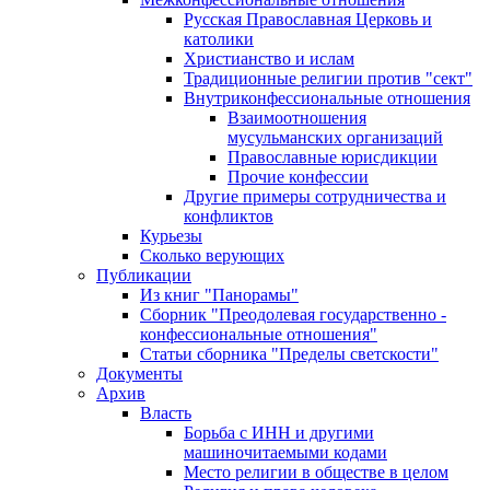
Русская Православная Церковь и
католики
Христианство и ислам
Традиционные религии против "сект"
Внутриконфессиональные отношения
Взаимоотношения
мусульманских организаций
Православные юрисдикции
Прочие конфессии
Другие примеры сотрудничества и
конфликтов
Курьезы
Сколько верующих
Публикации
Из книг "Панорамы"
Сборник "Преодолевая государственно -
конфессиональные отношения"
Статьи сборника "Пределы светскости"
Документы
Архив
Власть
Борьба с ИНН и другими
машиночитаемыми кодами
Место религии в обществе в целом