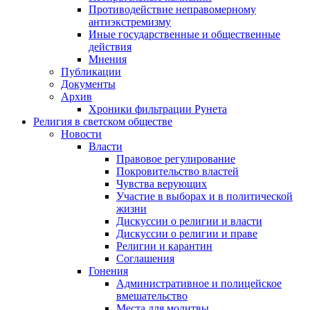
Противодействие неправомерному
антиэкстремизму
Иные государственные и общественные
действия
Мнения
Публикации
Документы
Архив
Хроники фильтрации Рунета
Религия в светском обществе
Новости
Власти
Правовое регулирование
Покровительство властей
Чувства верующих
Участие в выборах и в политической
жизни
Дискуссии о религии и власти
Дискуссии о религии и праве
Религии и карантин
Соглашения
Гонения
Административное и полицейское
вмешательство
Места для молитвы