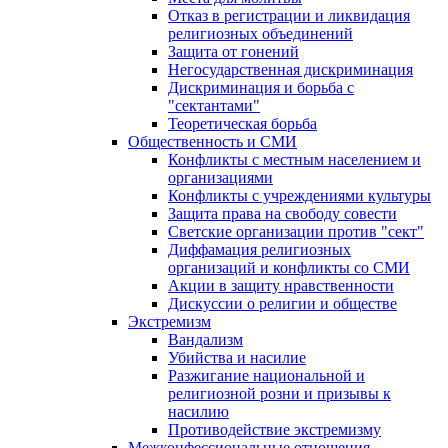
Отказ в регистрации и ликвидация
религиозных объединений
Защита от гонений
Негосударственная дискриминация
Дискриминация и борьба с
"сектантами"
Теоретическая борьба
Общественность и СМИ
Конфликты с местным населением и
организациями
Конфликты с учреждениями культуры
Защита права на свободу совести
Светские организации против "сект"
Диффамация религиозных
организаций и конфликты со СМИ
Акции в защиту нравственности
Дискуссии о религии и обществе
Экстремизм
Вандализм
Убийства и насилие
Разжигание национальной и
религиозной розни и призывы к
насилию
Противодействие экстремизму
Межконфессиональные отношения