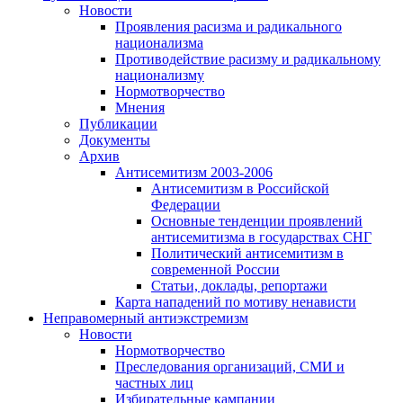
Новости
Проявления расизма и радикального
национализма
Противодействие расизму и радикальному
национализму
Нормотворчество
Мнения
Публикации
Документы
Архив
Антисемитизм 2003-2006
Антисемитизм в Российской
Федерации
Основные тенденции проявлений
антисемитизма в государствах СНГ
Политический антисемитизм в
современной России
Статьи, доклады, репортажи
Карта нападений по мотиву ненависти
Неправомерный антиэкстремизм
Новости
Нормотворчество
Преследования организаций, СМИ и
частных лиц
Избирательные кампании