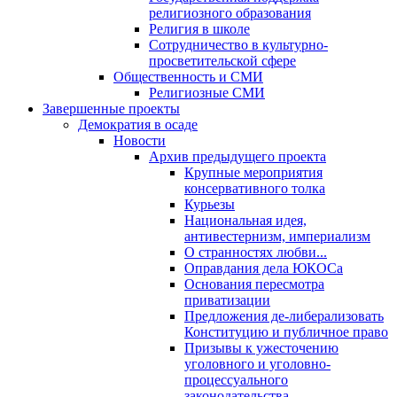
религиозного образования
Религия в школе
Сотрудничество в культурно-
просветительской сфере
Общественность и СМИ
Религиозные СМИ
Завершенные проекты
Демократия в осаде
Новости
Архив предыдущего проекта
Крупные мероприятия
консервативного толка
Курьезы
Национальная идея,
антивестернизм, империализм
О странностях любви...
Оправдания дела ЮКОСа
Основания пересмотра
приватизации
Предложения де-либерализовать
Конституцию и публичное право
Призывы к ужесточению
уголовного и уголовно-
процессуального
законодательства