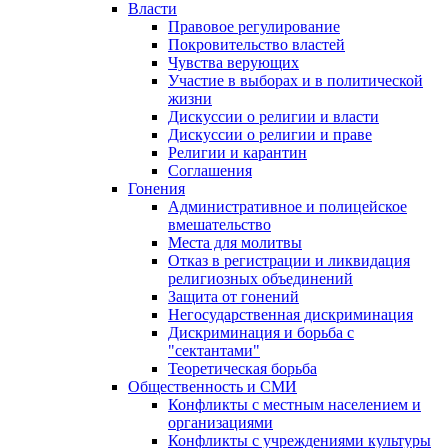
Власти
Правовое регулирование
Покровительство властей
Чувства верующих
Участие в выборах и в политической
жизни
Дискуссии о религии и власти
Дискуссии о религии и праве
Религии и карантин
Соглашения
Гонения
Административное и полицейское
вмешательство
Места для молитвы
Отказ в регистрации и ликвидация
религиозных объединений
Защита от гонений
Негосударственная дискриминация
Дискриминация и борьба с
"сектантами"
Теоретическая борьба
Общественность и СМИ
Конфликты с местным населением и
организациями
Конфликты с учреждениями культуры