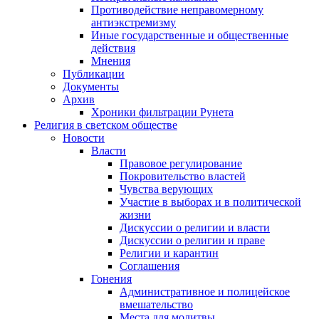
Противодействие неправомерному
антиэкстремизму
Иные государственные и общественные
действия
Мнения
Публикации
Документы
Архив
Хроники фильтрации Рунета
Религия в светском обществе
Новости
Власти
Правовое регулирование
Покровительство властей
Чувства верующих
Участие в выборах и в политической
жизни
Дискуссии о религии и власти
Дискуссии о религии и праве
Религии и карантин
Соглашения
Гонения
Административное и полицейское
вмешательство
Места для молитвы