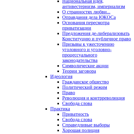
Национальная идея,
антивестернизм, империализм
О странностях любви...
Оправдания дела ЮКОСа
Основания пересмотра
приватизации
Предложения де-либерализовать
Конституцию и публичное право
Призывы к ужесточению
уголовного и уголовно-
процессуального
законодательства
Символические акции
Теории заговора
Идеология
Гражданское общество
Политический режим
Право
Революция и контрреволюция
Свобода слова
Практика
Приватность
Свобода слова
Справедливые выборы
Хорошая полиция