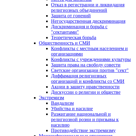
Отказ в регистрации и ликвидация
религиозных объединений
Защита от гонений
Негосударственная дискриминация
Дискриминация и борьба с
"сектантами"
Теоретическая борьба
Общественность и СМИ
Конфликты с местным населением и
организациями
Конфликты с учреждениями культуры
Защита права на свободу совести
Светские организации против "сект"
Диффамация религиозных
организаций и конфликты со СМИ
Акции в защиту нравственности
Дискуссии о религии и обществе
Экстремизм
Вандализм
Убийства и насилие
Разжигание национальной и
религиозной розни и призывы к
насилию
Противодействие экстремизму
Межконфессиональные отношения