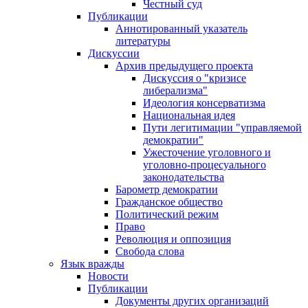
Честный суд
Публикации
Аннотированный указатель
литературы
Дискуссии
Архив предыдущего проекта
Дискуссия о "кризисе
либерализма"
Идеология консерватизма
Национальная идея
Пути легитимации "управляемой
демократии"
Ужесточение уголовного и
уголовно-процесуального
законодательства
Барометр демократии
Гражданское общество
Политический режим
Право
Революция и оппозиция
Свобода слова
Язык вражды
Новости
Публикации
Документы других организаций