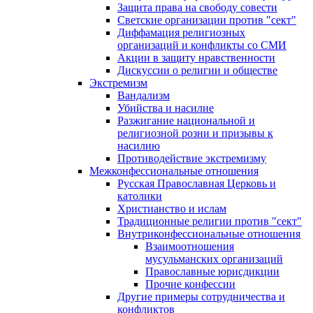
Защита права на свободу совести
Светские организации против "сект"
Диффамация религиозных
организаций и конфликты со СМИ
Акции в защиту нравственности
Дискуссии о религии и обществе
Экстремизм
Вандализм
Убийства и насилие
Разжигание национальной и
религиозной розни и призывы к
насилию
Противодействие экстремизму
Межконфессиональные отношения
Русская Православная Церковь и
католики
Христианство и ислам
Традиционные религии против "сект"
Внутриконфессиональные отношения
Взаимоотношения
мусульманских организаций
Православные юрисдикции
Прочие конфессии
Другие примеры сотрудничества и
конфликтов