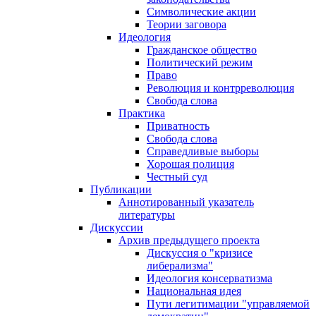
Символические акции
Теории заговора
Идеология
Гражданское общество
Политический режим
Право
Революция и контрреволюция
Свобода слова
Практика
Приватность
Свобода слова
Справедливые выборы
Хорошая полиция
Честный суд
Публикации
Аннотированный указатель
литературы
Дискуссии
Архив предыдущего проекта
Дискуссия о "кризисе
либерализма"
Идеология консерватизма
Национальная идея
Пути легитимации "управляемой