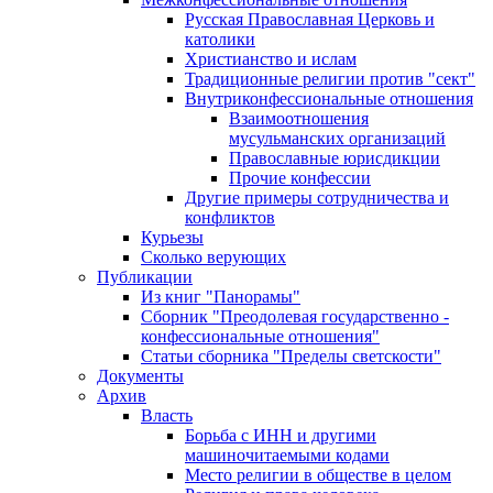
Русская Православная Церковь и
католики
Христианство и ислам
Традиционные религии против "сект"
Внутриконфессиональные отношения
Взаимоотношения
мусульманских организаций
Православные юрисдикции
Прочие конфессии
Другие примеры сотрудничества и
конфликтов
Курьезы
Сколько верующих
Публикации
Из книг "Панорамы"
Сборник "Преодолевая государственно -
конфессиональные отношения"
Статьи сборника "Пределы светскости"
Документы
Архив
Власть
Борьба с ИНН и другими
машиночитаемыми кодами
Место религии в обществе в целом