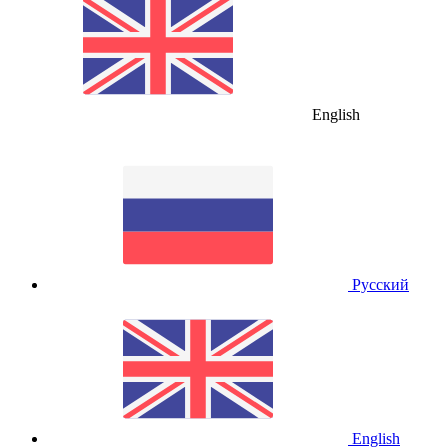
English
Русский
English