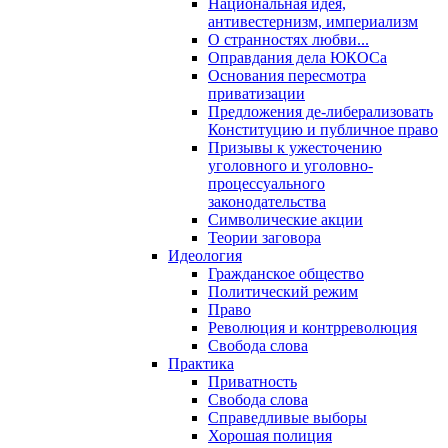
Национальная идея,
антивестернизм, империализм
О странностях любви...
Оправдания дела ЮКОСа
Основания пересмотра
приватизации
Предложения де-либерализовать
Конституцию и публичное право
Призывы к ужесточению
уголовного и уголовно-
процессуального
законодательства
Символические акции
Теории заговора
Идеология
Гражданское общество
Политический режим
Право
Революция и контрреволюция
Свобода слова
Практика
Приватность
Свобода слова
Справедливые выборы
Хорошая полиция