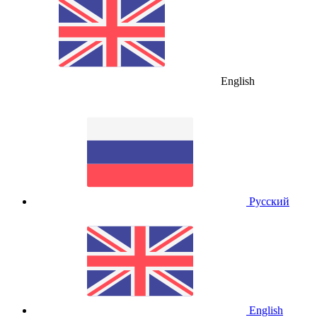
English
Русский
English