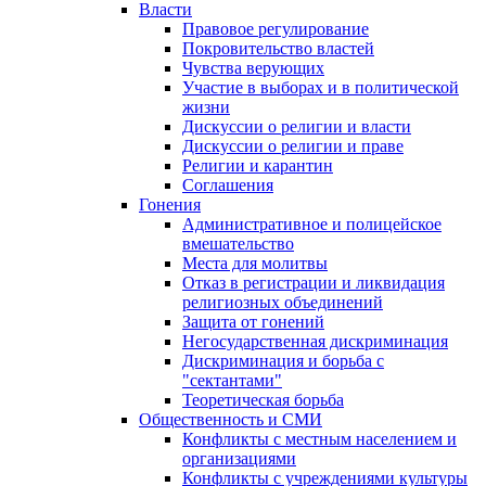
Власти
Правовое регулирование
Покровительство властей
Чувства верующих
Участие в выборах и в политической
жизни
Дискуссии о религии и власти
Дискуссии о религии и праве
Религии и карантин
Соглашения
Гонения
Административное и полицейское
вмешательство
Места для молитвы
Отказ в регистрации и ликвидация
религиозных объединений
Защита от гонений
Негосударственная дискриминация
Дискриминация и борьба с
"сектантами"
Теоретическая борьба
Общественность и СМИ
Конфликты с местным населением и
организациями
Конфликты с учреждениями культуры