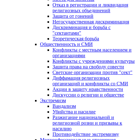
Отказ в регистрации и ликвидация
религиозных объединений
Защита от гонений
Негосударственная дискриминация
Дискриминация и борьба с
"сектантами"
Теоретическая борьба
Общественность и СМИ
Конфликты с местным населением и
организациями
Конфликты с учреждениями культуры
Защита права на свободу совести
Светские организации против "сект"
Диффамация религиозных
организаций и конфликты со СМИ
Акции в защиту нравственности
Дискуссии о религии и обществе
Экстремизм
Вандализм
Убийства и насилие
Разжигание национальной и
религиозной розни и призывы к
насилию
Противодействие экстремизму
Межконфессиональные отношения