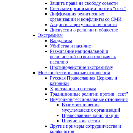
Защита права на свободу совести
Светские организации против "сект"
Диффамация религиозных
организаций и конфликты со СМИ
Акции в защиту нравственности
Дискуссии о религии и обществе
Экстремизм
Вандализм
Убийства и насилие
Разжигание национальной и
религиозной розни и призывы к
насилию
Противодействие экстремизму
Межконфессиональные отношения
Русская Православная Церковь и
католики
Христианство и ислам
Традиционные религии против "сект"
Внутриконфессиональные отношения
Взаимоотношения
мусульманских организаций
Православные юрисдикции
Прочие конфессии
Другие примеры сотрудничества и
конфликтов