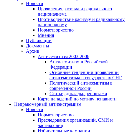
Новости
Проявления расизма и радикального
национализма
Противодействие расизму и радикальному
национализму
Нормотворчество
Мнения
Публикации
Документы
Архив
Антисемитизм 2003-2006
Антисемитизм в Российской
Федерации
Основные тенденции проявлений
антисемитизма в государствах СНГ
Политический антисемитизм в
современной России
Статьи, доклады, репортажи
Карта нападений по мотиву ненависти
Неправомерный антиэкстремизм
Новости
Нормотворчество
Преследования организаций, СМИ и
частных лиц
Избирательные кампании