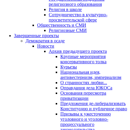
религиозного образования
Религия в школе
Сотрудничество в культурно-
просветительской сфере
Общественность и СМИ
Религиозные СМИ
Завершенные проекты
Демократия в осаде
Новости
Архив предыдущего проекта
Крупные мероприятия
консервативного толка
Курьезы
Национальная идея,
антивестернизм, империализм
О странностях любви...
Оправдания дела ЮКОСа
Основания пересмотра
приватизации
Предложения де-либерализовать
Конституцию и публичное право
Призывы к ужесточению
уголовного и уголовно-
процессуального
законодательства