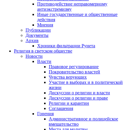
Противодействие неправомерному
антиэкстремизму
Иные государственные и общественные
действия
Мнения
Публикации
Документы
Архив
Хроники фильтрации Рунета
Религия в светском обществе
Новости
Власти
Правовое регулирование
Покровительство властей
Чувства верующих
Участие в выборах и в политической
жизни
Дискуссии о религии и власти
Дискуссии о религии и праве
Религии и карантин
Соглашения
Гонения
Административное и полицейское
вмешательство
Места для молитвы