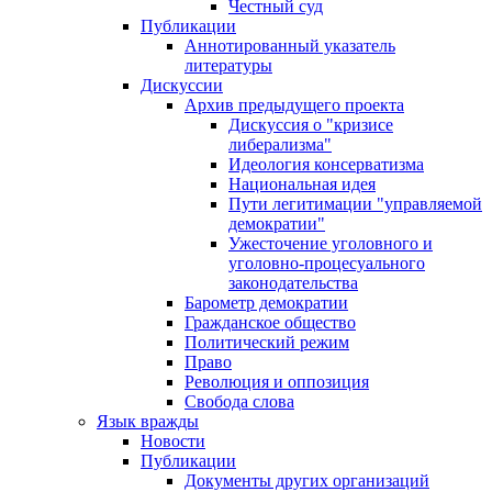
Честный суд
Публикации
Аннотированный указатель
литературы
Дискуссии
Архив предыдущего проекта
Дискуссия о "кризисе
либерализма"
Идеология консерватизма
Национальная идея
Пути легитимации "управляемой
демократии"
Ужесточение уголовного и
уголовно-процесуального
законодательства
Барометр демократии
Гражданское общество
Политический режим
Право
Революция и оппозиция
Свобода слова
Язык вражды
Новости
Публикации
Документы других организаций