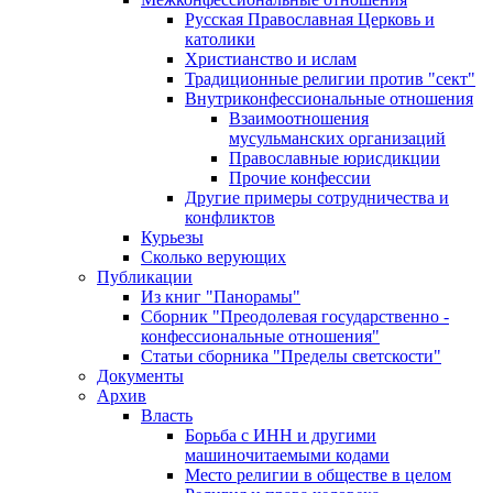
Русская Православная Церковь и
католики
Христианство и ислам
Традиционные религии против "сект"
Внутриконфессиональные отношения
Взаимоотношения
мусульманских организаций
Православные юрисдикции
Прочие конфессии
Другие примеры сотрудничества и
конфликтов
Курьезы
Сколько верующих
Публикации
Из книг "Панорамы"
Сборник "Преодолевая государственно -
конфессиональные отношения"
Статьи сборника "Пределы светскости"
Документы
Архив
Власть
Борьба с ИНН и другими
машиночитаемыми кодами
Место религии в обществе в целом