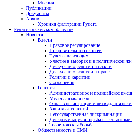
Мнения
Публикации
Документы
Архив
Хроники фильтрации Рунета
Религия в светском обществе
Новости
Власти
Правовое регулирование
Покровительство властей
Чувства верующих
Участие в выборах и в политической ж
Дискуссии о религии и власти
Дискуссии о религии и праве
Религии и карантин
Соглашения
Гонения
Административное и полицейское вмеш
Места для молитвы
Отказ в регистрации и ликвидация рел
Защита от гонений
Негосударственная дискриминация
Дискриминация и борьба с "сектантами
Теоретическая борьба
Общественность и СМИ