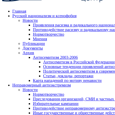
Главная
Русский национализм и ксенофобия
Новости
Проявления расизма и радикального национа
Противодействие расизму и радикальному на
Нормотворчество
Мнения
Публикации
Документы
Архив
Антисемитизм 2003-2006
Антисемитизм в Российской Федерации
Основные тенденции проявлений антис
Политический антисемитизм в совреме
Статьи, доклады, репортажи
Карта нападений по мотиву ненависти
Неправомерный антиэкстремизм
Новости
Нормотворчество
Преследования организаций, СМИ и частных
Избирательные кампании
Противодействие неправомерному антиэкстр
Иные государственные и общественные дейст