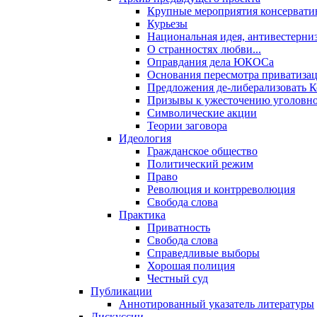
Крупные мероприятия консервати
Курьезы
Национальная идея, антивестерни
О странностях любви...
Оправдания дела ЮКОСа
Основания пересмотра приватиза
Предложения де-либерализовать 
Призывы к ужесточению уголовног
Символические акции
Теории заговора
Идеология
Гражданское общество
Политический режим
Право
Революция и контрреволюция
Свобода слова
Практика
Приватность
Свобода слова
Справедливые выборы
Хорошая полиция
Честный суд
Публикации
Аннотированный указатель литературы
Дискуссии