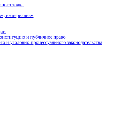
вного толка
зм, империализм
ции
Конституцию и публичное право
о и уголовно-процессуального законодательства