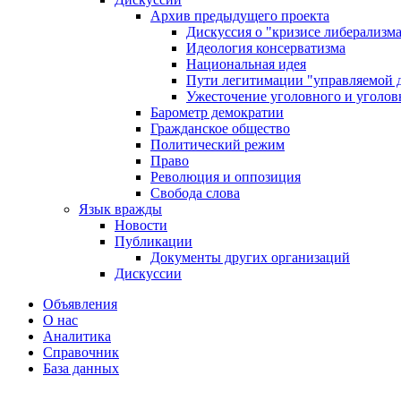
Архив предыдущего проекта
Дискуссия о "кризисе либерализм
Идеология консерватизма
Национальная идея
Пути легитимации "управляемой 
Ужесточение уголовного и уголов
Барометр демократии
Гражданское общество
Политический режим
Право
Революция и оппозиция
Свобода слова
Язык вражды
Новости
Публикации
Документы других организаций
Дискуссии
Объявления
О нас
Аналитика
Справочник
База данных