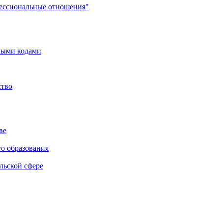
фессиональные отношения"
мыми кодами
ство
ве
го образования
льской сфере