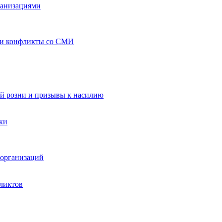
ганизациями
 и конфликты со СМИ
й розни и призывы к насилию
ки
организаций
ликтов