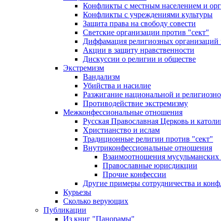
Конфликты с местным населением и ор
Конфликты с учреждениями культуры
Защита права на свободу совести
Светские организации против "сект"
Диффамация религиозных организаций
Акции в защиту нравственности
Дискуссии о религии и обществе
Экстремизм
Вандализм
Убийства и насилие
Разжигание национальной и религиозно
Противодействие экстремизму
Межконфессиональные отношения
Русская Православная Церковь и католи
Христианство и ислам
Традиционные религии против "сект"
Внутриконфессиональные отношения
Взаимоотношения мусульманских 
Православные юрисдикции
Прочие конфессии
Другие примеры сотрудничества и конф
Курьезы
Сколько верующих
Публикации
Из книг "Панорамы"