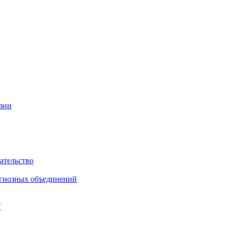
изни
ательство
игиозных объединений
"