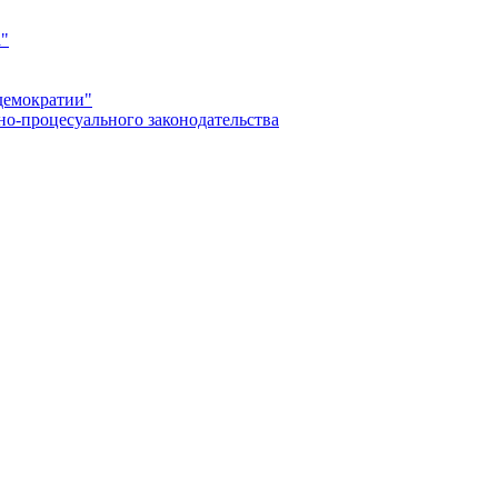
а"
демократии"
но-процесуального законодательства