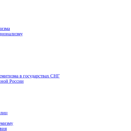
лизма
ционализму
емитизма в государствах СНГ
нной России
 лиц
емизму
вия