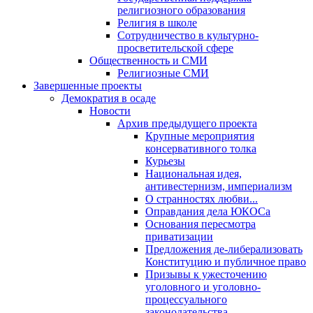
религиозного образования
Религия в школе
Сотрудничество в культурно-
просветительской сфере
Общественность и СМИ
Религиозные СМИ
Завершенные проекты
Демократия в осаде
Новости
Архив предыдущего проекта
Крупные мероприятия
консервативного толка
Курьезы
Национальная идея,
антивестернизм, империализм
О странностях любви...
Оправдания дела ЮКОСа
Основания пересмотра
приватизации
Предложения де-либерализовать
Конституцию и публичное право
Призывы к ужесточению
уголовного и уголовно-
процессуального
законодательства