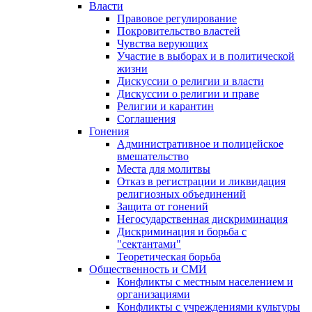
Власти
Правовое регулирование
Покровительство властей
Чувства верующих
Участие в выборах и в политической
жизни
Дискуссии о религии и власти
Дискуссии о религии и праве
Религии и карантин
Соглашения
Гонения
Административное и полицейское
вмешательство
Места для молитвы
Отказ в регистрации и ликвидация
религиозных объединений
Защита от гонений
Негосударственная дискриминация
Дискриминация и борьба с
"сектантами"
Теоретическая борьба
Общественность и СМИ
Конфликты с местным населением и
организациями
Конфликты с учреждениями культуры