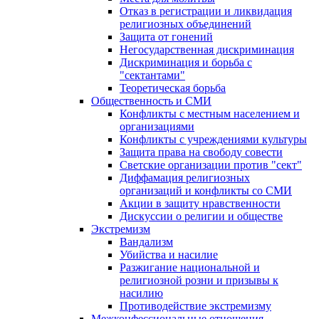
Отказ в регистрации и ликвидация
религиозных объединений
Защита от гонений
Негосударственная дискриминация
Дискриминация и борьба с
"сектантами"
Теоретическая борьба
Общественность и СМИ
Конфликты с местным населением и
организациями
Конфликты с учреждениями культуры
Защита права на свободу совести
Светские организации против "сект"
Диффамация религиозных
организаций и конфликты со СМИ
Акции в защиту нравственности
Дискуссии о религии и обществе
Экстремизм
Вандализм
Убийства и насилие
Разжигание национальной и
религиозной розни и призывы к
насилию
Противодействие экстремизму
Межконфессиональные отношения