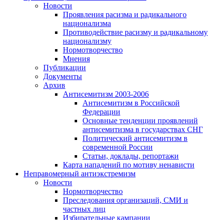
Новости
Проявления расизма и радикального
национализма
Противодействие расизму и радикальному
национализму
Нормотворчество
Мнения
Публикации
Документы
Архив
Антисемитизм 2003-2006
Антисемитизм в Российской
Федерации
Основные тенденции проявлений
антисемитизма в государствах СНГ
Политический антисемитизм в
современной России
Статьи, доклады, репортажи
Карта нападений по мотиву ненависти
Неправомерный антиэкстремизм
Новости
Нормотворчество
Преследования организаций, СМИ и
частных лиц
Избирательные кампании