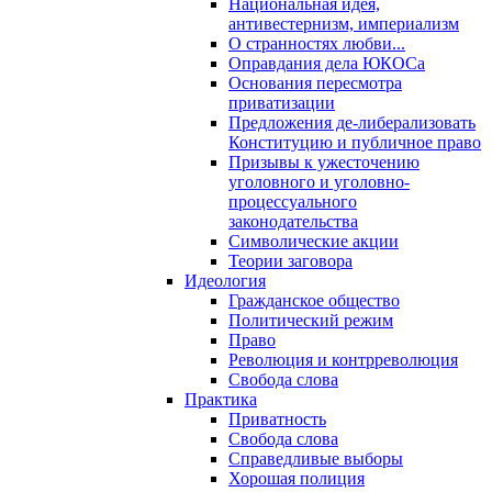
Национальная идея,
антивестернизм, империализм
О странностях любви...
Оправдания дела ЮКОСа
Основания пересмотра
приватизации
Предложения де-либерализовать
Конституцию и публичное право
Призывы к ужесточению
уголовного и уголовно-
процессуального
законодательства
Символические акции
Теории заговора
Идеология
Гражданское общество
Политический режим
Право
Революция и контрреволюция
Свобода слова
Практика
Приватность
Свобода слова
Справедливые выборы
Хорошая полиция