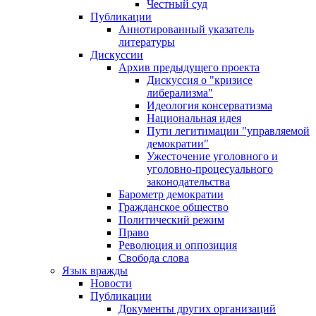
Честный суд
Публикации
Аннотированный указатель
литературы
Дискуссии
Архив предыдущего проекта
Дискуссия о "кризисе
либерализма"
Идеология консерватизма
Национальная идея
Пути легитимации "управляемой
демократии"
Ужесточение уголовного и
уголовно-процесуального
законодательства
Барометр демократии
Гражданское общество
Политический режим
Право
Революция и оппозиция
Свобода слова
Язык вражды
Новости
Публикации
Документы других организаций