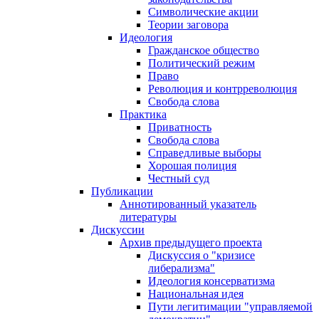
Символические акции
Теории заговора
Идеология
Гражданское общество
Политический режим
Право
Революция и контрреволюция
Свобода слова
Практика
Приватность
Свобода слова
Справедливые выборы
Хорошая полиция
Честный суд
Публикации
Аннотированный указатель
литературы
Дискуссии
Архив предыдущего проекта
Дискуссия о "кризисе
либерализма"
Идеология консерватизма
Национальная идея
Пути легитимации "управляемой