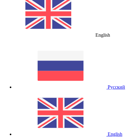
English
Русский
English