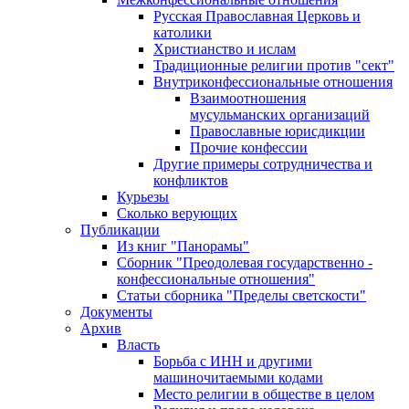
Русская Православная Церковь и
католики
Христианство и ислам
Традиционные религии против "сект"
Внутриконфессиональные отношения
Взаимоотношения
мусульманских организаций
Православные юрисдикции
Прочие конфессии
Другие примеры сотрудничества и
конфликтов
Курьезы
Сколько верующих
Публикации
Из книг "Панорамы"
Сборник "Преодолевая государственно -
конфессиональные отношения"
Статьи сборника "Пределы светскости"
Документы
Архив
Власть
Борьба с ИНН и другими
машиночитаемыми кодами
Место религии в обществе в целом