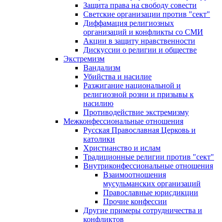
Защита права на свободу совести
Светские организации против "сект"
Диффамация религиозных
организаций и конфликты со СМИ
Акции в защиту нравственности
Дискуссии о религии и обществе
Экстремизм
Вандализм
Убийства и насилие
Разжигание национальной и
религиозной розни и призывы к
насилию
Противодействие экстремизму
Межконфессиональные отношения
Русская Православная Церковь и
католики
Христианство и ислам
Традиционные религии против "сект"
Внутриконфессиональные отношения
Взаимоотношения
мусульманских организаций
Православные юрисдикции
Прочие конфессии
Другие примеры сотрудничества и
конфликтов