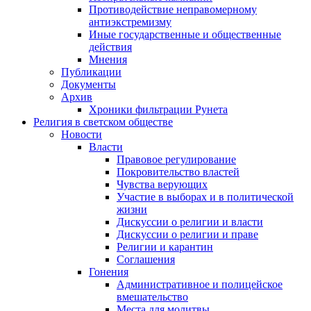
Противодействие неправомерному
антиэкстремизму
Иные государственные и общественные
действия
Мнения
Публикации
Документы
Архив
Хроники фильтрации Рунета
Религия в светском обществе
Новости
Власти
Правовое регулирование
Покровительство властей
Чувства верующих
Участие в выборах и в политической
жизни
Дискуссии о религии и власти
Дискуссии о религии и праве
Религии и карантин
Соглашения
Гонения
Административное и полицейское
вмешательство
Места для молитвы