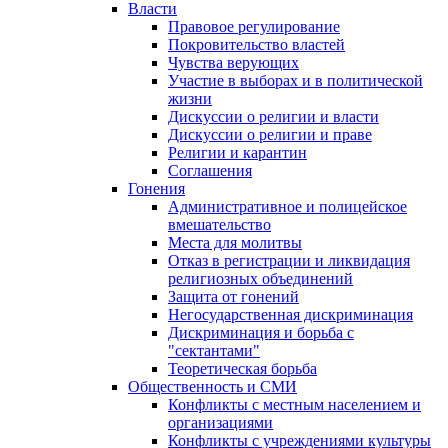
Власти
Правовое регулирование
Покровительство властей
Чувства верующих
Участие в выборах и в политической
жизни
Дискуссии о религии и власти
Дискуссии о религии и праве
Религии и карантин
Соглашения
Гонения
Административное и полицейское
вмешательство
Места для молитвы
Отказ в регистрации и ликвидация
религиозных объединений
Защита от гонений
Негосударственная дискриминация
Дискриминация и борьба с
"сектантами"
Теоретическая борьба
Общественность и СМИ
Конфликты с местным населением и
организациями
Конфликты с учреждениями культуры