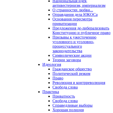
Национальная идея,
антивестернизм, империализм
О странностях любви...
Оправдания дела ЮКОСа
Основания пересмотра
приватизации
Предложения де-либерализовать
Конституцию и публичное право
Призывы к ужесточению
уголовного и уголовно-
процессуального
законодательства
Символические акции
Теории заговора
Идеология
Гражданское общество
Политический режим
Право
Революция и контрреволюция
Свобода слова
Практика
Приватность
Свобода слова
Справедливые выборы
Хорошая полиция