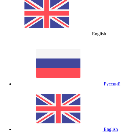
English
Русский
English