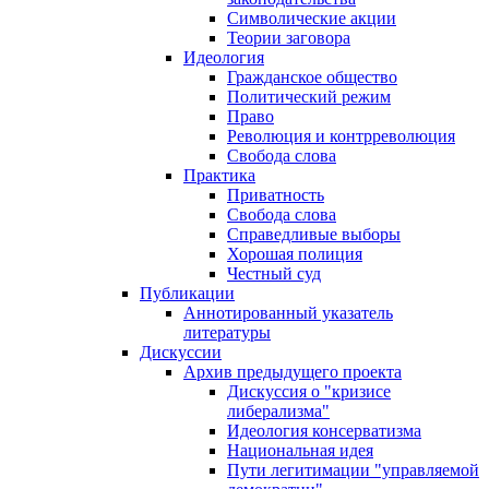
Символические акции
Теории заговора
Идеология
Гражданское общество
Политический режим
Право
Революция и контрреволюция
Свобода слова
Практика
Приватность
Свобода слова
Справедливые выборы
Хорошая полиция
Честный суд
Публикации
Аннотированный указатель
литературы
Дискуссии
Архив предыдущего проекта
Дискуссия о "кризисе
либерализма"
Идеология консерватизма
Национальная идея
Пути легитимации "управляемой