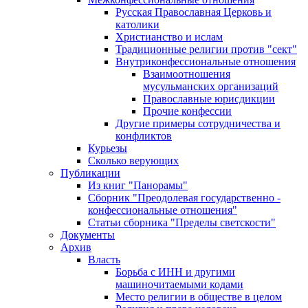
Русская Православная Церковь и
католики
Христианство и ислам
Традиционные религии против "сект"
Внутриконфессиональные отношения
Взаимоотношения
мусульманских организаций
Православные юрисдикции
Прочие конфессии
Другие примеры сотрудничества и
конфликтов
Курьезы
Сколько верующих
Публикации
Из книг "Панорамы"
Сборник "Преодолевая государственно -
конфессиональные отношения"
Статьи сборника "Пределы светскости"
Документы
Архив
Власть
Борьба с ИНН и другими
машиночитаемыми кодами
Место религии в обществе в целом