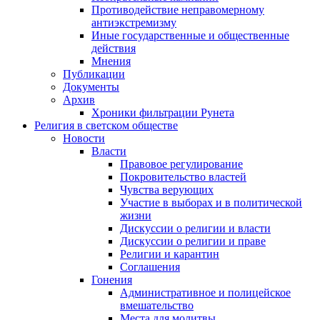
Противодействие неправомерному
антиэкстремизму
Иные государственные и общественные
действия
Мнения
Публикации
Документы
Архив
Хроники фильтрации Рунета
Религия в светском обществе
Новости
Власти
Правовое регулирование
Покровительство властей
Чувства верующих
Участие в выборах и в политической
жизни
Дискуссии о религии и власти
Дискуссии о религии и праве
Религии и карантин
Соглашения
Гонения
Административное и полицейское
вмешательство
Места для молитвы