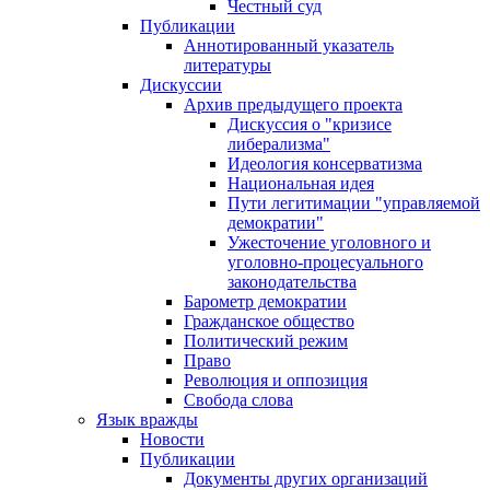
Честный суд
Публикации
Аннотированный указатель
литературы
Дискуссии
Архив предыдущего проекта
Дискуссия о "кризисе
либерализма"
Идеология консерватизма
Национальная идея
Пути легитимации "управляемой
демократии"
Ужесточение уголовного и
уголовно-процесуального
законодательства
Барометр демократии
Гражданское общество
Политический режим
Право
Революция и оппозиция
Свобода слова
Язык вражды
Новости
Публикации
Документы других организаций