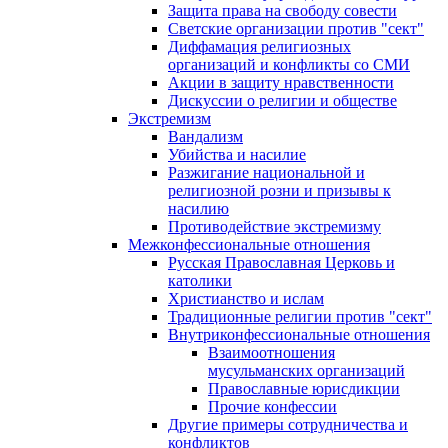
Защита права на свободу совести
Светские организации против "сект"
Диффамация религиозных
организаций и конфликты со СМИ
Акции в защиту нравственности
Дискуссии о религии и обществе
Экстремизм
Вандализм
Убийства и насилие
Разжигание национальной и
религиозной розни и призывы к
насилию
Противодействие экстремизму
Межконфессиональные отношения
Русская Православная Церковь и
католики
Христианство и ислам
Традиционные религии против "сект"
Внутриконфессиональные отношения
Взаимоотношения
мусульманских организаций
Православные юрисдикции
Прочие конфессии
Другие примеры сотрудничества и
конфликтов