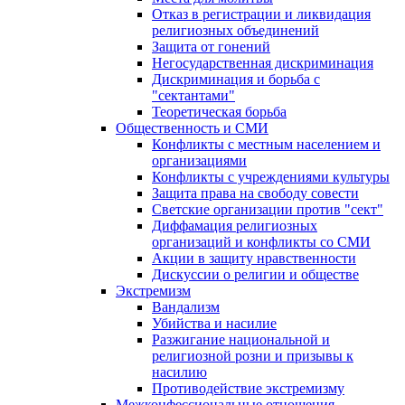
Отказ в регистрации и ликвидация
религиозных объединений
Защита от гонений
Негосударственная дискриминация
Дискриминация и борьба с
"сектантами"
Теоретическая борьба
Общественность и СМИ
Конфликты с местным населением и
организациями
Конфликты с учреждениями культуры
Защита права на свободу совести
Светские организации против "сект"
Диффамация религиозных
организаций и конфликты со СМИ
Акции в защиту нравственности
Дискуссии о религии и обществе
Экстремизм
Вандализм
Убийства и насилие
Разжигание национальной и
религиозной розни и призывы к
насилию
Противодействие экстремизму
Межконфессиональные отношения