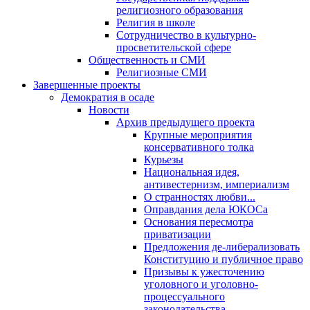
религиозного образования
Религия в школе
Сотрудничество в культурно-
просветительской сфере
Общественность и СМИ
Религиозные СМИ
Завершенные проекты
Демократия в осаде
Новости
Архив предыдущего проекта
Крупные мероприятия
консервативного толка
Курьезы
Национальная идея,
антивестернизм, империализм
О странностях любви...
Оправдания дела ЮКОСа
Основания пересмотра
приватизации
Предложения де-либерализовать
Конституцию и публичное право
Призывы к ужесточению
уголовного и уголовно-
процессуального
законодательства