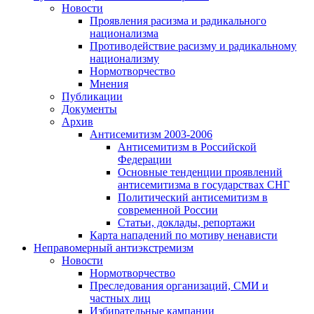
Новости
Проявления расизма и радикального
национализма
Противодействие расизму и радикальному
национализму
Нормотворчество
Мнения
Публикации
Документы
Архив
Антисемитизм 2003-2006
Антисемитизм в Российской
Федерации
Основные тенденции проявлений
антисемитизма в государствах СНГ
Политический антисемитизм в
современной России
Статьи, доклады, репортажи
Карта нападений по мотиву ненависти
Неправомерный антиэкстремизм
Новости
Нормотворчество
Преследования организаций, СМИ и
частных лиц
Избирательные кампании